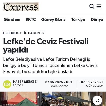
ALAYKÖY
Hava Durumu
Gündem
KKTC
Güney Kıbrıs
Türkiye
Dünya
ALSANCAK
Trafik Durumu
HABERLER
İÇ HABERLER
Lefke'de Ceviz Festivali
BİLİM
Süper Lig Puan Durumu ve Fikstür
yapıldı
ÇATALKÖY
Tüm Manşetler
Lefke Belediyesi ve Lefke Turizm Derneği iş
birliğiyle bu yıl 16'ıncısı düzenlenen Lefke Ceviz
DÜNYA
Son Dakika Haberleri
Festivali, bu sabah kortejle başladı.
EĞİTİM
Haber Arşivi
HABER MERKEZI
07.06.2026 - 16:31
07.06.2026 - 16
EDITÖR
YAYINLANMA
GÜNCELLEME
EKONOMİ
ENGLISH