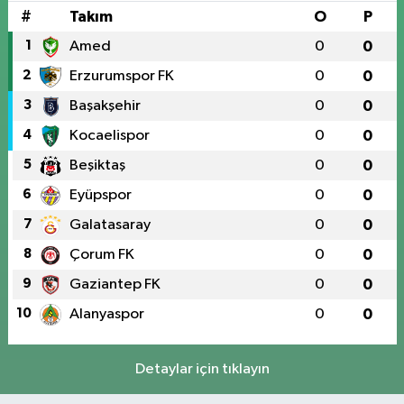
#
Takım
O
P
1
Amed
0
0
2
Erzurumspor FK
0
0
3
Başakşehir
0
0
4
Kocaelispor
0
0
5
Beşiktaş
0
0
6
Eyüpspor
0
0
7
Galatasaray
0
0
8
Çorum FK
0
0
9
Gaziantep FK
0
0
10
Alanyaspor
0
0
Detaylar için tıklayın