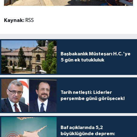
Kaynak:
RSS
Başbakanlık Müsteşarı H.C.'ye
5 gün ek tutukluluk
Tarih netleşti: Liderler
perşembe günü görüşecek!
Baf açıklarında 5,2
büyüklüğünde deprem: