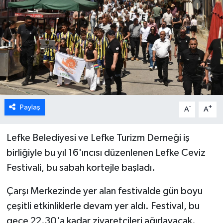
ESENTEPE
GAZİMAĞUSA
GİRNE
GÜNDEM
Paylaş
-
+
A
A
GÜNEY KIBRIS
Lefke Belediyesi ve Lefke Turizm Derneği iş
İÇ HABERLER
birliğiyle bu yıl 16'ıncısı düzenlenen Lefke Ceviz
Festivali, bu sabah kortejle başladı.
KÜLTÜR SANAT
Çarşı Merkezinde yer alan festivalde gün boyu
LAPTA
çeşitli etkinliklerle devam yer aldı. Festival, bu
gece 22.30'a kadar ziyaretçileri ağırlayacak.
LEFKOŞA