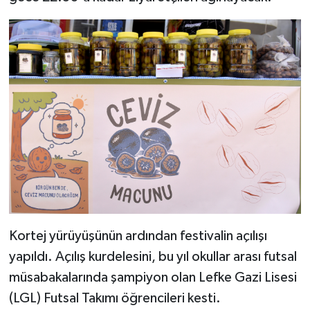
MAGAZİN
Nöbetçi Eczaneler
ÖZEL HABER
SAĞLIK
SİYASET
SPOR
Kortej yürüyüşünün ardından festivalin açılışı
TATLISU
yapıldı. Açılış kurdelesini, bu yıl okullar arası futsal
müsabakalarında şampiyon olan Lefke Gazi Lisesi
TEKNOLOJİ
(LGL) Futsal Takımı öğrencileri kesti.