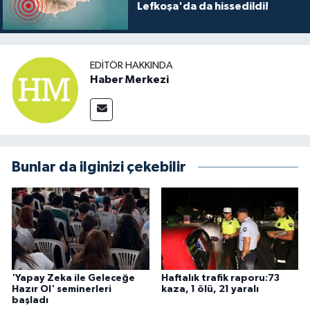
Lefkoşa'da da hissedildi!
EDITÖR HAKKINDA
Haber Merkezi
Bunlar da ilginizi çekebilir
'Yapay Zeka ile Geleceğe
Haftalık trafik raporu:73
Hazır Ol' seminerleri
kaza, 1 ölü, 21 yaralı
başladı