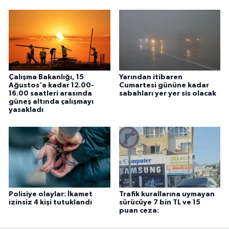
Çalışma Bakanlığı, 15
Yarından itibaren
Ağustos'a kadar 12.00-
Cumartesi gününe kadar
16.00 saatleri arasında
sabahları yer yer sis olacak
güneş altında çalışmayı
yasakladı
Polisiye olaylar: İkamet
Trafik kurallarına uymayan
izinsiz 4 kişi tutuklandı
sürücüye 7 bin TL ve 15
puan ceza: