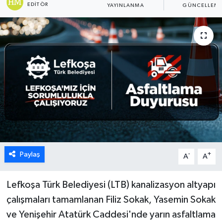
EDITÖR
YAYINLANMA
GÜNCELLEM
ESENTEPE
GAZİMAĞUSA
GİRNE
GÜNDEM
GÜNEY KIBRIS
İÇ HABERLER
Paylaş
-
+
A
A
KÜLTÜR SANAT
Lefkoşa Türk Belediyesi (LTB) kanalizasyon altyapı
LAPTA
çalışmaları tamamlanan Filiz Sokak, Yasemin Sokak
ve Yenişehir Atatürk Caddesi'nde yarın asfaltlama
LEFKOŞA