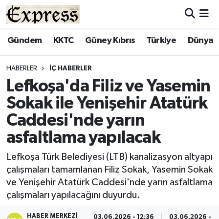
ALAYKÖY
Hava Durumu
Gündem
KKTC
Güney Kıbrıs
Türkiye
Dünya
ALSANCAK
Trafik Durumu
HABERLER
İÇ HABERLER
Lefkoşa'da Filiz ve Yasemin
BİLİM
Süper Lig Puan Durumu ve Fikstür
Sokak ile Yenişehir Atatürk
ÇATALKÖY
Tüm Manşetler
Caddesi'nde yarın
asfaltlama yapılacak
DÜNYA
Son Dakika Haberleri
Lefkoşa Türk Belediyesi (LTB) kanalizasyon altyapı
EĞİTİM
Haber Arşivi
çalışmaları tamamlanan Filiz Sokak, Yasemin Sokak
ve Yenişehir Atatürk Caddesi'nde yarın asfaltlama
EKONOMİ
çalışmaları yapılacağını duyurdu.
ENGLISH
HABER MERKEZI
03.06.2026 - 12:36
03.06.2026 - 1