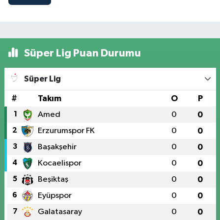
Süper Lig Puan Durumu
Süper Lig
#
Takım
O
P
1
Amed
0
0
2
Erzurumspor FK
0
0
3
Başakşehir
0
0
4
Kocaelispor
0
0
5
Beşiktaş
0
0
6
Eyüpspor
0
0
7
Galatasaray
0
0