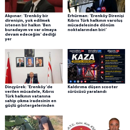
Akpınar: 'Erenköy bir
Erhürman: 'Erenköy Direnişi
direnişin, yok edilmek
Kıbrıs Türk halkının varoluş
istenen bir halkın 'Ben
mücadelesinde dönüm
buradayım ve var olmaya
noktalarından biri'
devam edeceğim' dediği
yer
Dinçyürek: 'Erenköy'de
Kaldırıma düşen scooter
verilen mücadele, Kıbrıs
sürücüsü yaralandı
Türk halkının vatanına
sahip çıkma iradesinin en
güçlü göstergelerinden