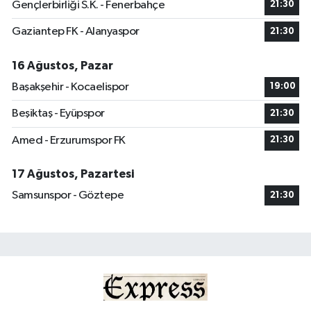
Gençlerbirliği S.K. - Fenerbahçe
21:30
Gaziantep FK - Alanyaspor
21:30
16 Ağustos, Pazar
Başakşehir - Kocaelispor
19:00
Beşiktaş - Eyüpspor
21:30
Amed - Erzurumspor FK
21:30
17 Ağustos, Pazartesi
Samsunspor - Göztepe
21:30