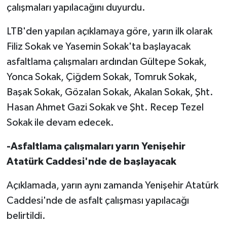
çalışmaları yapılacağını duyurdu.
MAGAZİN
LTB'den yapılan açıklamaya göre, yarın ilk olarak
Filiz Sokak ve Yasemin Sokak'ta başlayacak
Nöbetçi Eczaneler
asfaltlama çalışmaları ardından Gültepe Sokak,
ÖZEL HABER
Yonca Sokak, Çiğdem Sokak, Tomruk Sokak,
Başak Sokak, Gözalan Sokak, Akalan Sokak, Şht.
SAĞLIK
Hasan Ahmet Gazi Sokak ve Şht. Recep Tezel
Sokak ile devam edecek.
SİYASET
-Asfaltlama çalışmaları yarın Yenişehir
SPOR
Atatürk Caddesi'nde de başlayacak
TATLISU
Açıklamada, yarın aynı zamanda Yenişehir Atatürk
Caddesi'nde de asfalt çalışması yapılacağı
TEKNOLOJİ
belirtildi.