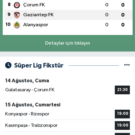
8
Çorum FK
0
0
9
Gaziantep FK
0
0
10
Alanyaspor
0
0
Detaylar için tıklayın
Süper Lig Fikstür
14 Ağustos, Cuma
Galatasaray - Çorum FK
21:30
15 Ağustos, Cumartesi
Konyaspor - Rizespor
19:00
Kasımpaşa - Trabzonspor
19:00