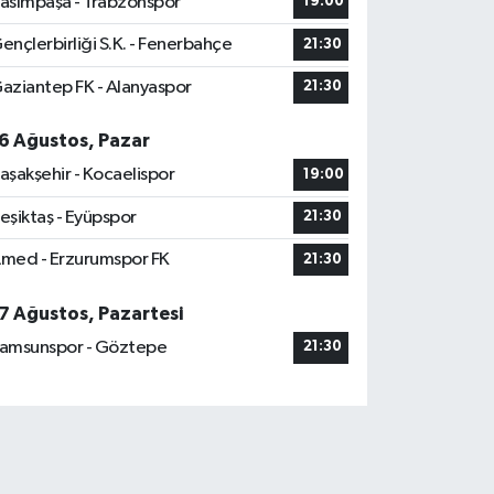
asımpaşa - Trabzonspor
19:00
ençlerbirliği S.K. - Fenerbahçe
21:30
aziantep FK - Alanyaspor
21:30
6 Ağustos, Pazar
aşakşehir - Kocaelispor
19:00
eşiktaş - Eyüpspor
21:30
med - Erzurumspor FK
21:30
7 Ağustos, Pazartesi
amsunspor - Göztepe
21:30