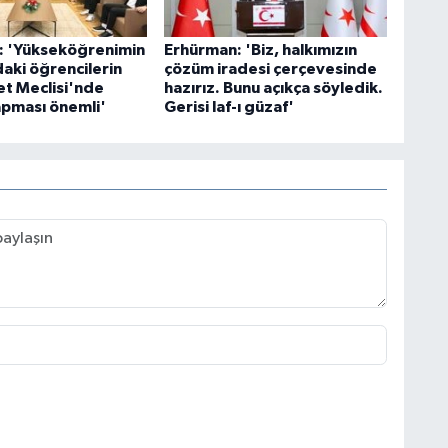
: 'Yükseköğrenimin
Erhürman: 'Biz, halkımızın
aki öğrencilerin
çözüm iradesi çerçevesinde
t Meclisi'nde
hazırız. Bunu açıkça söyledik.
pması önemli'
Gerisi laf-ı güzaf'