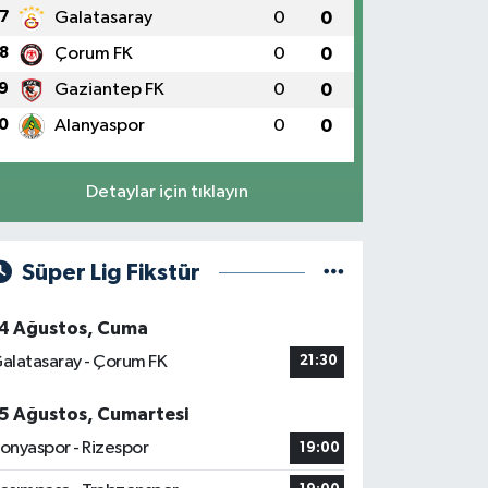
7
Galatasaray
0
0
8
Çorum FK
0
0
9
Gaziantep FK
0
0
0
Alanyaspor
0
0
Detaylar için tıklayın
Süper Lig Fikstür
4 Ağustos, Cuma
alatasaray - Çorum FK
21:30
5 Ağustos, Cumartesi
onyaspor - Rizespor
19:00