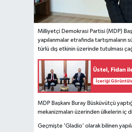
MAGAZİN
Nöbetçi Eczaneler
Milliyetçi Demokrasi Partisi (MDP) Baş
yapılanmalar etrafında tartışmaların s
ÖZEL HABER
türlü dış etkinin üzerinde tutulması ç
SAĞLIK
Üstel, Fidan i
SİYASET
İçeriği Görüntül
SPOR
MDP Başkanı Buray Büsküvütçü yaptığı y
TATLISU
mekanizmaları üzerinden ülkelerin iç di
TEKNOLOJİ
Geçmişte 'Gladio' olarak bilinen yapıl