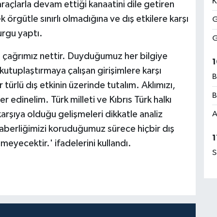
K
raçlarla devam ettiği kanaatini dile getiren
örgütle sınırlı olmadığına ve dış etkilere karşı
G
urgu yaptı.
G
a çağrımız nettir. Duyduğumuz her bilgiye
1
tuplaştırmaya çalışan girişimlere karşı
B
r türlü dış etkinin üzerinde tutalım. Aklımızı,
B
edinelim. Türk milleti ve Kıbrıs Türk halkı
rşıya olduğu gelişmeleri dikkatle analiz
A
raberliğimizi koruduğumuz sürece hiçbir dış
1
meyecektir.' ifadelerini kullandı.
S