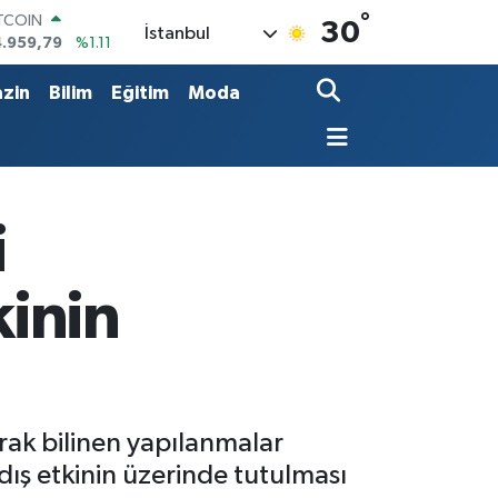
°
ITCOIN
30
İstanbul
4.959,79
%1.11
OLAR
7,7436
%0.18
zin
Bilim
Eğitim
Moda
URO
5,2510
%0.32
ERLİN
,4811
%0.38
RAM ALTIN
660.55
%0.03
i
ST100
.779
%-14
kinin
rak bilinen yapılanmalar
dış etkinin üzerinde tutulması