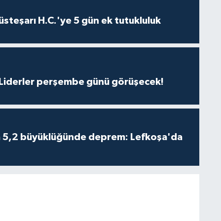
steşarı H.C.'ye 5 gün ek tutukluluk
: Liderler perşembe günü görüşecek!
da 5,2 büyüklüğünde deprem: Lefkoşa'da