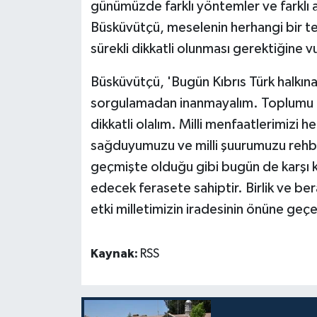
TİCARET
günümüzde farklı yöntemler ve farklı a
Büsküvütçü, meselenin herhangi bir tek 
YAŞAM
sürekli dikkatli olunması gerektiğine v
Büsküvütçü, 'Bugün Kıbrıs Türk halkın
sorgulamadan inanmayalım. Toplumu ku
dikkatli olalım. Milli menfaatlerimizi he
sağduyumuzu ve milli şuurumuzu rehber 
geçmişte olduğu gibi bugün de karşı ka
edecek ferasete sahiptir. Birlik ve be
etki milletimizin iradesinin önüne geçe
Kaynak:
RSS