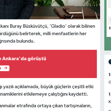
kanı Buray Büsküvütçü, 'Gladio' olarak bilinen
1
ürdüğünü belirterek, milli menfaatlerin her
ağrısında bulundu.
le Ankara'da görüştü
e
1
G
azılı açıklamada, büyük güçlerin çeşitli etki
namiklerini etkilemeye çalıştığını kaydetti.
1
K
anmalar etrafında ortaya çıkan tartışmaların,