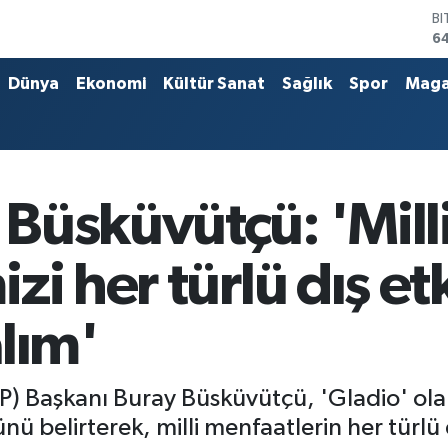
B
6
D
4
Dünya
Ekonomi
Kültür Sanat
Sağlık
Spor
Maga
E
5
ST
64
G
6
Büsküvütçü: 'Mill
Bİ
13
zi her türlü dış et
lım'
DP) Başkanı Buray Büsküvütçü, 'Gladio' ola
ü belirterek, milli menfaatlerin her türlü 