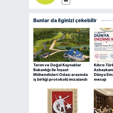
Bunlar da ilginizi çekebilir
Tarım ve Doğal Kaynaklar
Kıbrıs Tü
Bakanlığı ile İnşaat
Asbaşkan
Mühendisleri Odası arasında
Dünya Emz
iş birliği protokolü imzalandı
mesajı