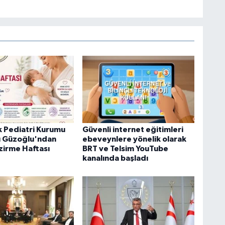
rk Pediatri Kurumu
Güvenli internet eğitimleri
ı Güzoğlu'ndan
ebeveynlere yönelik olarak
irme Haftası
BRT ve Telsim YouTube
kanalında başladı