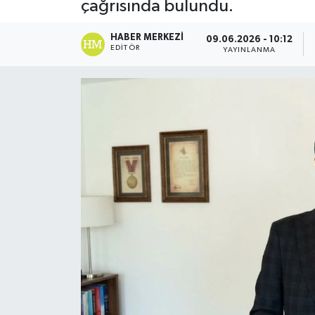
çağrısında bulundu.
ESENTEPE
HABER MERKEZI
09.06.2026 - 10:12
EDITÖR
YAYINLANMA
GAZİMAĞUSA
GİRNE
GÜNDEM
GÜNEY KIBRIS
İÇ HABERLER
KÜLTÜR SANAT
LAPTA
LEFKOŞA