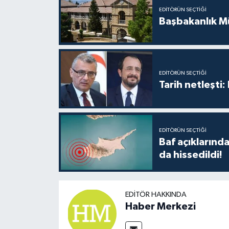
EDITÖRÜN SEÇTIĞI
Başbakanlık Mü
EDITÖRÜN SEÇTIĞI
Tarih netleşti
EDITÖRÜN SEÇTIĞI
Baf açıkların
da hissedildi!
EDITÖR HAKKINDA
Haber Merkezi