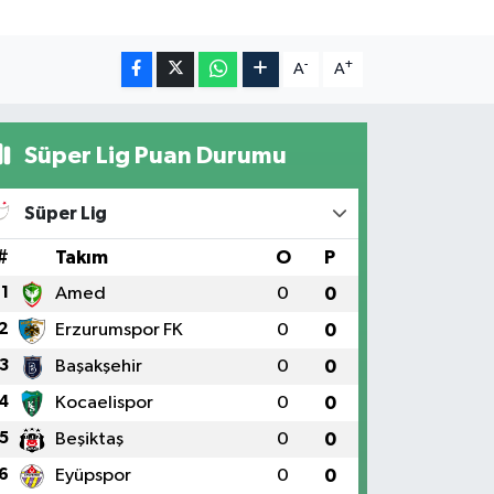
-
+
A
A
Süper Lig Puan Durumu
Süper Lig
#
Takım
O
P
1
Amed
0
0
2
Erzurumspor FK
0
0
3
Başakşehir
0
0
4
Kocaelispor
0
0
5
Beşiktaş
0
0
6
Eyüpspor
0
0