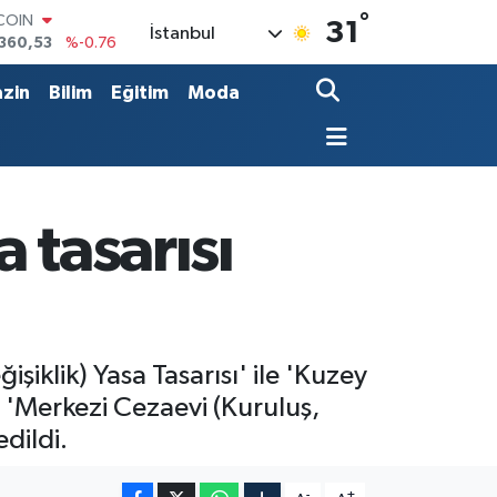
°
LAR
31
İstanbul
,7069
%0.17
RO
,0265
%0.01
zin
Bilim
Eğitim
Moda
RLİN
1897
%0.02
AM ALTIN
8.49
%2.12
T100
887
%64
 tasarısı
iklik) Yasa Tasarısı' ile 'Kuzey
 'Merkezi Cezaevi (Kuruluş,
edildi.
-
+