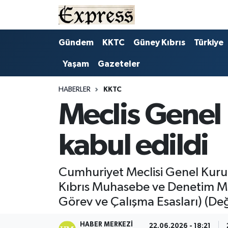
ALAYKÖY
Hava Durumu
Gündem
KKTC
Güney Kıbrıs
Türkiye
Yaşam
Gazeteler
ALSANCAK
Trafik Durumu
BİLİM
Süper Lig Puan Durumu ve Fikstür
HABERLER
KKTC
Meclis Genel 
ÇATALKÖY
Tüm Manşetler
kabul edildi
DÜNYA
Son Dakika Haberleri
EĞİTİM
Haber Arşivi
Cumhuriyet Meclisi Genel Kurulu
Kıbrıs Muhasebe ve Denetim Mesl
EKONOMİ
Görev ve Çalışma Esasları) (Değişi
ENGLISH
HABER MERKEZI
22.06.2026 - 18:21