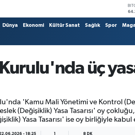
DO
47
EU
55
Dünya
Ekonomi
Kültür Sanat
Sağlık
Spor
Maga
STE
64,
GR
661
BİS
13.
Kurulu'nda üç yasa
'nda 'Kamu Mali Yönetimi ve Kontrol (Değiş
ek (Değişiklik) Yasa Tasarısı' oy çokluğu,
klik) Yasa Tasarısı' ise oy birliğiyle kabul 
22.06.2026 - 18:25
1
8 DK