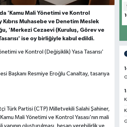
da 'Kamu Mali Yönetimi ve Kontrol
1
uzey Kıbrıs Muhasebe ve Denetim Meslek
luğu, 'Merkezi Cezaevi (Kuruluş, Görev ve
asarısı' ise oy birliğiyle kabul edildi.
netimi ve Kontrol (Değişiklik) Yasa Tasarısı'
1
esi Başkanı Resmiye Eroğlu Canaltay, tasarıya
G
1
K
i Türk Partisi (CTP) Milletvekili Salahi Şahiner,
K
 'Kamu Mali Yönetimi ve Kontrol Yasası'nın mali
G
li yapının oluşturulması, hesap verebilirlik ve