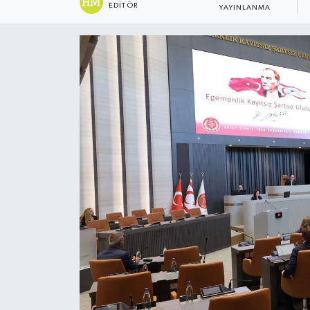
EDITÖR
YAYINLANMA
ESENTEPE
GAZİMAĞUSA
GİRNE
GÜNDEM
GÜNEY KIBRIS
İÇ HABERLER
KÜLTÜR SANAT
LAPTA
LEFKOŞA