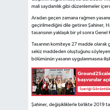
TİCARET
mali saydamlık gibi düzenlemeler içerd
YAŞAM
Aradan geçen zamana rağmen yasanı
geçirilmediğini dile getiren Şahiner, 
tasarısının yaklaşık bir yıl sonra Gene
Tasarının komiteye 27 madde olarak 
sekiz maddeden oluştuğunu söyleyen Şa
bölümünün yasanın uygulanmasına ilişki
Ground2Scale+
başvurular açı
İçeriği Görüntül
Şahiner, değişikliklerle birlikte 2019 