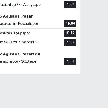
aziantep FK - Alanyaspor
21:30
6 Ağustos, Pazar
aşakşehir - Kocaelispor
19:00
eşiktaş - Eyüpspor
21:30
med - Erzurumspor FK
21:30
7 Ağustos, Pazartesi
amsunspor - Göztepe
21:30