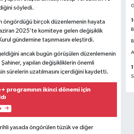
G
iğini söyledi.
1
n öngördüğü birçok düzenlemenin hayata
B
Haziran 2025'te komiteye gelen değişiklik
l Kurul gündemine taşınmasını eleştirdi.
B
A
geldiğini ancak bugün görüşülen düzenlemenin
hiner, yapılan değişikliklerin önemli
1
n sürelerin uzatılmasını içerdiğini kaydetti.
S
 programının ikinci dönemi için
ldı
e
tarihli yasada öngörülen tüzük ve diğer