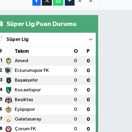
A
A
Süper Lig Puan Durumu
Süper Lig
#
Takım
O
P
1
Amed
0
0
2
Erzurumspor FK
0
0
3
Başakşehir
0
0
4
Kocaelispor
0
0
5
Beşiktaş
0
0
6
Eyüpspor
0
0
7
Galatasaray
0
0
8
Çorum FK
0
0