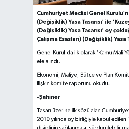
Cumhuriyet Meclisi Genel Kurulu'n
MAGAZİN
(Değişiklik) Yasa Tasarısı' ile 'K
Nöbetçi Eczaneler
(Değişiklik) Yasa Tasarısı' oy çok
Çalışma Esasları) (Değişiklik) Yasa T
ÖZEL HABER
Genel Kurul'da ilk olarak 'Kamu Mali Yö
SAĞLIK
ele alındı.
SİYASET
Ekonomi, Maliye, Bütçe ve Plan Komit
ilişkin komite raporunu okudu.
SPOR
-Şahiner
TATLISU
Tasarı üzerine ilk sözü alan Cumhuriyetç
TEKNOLOJİ
2019 yılında oy birliğiyle kabul edilen
disiplinin sağlanması, sürdürülebilir ma