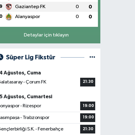
9
Gaziantep FK
0
0
0
Alanyaspor
0
0
Detaylar için tıklayın
Süper Lig Fikstür
4 Ağustos, Cuma
alatasaray - Çorum FK
21:30
5 Ağustos, Cumartesi
onyaspor - Rizespor
19:00
asımpaşa - Trabzonspor
19:00
ençlerbirliği S.K. - Fenerbahçe
21:30