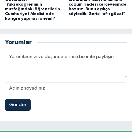
'Yükseköğrenimin
çözüm iradesi çerçevesinde
mutfağındaki öğrencilerin
hazırız. Bunu açıkça
Cumhuriyet Meclisi'nde
söyledik. Gerisi laf-ı güzaf'
kongre yapması önemli'
Yorumlar
Gönder