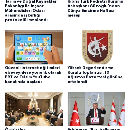
Tarım ve Doğal Kaynaklar
Kıbrıs Türk Pediatri Kurumu
Bakanlığı ile İnşaat
Asbaşkanı Güzoğlu'ndan
Mühendisleri Odası
Dünya Emzirme Haftası
arasında iş birliği
mesajı
protokolü imzalandı
Güvenli internet eğitimleri
Yüksek Değerlendirme
ebeveynlere yönelik olarak
Kurulu Toplantısı, 10
BRT ve Telsim YouTube
Ağustos Pazartesi gününe
kanalında başladı
ertelendi
Öztürkler:
Erhürman: 'Biz, halkımızın