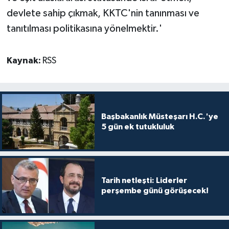
devlete sahip çıkmak, KKTC'nin tanınması ve
tanıtılması politikasına yönelmektir.'
Kaynak:
RSS
Başbakanlık Müsteşarı H.C.'ye
5 gün ek tutukluluk
Tarih netleşti: Liderler
perşembe günü görüşecek!