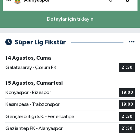
Alanyaspor
0
0
Detaylar için tıklayın
Süper Lig Fikstür
14 Ağustos, Cuma
Galatasaray - Çorum FK
21:30
15 Ağustos, Cumartesi
Konyaspor - Rizespor
19:00
Kasımpaşa - Trabzonspor
19:00
Gençlerbirliği S.K. - Fenerbahçe
21:30
Gaziantep FK - Alanyaspor
21:30