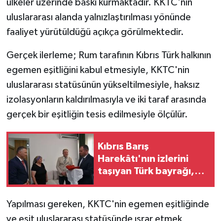
ülkeler üzerinde baskı kurmaktadır. KKTC'nin
uluslararası alanda yalnızlaştırılması yönünde
faaliyet yürütüldüğü açıkça görülmektedir.
Gerçek ilerleme; Rum tarafının Kıbrıs Türk halkının
egemen eşitliğini kabul etmesiyle, KKTC'nin
uluslararası statüsünün yükseltilmesiyle, haksız
izolasyonların kaldırılmasıyla ve iki taraf arasında
gerçek bir eşitliğin tesis edilmesiyle ölçülür.
Kıbrıs Barış
Harekâtı'nın izlerini
taşıyan Türk bayrağı,
restorasyon ve
konservasyon sürecine
Yapılması gereken, KKTC'nin egemen eşitliğinde
alındı
ve eşit uluslararası statüsünde ısrar etmek,