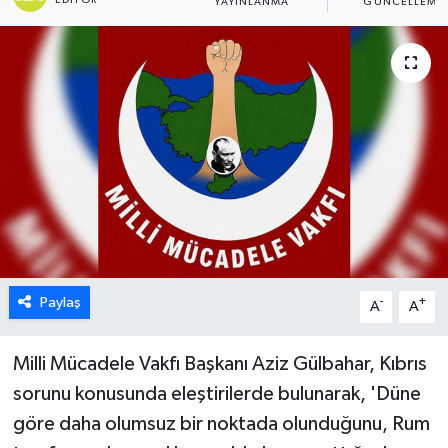
YAYINLANMA
GÜNCELLEME
ESENTEPE
GAZİMAĞUSA
GİRNE
GÜNDEM
GÜNEY KIBRIS
İÇ HABERLER
Paylaş
-
+
A
A
KÜLTÜR SANAT
Milli Mücadele Vakfı Başkanı Aziz Gülbahar, Kıbrıs
sorunu konusunda eleştirilerde bulunarak, 'Düne
LAPTA
göre daha olumsuz bir noktada olunduğunu, Rum
LEFKOŞA