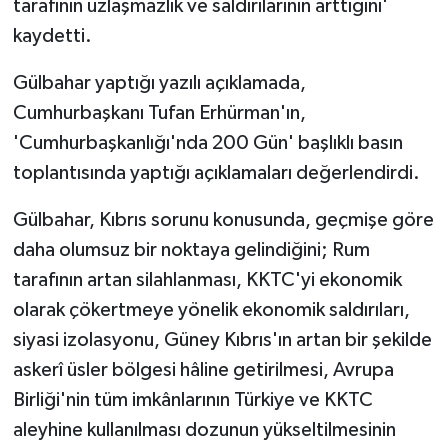
tarafının uzlaşmazlık ve saldırılarının arttığını'
kaydetti.
MAGAZİN
Gülbahar yaptığı yazılı açıklamada,
Nöbetçi Eczaneler
Cumhurbaşkanı Tufan Erhürman'ın,
'Cumhurbaşkanlığı'nda 200 Gün' başlıklı basın
ÖZEL HABER
toplantısında yaptığı açıklamaları değerlendirdi.
SAĞLIK
Gülbahar, Kıbrıs sorunu konusunda, geçmişe göre
daha olumsuz bir noktaya gelindiğini; Rum
SİYASET
tarafının artan silahlanması, KKTC'yi ekonomik
SPOR
olarak çökertmeye yönelik ekonomik saldırıları,
siyasi izolasyonu, Güney Kıbrıs'ın artan bir şekilde
TATLISU
askerî üsler bölgesi hâline getirilmesi, Avrupa
Birliği'nin tüm imkânlarının Türkiye ve KKTC
TEKNOLOJİ
aleyhine kullanılması dozunun yükseltilmesinin