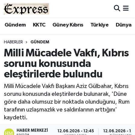
ALAYKÖY
Hava Durumu
Gündem
KKTC
Güney Kıbrıs
Türkiye
Dünya
ALSANCAK
Trafik Durumu
HABERLER
GÜNDEM
Milli Mücadele Vakfı, Kıbrıs
BİLİM
Süper Lig Puan Durumu ve Fikstür
sorunu konusunda
ÇATALKÖY
Tüm Manşetler
eleştirilerde bulundu
DÜNYA
Son Dakika Haberleri
Milli Mücadele Vakfı Başkanı Aziz Gülbahar, Kıbrıs
sorunu konusunda eleştirilerde bulunarak, 'Düne
EĞİTİM
Haber Arşivi
göre daha olumsuz bir noktada olunduğunu, Rum
tarafının uzlaşmazlık ve saldırılarının arttığını'
EKONOMİ
kaydetti.
ENGLISH
HABER MERKEZI
12.06.2026 - 12:45
12.06.2026 - 12
EDITÖR