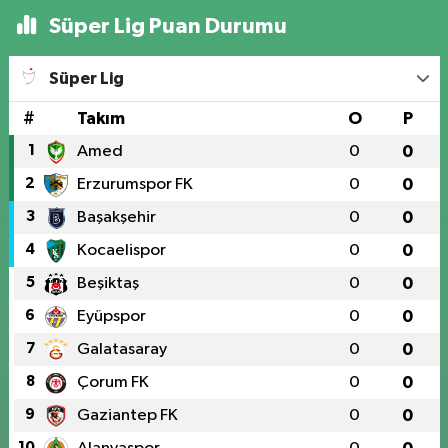
Süper Lig Puan Durumu
Süper Lig
#
Takım
O
P
1
Amed
0
0
2
Erzurumspor FK
0
0
3
Başakşehir
0
0
4
Kocaelispor
0
0
5
Beşiktaş
0
0
6
Eyüpspor
0
0
7
Galatasaray
0
0
8
Çorum FK
0
0
9
Gaziantep FK
0
0
10