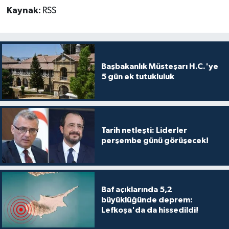
TİCARET
Kaynak:
RSS
YAŞAM
Başbakanlık Müsteşarı H.C.'ye
5 gün ek tutukluluk
Tarih netleşti: Liderler
perşembe günü görüşecek!
Baf açıklarında 5,2
büyüklüğünde deprem:
Lefkoşa'da da hissedildi!