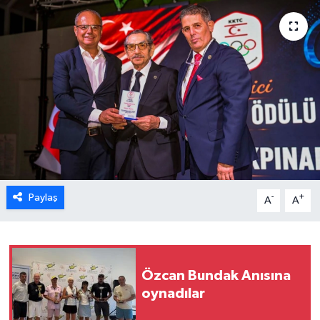
ESENTEPE
GAZİMAĞUSA
GİRNE
GÜNDEM
GÜNEY KIBRIS
Paylaş
-
+
A
A
İÇ HABERLER
KÜLTÜR SANAT
Özcan Bundak Anısına
LAPTA
oynadılar
LEFKOŞA