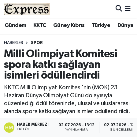
ALAYKÖY
Hava Durumu
Gündem
KKTC
Güney Kıbrıs
Türkiye
Dünya
ALSANCAK
Trafik Durumu
HABERLER
SPOR
Milli Olimpiyat Komitesi
BİLİM
Süper Lig Puan Durumu ve Fikstür
spora katkı sağlayan
ÇATALKÖY
Tüm Manşetler
isimleri ödüllendirdi
DÜNYA
Son Dakika Haberleri
KKTC Milli Olimpiyat Komitesi'nin (MOK) 23
Haziran Dünya Olimpiyat Günü dolayısıyla
EĞİTİM
Haber Arşivi
düzenlediği ödül töreninde, ulusal ve uluslararası
alanda spora katkı sağlayan isimler ödüllendirildi.
EKONOMİ
HABER MERKEZI
02.07.2026 - 13:12
02.07.2026 - 13:
EDITÖR
YAYINLANMA
GÜNCELLEME
ENGLISH