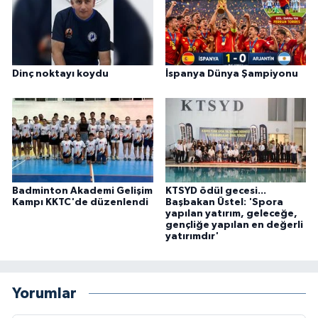
Dinç noktayı koydu
İspanya Dünya Şampiyonu
Badminton Akademi Gelişim
KTSYD ödül gecesi...
Kampı KKTC'de düzenlendi
Başbakan Üstel: 'Spora
yapılan yatırım, geleceğe,
gençliğe yapılan en değerli
yatırımdır'
Yorumlar