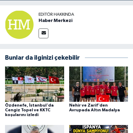
EDITÖR HAKKINDA
Haber Merkezi
Bunlar da ilginizi çekebilir
Özdenefe, İstanbul'da
Nehir ve Zarif'den
Cengiz Topel ve KKTC
Avrupada Altın Madalya
koşularını izledi