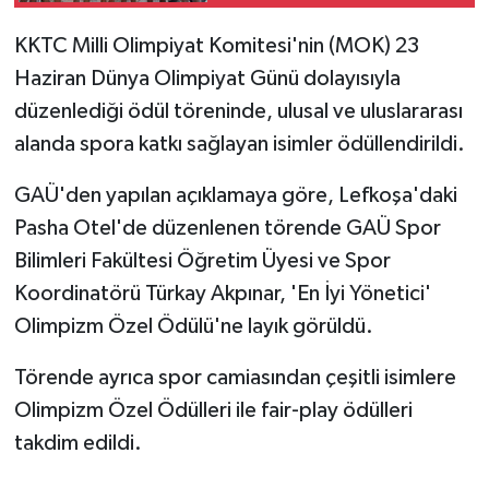
KKTC Milli Olimpiyat Komitesi'nin (MOK) 23
MAGAZİN
Haziran Dünya Olimpiyat Günü dolayısıyla
Nöbetçi Eczaneler
düzenlediği ödül töreninde,
ulusal ve uluslararası
alanda spora katkı sağlayan isimler ödüllendirildi.
ÖZEL HABER
GAÜ'den yapılan açıklamaya göre, Lefkoşa'daki
SAĞLIK
Pasha Otel'de düzenlenen törende GAÜ Spor
Bilimleri Fakültesi Öğretim Üyesi ve Spor
SİYASET
Koordinatörü Türkay Akpınar, 'En İyi Yönetici'
Olimpizm Özel Ödülü'ne layık görüldü.
SPOR
Törende ayrıca spor camiasından çeşitli isimlere
TATLISU
Olimpizm Özel Ödülleri ile fair-play ödülleri
TEKNOLOJİ
takdim edildi.