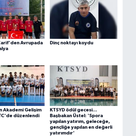
Zarif'den Avrupada
Dinç noktayı koydu
alya
n Akademi Gelişim
KTSYD ödül gecesi...
TC'de düzenlendi
Başbakan Üstel: 'Spora
yapılan yatırım, geleceğe,
gençliğe yapılan en değerli
yatırımdır'