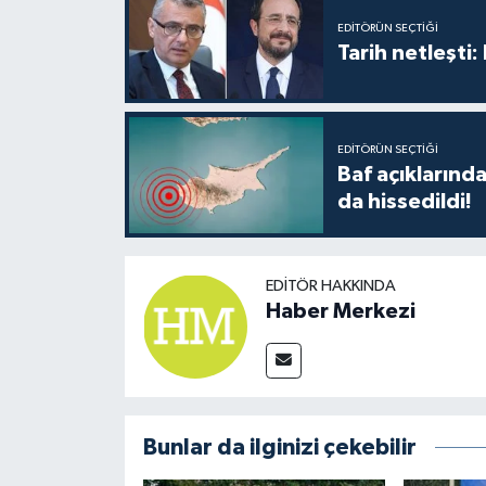
TİCARET
EDITÖRÜN SEÇTIĞI
Tarih netleşti
YAŞAM
EDITÖRÜN SEÇTIĞI
Baf açıkların
da hissedildi!
EDITÖR HAKKINDA
Haber Merkezi
Bunlar da ilginizi çekebilir