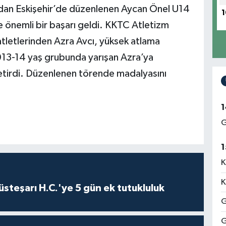
ndan Eskişehir’de düzenlenen Aycan Önel U14
1
e önemli bir başarı geldi. KKTC Atletizm
letlerinden Azra Avcı, yüksek atlama
013-14 yaş grubunda yarışan Azra’ya
getirdi. Düzenlenen törende madalyasını
1
G
1
K
K
steşarı H.C.'ye 5 gün ek tutukluluk
G
G