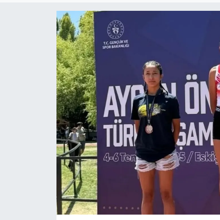
ESENTEPE
GAZİMAĞUSA
GİRNE
GÜNDEM
GÜNEY KIBRIS
İÇ HABERLER
KÜLTÜR SANAT
LAPTA
LEFKOŞA