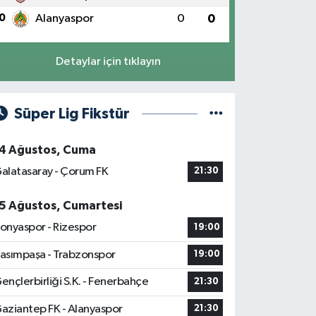
0
Alanyaspor
0
0
Detaylar için tıklayın
Süper Lig Fikstür
4 Ağustos, Cuma
alatasaray - Çorum FK
21:30
5 Ağustos, Cumartesi
onyaspor - Rizespor
19:00
asımpaşa - Trabzonspor
19:00
ençlerbirliği S.K. - Fenerbahçe
21:30
aziantep FK - Alanyaspor
21:30