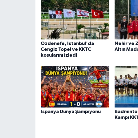
Özdenefe, İstanbul'da
Nehir ve 
Cengiz Topel ve KKTC
Altın Mad
koşularını izledi
İspanya Dünya Şampiyonu
Badminto
Kampı KK