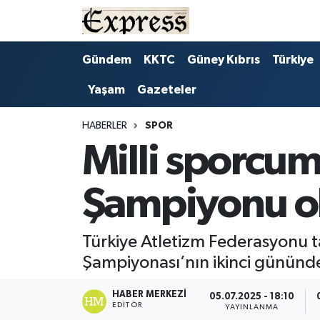
ALAYKÖY
Hava Durumu
Gündem
KKTC
Güney Kıbrıs
Türkiye
Yaşam
Gazeteler
ALSANCAK
Trafik Durumu
BİLİM
Süper Lig Puan Durumu ve Fikstür
HABERLER
SPOR
Milli sporcum
ÇATALKÖY
Tüm Manşetler
Şampiyonu o
DÜNYA
Son Dakika Haberleri
EĞİTİM
Haber Arşivi
Türkiye Atletizm Federasyonu 
Şampiyonası’nın ikinci gününde 
EKONOMİ
HABER MERKEZI
05.07.2025 - 18:10
EDITÖR
ENGLISH
YAYINLANMA