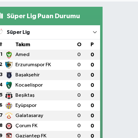
Süper Lig Puan Durumu
Süper Lig
#
Takım
O
P
1
Amed
0
0
2
Erzurumspor FK
0
0
3
Başakşehir
0
0
4
Kocaelispor
0
0
5
Beşiktaş
0
0
6
Eyüpspor
0
0
7
Galatasaray
0
0
8
Çorum FK
0
0
9
Gaziantep FK
0
0