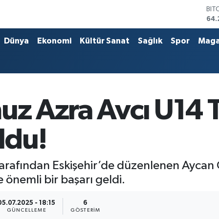
BIT
64.
DO
47,
Dünya
Ekonomi
Kültür Sanat
Sağlık
Spor
Maga
EU
55
STE
64,
GRA
651
uz Azra Avcı U14 
BİS
13.
ldu!
tarafından Eskişehir’de düzenlenen Aycan
önemli bir başarı geldi.
05.07.2025 - 18:15
6
GÜNCELLEME
GÖSTERIM