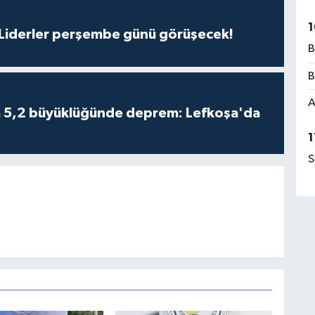
1
: Liderler perşembe günü görüşecek!
B
B
A
da 5,2 büyüklüğünde deprem: Lefkoşa'da
1
S