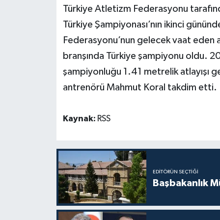
Türkiye Atletizm Federasyonu tarafı
MAGAZİN
Türkiye Şampiyonası’nın ikinci gününd
Federasyonu’nun gelecek vaat eden at
Nöbetçi Eczaneler
branşında Türkiye şampiyonu oldu. 2
şampiyonluğu 1.41 metrelik atlayışı 
ÖZEL HABER
antrenörü Mahmut Koral takdim etti.
SAĞLIK
Kaynak:
RSS
SİYASET
SPOR
TATLISU
EDITÖRÜN SEÇTIĞI
Başbakanlık Mü
TEKNOLOJİ