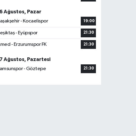
6 Ağustos, Pazar
aşakşehir - Kocaelispor
19:00
eşiktaş - Eyüpspor
21:30
med - Erzurumspor FK
21:30
7 Ağustos, Pazartesi
amsunspor - Göztepe
21:30