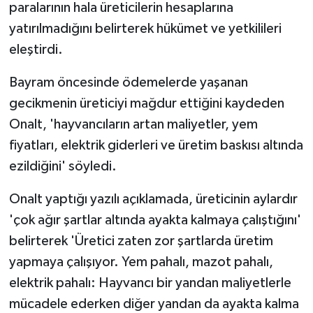
paralarının hala üreticilerin hesaplarına
yatırılmadığını belirterek hükümet ve yetkilileri
MAGAZİN
eleştirdi.
Nöbetçi Eczaneler
Bayram öncesinde ödemelerde yaşanan
gecikmenin üreticiyi mağdur ettiğini kaydeden
ÖZEL HABER
Onalt, 'hayvancıların artan maliyetler, yem
SAĞLIK
fiyatları, elektrik giderleri ve üretim baskısı altında
ezildiğini' söyledi.
SİYASET
Onalt yaptığı yazılı açıklamada, üreticinin aylardır
SPOR
'çok ağır şartlar altında ayakta kalmaya çalıştığını'
belirterek 'Üretici zaten zor şartlarda üretim
TATLISU
yapmaya çalışıyor. Yem pahalı, mazot pahalı,
elektrik pahalı: Hayvancı bir yandan maliyetlerle
TEKNOLOJİ
mücadele ederken diğer yandan da ayakta kalma