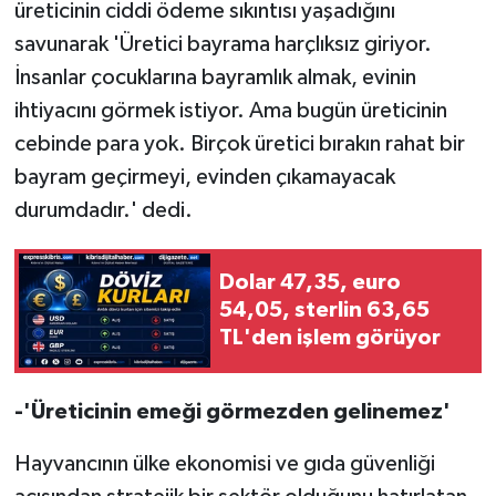
üreticinin ciddi ödeme sıkıntısı yaşadığını
savunarak 'Üretici bayrama harçlıksız giriyor.
İnsanlar çocuklarına bayramlık almak, evinin
ihtiyacını görmek istiyor. Ama bugün üreticinin
cebinde para yok. Birçok üretici bırakın rahat bir
bayram geçirmeyi, evinden çıkamayacak
durumdadır.' dedi.
Dolar 47,35, euro
54,05, sterlin 63,65
TL'den işlem görüyor
-'Üreticinin emeği görmezden gelinemez'
Hayvancının ülke ekonomisi ve gıda güvenliği