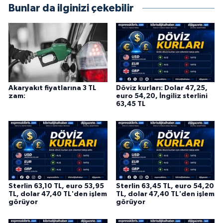
Bunlar da ilginizi çekebilir
Akaryakıt fiyatlarına 3 TL
Döviz kurları: Dolar 47,25,
zam:
euro 54,20, İngiliz sterlini
63,45 TL
Sterlin 63,10 TL, euro 53,95
Sterlin 63,45 TL, euro 54,20
TL, dolar 47,40 TL'den işlem
TL, dolar 47,40 TL'den işlem
görüyor
görüyor