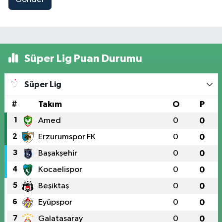
Süper Lig Puan Durumu
Süper Lig
#
Takım
O
P
1
Amed
0
0
2
Erzurumspor FK
0
0
3
Başakşehir
0
0
4
Kocaelispor
0
0
5
Beşiktaş
0
0
6
Eyüpspor
0
0
7
Galatasaray
0
0