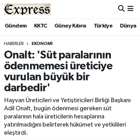
ALAYKÖY
Hava Durumu
Gündem
KKTC
Güney Kıbrıs
Türkiye
Dünya
ALSANCAK
Trafik Durumu
HABERLER
EKONOMI
Onalt: 'Süt paralarının
BİLİM
Süper Lig Puan Durumu ve Fikstür
ödenmemesi üreticiye
ÇATALKÖY
Tüm Manşetler
vurulan büyük bir
darbedir'
DÜNYA
Son Dakika Haberleri
Hayvan Üreticileri ve Yetiştiricileri Birliği Başkanı
EĞİTİM
Haber Arşivi
Adil Onalt, bugün ödenmesi gereken süt
paralarının hala üreticilerin hesaplarına
EKONOMİ
yatırılmadığını belirterek hükümet ve yetkilileri
eleştirdi.
ENGLISH