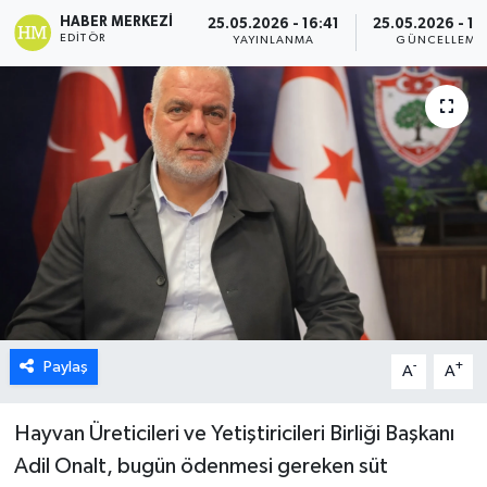
HABER MERKEZI
25.05.2026 - 16:41
25.05.2026 - 16
ESENTEPE
EDITÖR
YAYINLANMA
GÜNCELLEME
GAZİMAĞUSA
GİRNE
GÜNDEM
GÜNEY KIBRIS
İÇ HABERLER
Paylaş
-
+
KÜLTÜR SANAT
A
A
LAPTA
Hayvan Üreticileri ve Yetiştiricileri Birliği Başkanı
Adil Onalt, bugün ödenmesi gereken süt
LEFKOŞA