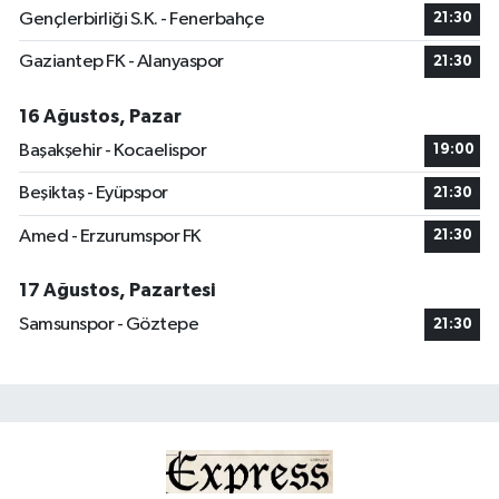
Gençlerbirliği S.K. - Fenerbahçe
21:30
Gaziantep FK - Alanyaspor
21:30
16 Ağustos, Pazar
Başakşehir - Kocaelispor
19:00
Beşiktaş - Eyüpspor
21:30
Amed - Erzurumspor FK
21:30
17 Ağustos, Pazartesi
Samsunspor - Göztepe
21:30