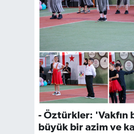
TİCARET
YAŞAM
- Öztürkler: 'Vakfın 
büyük bir azim ve ka