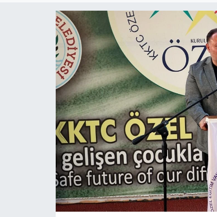
ESENTEPE
GAZİMAĞUSA
GİRNE
GÜNDEM
GÜNEY KIBRIS
İÇ HABERLER
KÜLTÜR SANAT
LAPTA
LEFKOŞA