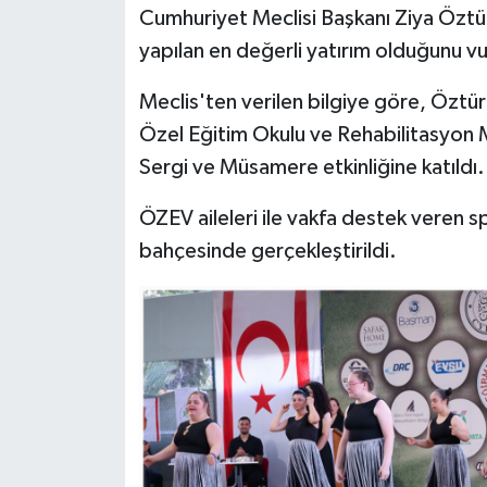
Cumhuriyet Meclisi Başkanı Ziya Öztür
yapılan en değerli yatırım olduğunu vu
MAGAZİN
Meclis'ten verilen bilgiye göre, Öztü
Nöbetçi Eczaneler
Özel Eğitim Okulu ve Rehabilitasyon 
ÖZEL HABER
Sergi ve Müsamere etkinliğine katıldı.
ÖZEV aileleri ile vakfa destek veren sp
SAĞLIK
bahçesinde gerçekleştirildi.
SİYASET
SPOR
TATLISU
TEKNOLOJİ