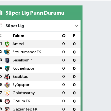
Süper Lig Puan Durumu
Süper Lig
#
Takım
O
P
1
Amed
0
0
2
Erzurumspor FK
0
0
3
Başakşehir
0
0
4
Kocaelispor
0
0
5
Beşiktaş
0
0
6
Eyüpspor
0
0
7
Galatasaray
0
0
8
Çorum FK
0
0
9
Gaziantep FK
0
0