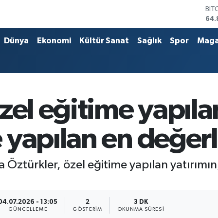
DO
47,
EU
55,
Dünya
Ekonomi
Kültür Sanat
Sağlık
Spor
Maga
STE
64,
GRA
666
BİS
13.
zel eğitime yapıla
BIT
64.
yapılan en değerli
 Öztürkler, özel eğitime yapılan yatırımın
04.07.2026 - 13:05
2
3 DK
GÜNCELLEME
GÖSTERIM
OKUNMA SÜRESI