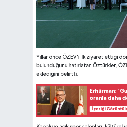
Yıllar önce ÖZEV'i ilk ziyaret ettiği d
bulunduğunu hatırlatan Öztürkler, ÖZEV
eklediğini belirtti.
Erhürman: 'Gu
oranla daha d
İçeriği Görüntül
Kapalı ve açık spor salonları, kültürel 