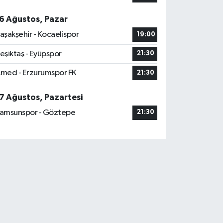
6 Ağustos, Pazar
aşakşehir - Kocaelispor
19:00
eşiktaş - Eyüpspor
21:30
med - Erzurumspor FK
21:30
7 Ağustos, Pazartesi
amsunspor - Göztepe
21:30