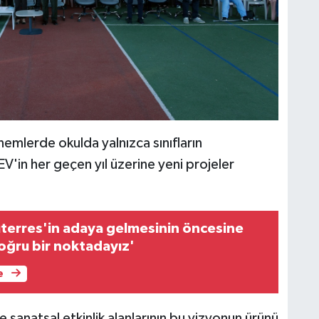
önemlerde okulda yalnızca sınıfların
'in her geçen yıl üzerine yeni projeler
terres'in adaya gelmesinin öncesine
oğru bir noktadayız'
e
ve sanatsal etkinlik alanlarının bu vizyonun ürünü