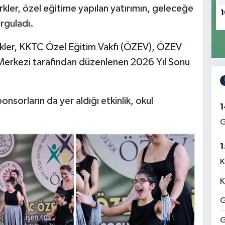
kler, özel eğitime yapılan yatırımın, geleceğe
1
rguladı.
rkler, KKTC Özel Eğitim Vakfı (ÖZEV), ÖZEV
Merkezi tarafından düzenlenen 2026 Yıl Sonu
onsorların da yer aldığı etkinlik, okul
1
G
1
K
K
G
G