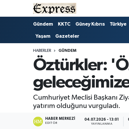
ALAYKÖY
Hava Durumu
Gündem
KKTC
Güney Kıbrıs
Türkiye
Yaşam
Gazeteler
ALSANCAK
Trafik Durumu
BİLİM
Süper Lig Puan Durumu ve Fikstür
HABERLER
GÜNDEM
Öztürkler: 'Ö
ÇATALKÖY
Tüm Manşetler
geleceğimize 
DÜNYA
Son Dakika Haberleri
EĞİTİM
Haber Arşivi
Cumhuriyet Meclisi Başkanı Ziya
yatırım olduğunu vurguladı.
EKONOMİ
HABER MERKEZI
04.07.2026 - 13:01
EDITÖR
ENGLISH
YAYINLANMA