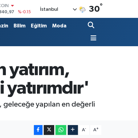
°
LAR
30
İstanbul
7436
%0.18
RO
2510
%0.32
zin
Bilim
Eğitim
Moda
RLİN
4811
%0.38
M ALTIN
0.55
%0
T100
779
%-14
n yatırım,
COIN
840,97
%-0.15
 yatırımdır'
, geleceğe yapılan en değerli
-
+
A
A