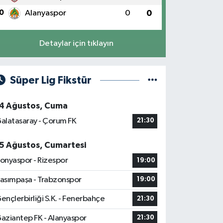
0
Alanyaspor
0
0
Detaylar için tıklayın
Süper Lig Fikstür
4 Ağustos, Cuma
alatasaray - Çorum FK
21:30
5 Ağustos, Cumartesi
onyaspor - Rizespor
19:00
asımpaşa - Trabzonspor
19:00
ençlerbirliği S.K. - Fenerbahçe
21:30
aziantep FK - Alanyaspor
21:30