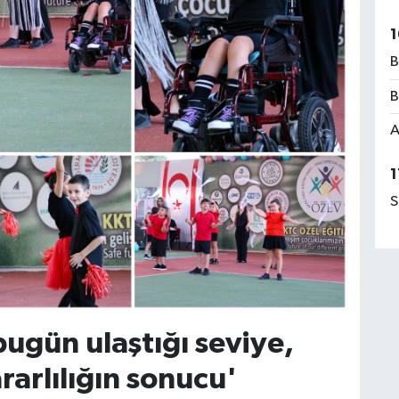
1
B
B
A
1
S
bugün ulaştığı seviye,
rarlılığın sonucu'