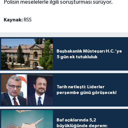
Polisin meselelerle ilgili soruşturması sürüyor.
Kaynak:
RSS
Başbakanlık Müsteşarı H.C.'ye
5 gün ek tutukluluk
Tarih netleşti: Liderler
perşembe günü görüşecek!
Baf açıklarında 5,2
büyüklüğünde deprem: