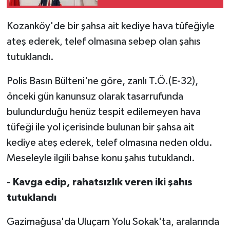
sahip çıkma iradesinin
en güçlü
MAGAZİN
Kozanköy'de bir şahsa ait kediye hava tüfeğiyle
göstergelerinden
ateş ederek, telef olmasına sebep olan şahıs
Nöbetçi Eczaneler
tutuklandı.
ÖZEL HABER
Polis Basın Bülteni'ne göre, zanlı T.Ö.(E-32),
önceki gün kanunsuz olarak tasarrufunda
SAĞLIK
bulundurduğu henüz tespit edilemeyen hava
tüfeği ile yol içerisinde bulunan bir şahsa ait
SİYASET
kediye ateş ederek, telef olmasına neden oldu.
SPOR
Meseleyle ilgili bahse konu şahıs tutuklandı.
TATLISU
- Kavga edip, rahatsızlık veren iki şahıs
tutuklandı
TEKNOLOJİ
Gazimağusa'da Uluçam Yolu Sokak'ta, aralarında