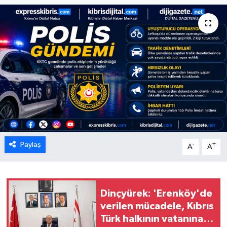
ESENTEPE
GAZİMAĞUSA
GİRNE
GÜNDEM
GÜNEY KIBRIS
Paylaş
-
+
A
A
İÇ HABERLER
KÜLTÜR SANAT
Dinçyürek: 'Erenköy'de
LAPTA
verilen mücadele, Kıbrıs
Türk halkının vatanına
LEFKOŞA