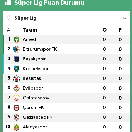
Süper Lig Puan Durumu
Süper Lig
#
Takım
O
P
1
Amed
0
0
2
Erzurumspor FK
0
0
3
Başakşehir
0
0
4
Kocaelispor
0
0
5
Beşiktaş
0
0
6
Eyüpspor
0
0
7
Galatasaray
0
0
8
Çorum FK
0
0
9
Gaziantep FK
0
0
10
Alanyaspor
0
0