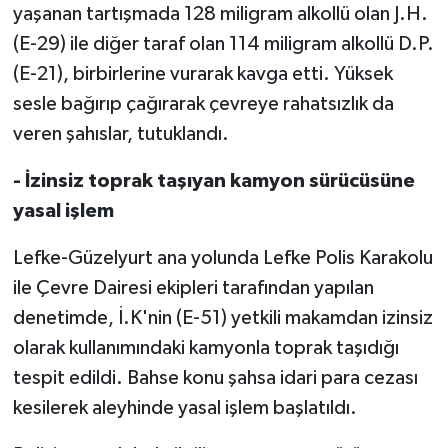
TİCARET
yaşanan tartışmada 128 miligram alkollü olan J.H.
(E-29) ile diğer taraf olan 114 miligram alkollü D.P.
YAŞAM
(E-21), birbirlerine vurarak kavga etti. Yüksek
sesle bağırıp çağırarak çevreye rahatsızlık da
veren şahıslar, tutuklandı.
- İzinsiz toprak taşıyan kamyon sürücüsüne
yasal işlem
Lefke-Güzelyurt ana yolunda Lefke Polis Karakolu
ile Çevre Dairesi ekipleri tarafından yapılan
denetimde, İ.K'nin (E-51) yetkili makamdan izinsiz
olarak kullanımındaki kamyonla toprak taşıdığı
tespit edildi. Bahse konu şahsa idari para cezası
kesilerek aleyhinde yasal işlem başlatıldı.