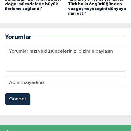
doğal mücadelede büyük
Türk halkı özgürlüğünden
ilerleme sağlandı'
vazgeçmeyeceğini dünyaya
ilan etti'
Yorumlar
Gönder