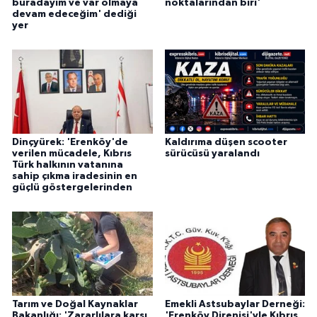
buradayım ve var olmaya
noktalarından biri'
devam edeceğim' dediği
yer
Dinçyürek: 'Erenköy'de
Kaldırıma düşen scooter
verilen mücadele, Kıbrıs
sürücüsü yaralandı
Türk halkının vatanına
sahip çıkma iradesinin en
güçlü göstergelerinden
Tarım ve Doğal Kaynaklar
Emekli Astsubaylar Derneği:
Bakanlığı: 'Zararlılara karşı
'Erenköy Direnişi'yle Kıbrıs