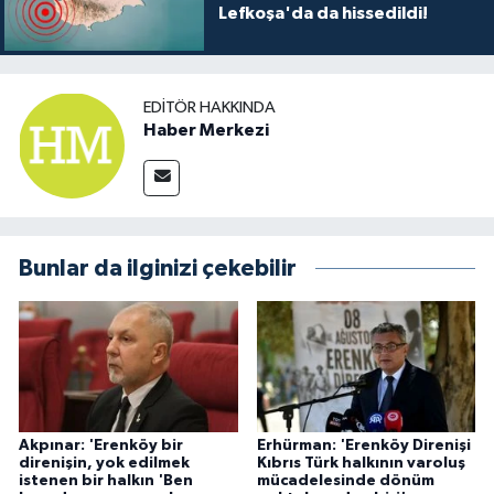
Lefkoşa'da da hissedildi!
EDITÖR HAKKINDA
Haber Merkezi
Bunlar da ilginizi çekebilir
Akpınar: 'Erenköy bir
Erhürman: 'Erenköy Direnişi
direnişin, yok edilmek
Kıbrıs Türk halkının varoluş
istenen bir halkın 'Ben
mücadelesinde dönüm