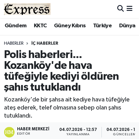
ALAYKÖY
Hava Durumu
Gündem
KKTC
Güney Kıbrıs
Türkiye
Dünya
ALSANCAK
Trafik Durumu
HABERLER
İÇ HABERLER
Polis haberleri...
BİLİM
Süper Lig Puan Durumu ve Fikstür
Kozanköy'de hava
ÇATALKÖY
Tüm Manşetler
tüfeğiyle kediyi öldüren
şahıs tutuklandı
DÜNYA
Son Dakika Haberleri
Kozanköy'de bir şahsa ait kediye hava tüfeğiyle
EĞİTİM
Haber Arşivi
ateş ederek, telef olmasına sebep olan şahıs
tutuklandı.
EKONOMİ
HABER MERKEZI
04.07.2026 - 12:57
04.07.2026 - 13
ENGLISH
EDITÖR
YAYINLANMA
GÜNCELLEME