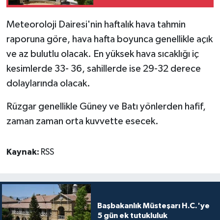
MAGAZİN
Meteoroloji Dairesi'nin haftalık hava tahmin
raporuna göre, hava hafta boyunca genellikle açık
Nöbetçi Eczaneler
ve az bulutlu olacak. En yüksek h
ava sıcaklığı iç
kesimlerde 33- 36, sahillerde ise 29-32 derece
ÖZEL HABER
dolaylarında olacak.
SAĞLIK
Rüzgar genellikle Güney ve Batı yönlerden hafif,
zaman zaman orta kuvvette esecek.
SİYASET
SPOR
Kaynak:
RSS
TATLISU
TEKNOLOJİ
Başbakanlık Müsteşarı H.C.'ye
5 gün ek tutukluluk