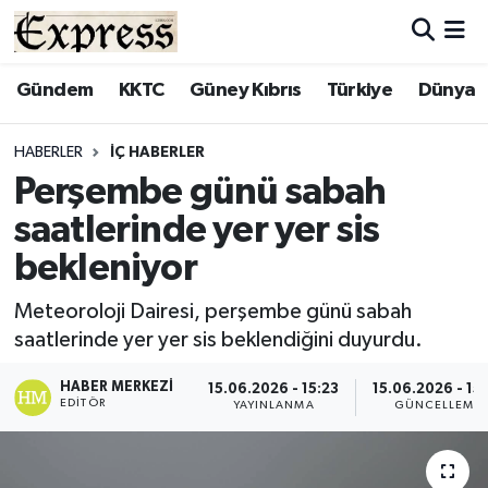
ALAYKÖY
Hava Durumu
Gündem
KKTC
Güney Kıbrıs
Türkiye
Dünya
ALSANCAK
Trafik Durumu
HABERLER
İÇ HABERLER
Perşembe günü sabah
BİLİM
Süper Lig Puan Durumu ve Fikstür
saatlerinde yer yer sis
ÇATALKÖY
Tüm Manşetler
bekleniyor
DÜNYA
Son Dakika Haberleri
Meteoroloji Dairesi, perşembe günü sabah
saatlerinde yer yer sis beklendiğini duyurdu.
EĞİTİM
Haber Arşivi
HABER MERKEZI
15.06.2026 - 15:23
15.06.2026 - 15
EDITÖR
YAYINLANMA
GÜNCELLEME
EKONOMİ
ENGLISH