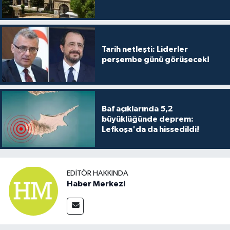
TİCARET
YAŞAM
Tarih netleşti: Liderler
perşembe günü görüşecek!
Baf açıklarında 5,2
büyüklüğünde deprem:
Lefkoşa'da da hissedildi!
EDITÖR HAKKINDA
Haber Merkezi