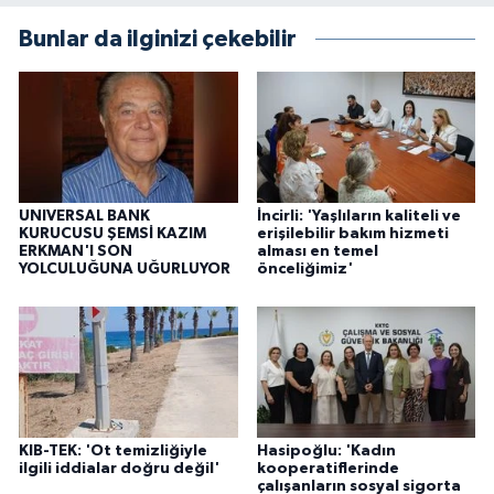
Bunlar da ilginizi çekebilir
UNIVERSAL BANK
İncirli: 'Yaşlıların kaliteli ve
KURUCUSU ŞEMSİ KAZIM
erişilebilir bakım hizmeti
ERKMAN'I SON
alması en temel
YOLCULUĞUNA UĞURLUYOR
önceliğimiz'
KIB-TEK: 'Ot temizliğiyle
Hasipoğlu: 'Kadın
ilgili iddialar doğru değil'
kooperatiflerinde
çalışanların sosyal sigorta