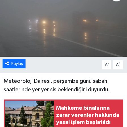
ESENTEPE
GAZİMAĞUSA
GİRNE
GÜNDEM
Paylaş
-
+
A
A
GÜNEY KIBRIS
Meteoroloji Dairesi, perşembe günü sabah
İÇ HABERLER
saatlerinde yer yer sis beklendiğini duyurdu.
KÜLTÜR SANAT
Mahkeme binalarına
LAPTA
zarar verenler hakkında
yasal işlem başlatıldı
LEFKOŞA