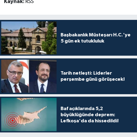
Kaynak:
RSS
Başbakanlık Müsteşarı H.C.'ye
5 gün ek tutukluluk
Tarih netleşti: Liderler
perşembe günü görüşecek!
Baf açıklarında 5,2
büyüklüğünde deprem:
Lefkoşa'da da hissedildi!