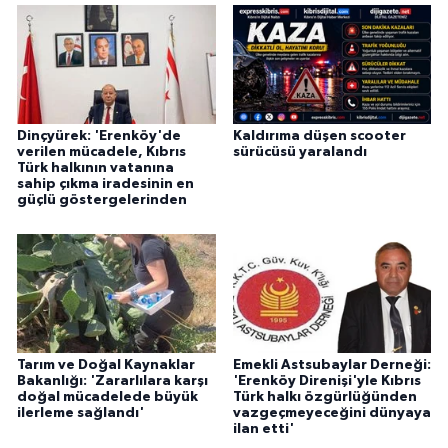
Dinçyürek: 'Erenköy'de
Kaldırıma düşen scooter
verilen mücadele, Kıbrıs
sürücüsü yaralandı
Türk halkının vatanına
sahip çıkma iradesinin en
güçlü göstergelerinden
Tarım ve Doğal Kaynaklar
Emekli Astsubaylar Derneği:
Bakanlığı: 'Zararlılara karşı
'Erenköy Direnişi'yle Kıbrıs
doğal mücadelede büyük
Türk halkı özgürlüğünden
ilerleme sağlandı'
vazgeçmeyeceğini dünyaya
ilan etti'