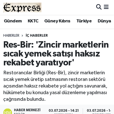
ALAYKÖY
Hava Durumu
Gündem
KKTC
Güney Kıbrıs
Türkiye
Dünya
ALSANCAK
Trafik Durumu
HABERLER
İÇ HABERLER
Res-Bir: 'Zincir marketlerin
BİLİM
Süper Lig Puan Durumu ve Fikstür
sıcak yemek satışı haksız
ÇATALKÖY
Tüm Manşetler
rekabet yaratıyor'
DÜNYA
Son Dakika Haberleri
Restorancılar Birliği (Res-Bir), zincir marketlerin
sıcak yemek üretip satmasının restoran sektörü
EĞİTİM
Haber Arşivi
açısından haksız rekabete yol açtığını savunarak,
hükümete bu konuda yasal düzenleme yapılması
EKONOMİ
çağrısında bulundu.
ENGLISH
HABER MERKEZI
03.07.2026 - 14:21
03.07.2026 - 14
EDITÖR