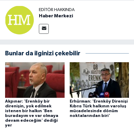
EDITÖR HAKKINDA
Haber Merkezi
Bunlar da ilginizi çekebilir
Akpınar: 'Erenköy bir
Erhürman: 'Erenköy Direnişi
direnişin, yok edilmek
Kıbrıs Türk halkının varoluş
istenen bir halkın 'Ben
mücadelesinde dönüm
buradayım ve var olmaya
noktalarından biri'
devam edeceğim' dediği
yer