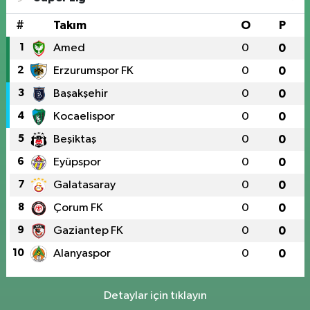
#
Takım
O
P
1
Amed
0
0
2
Erzurumspor FK
0
0
3
Başakşehir
0
0
4
Kocaelispor
0
0
5
Beşiktaş
0
0
6
Eyüpspor
0
0
7
Galatasaray
0
0
8
Çorum FK
0
0
9
Gaziantep FK
0
0
10
Alanyaspor
0
0
Detaylar için tıklayın