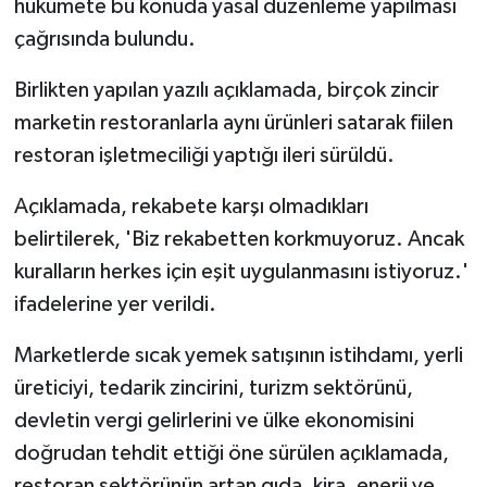
hükümete bu konuda yasal düzenleme yapılması
çağrısında bulundu.
MAGAZİN
Birlikten yapılan yazılı açıklamada, birçok zincir
Nöbetçi Eczaneler
marketin restoranlarla aynı ürünleri satarak fiilen
restoran işletmeciliği yaptığı ileri sürüldü.
ÖZEL HABER
Açıklamada, rekabete karşı olmadıkları
SAĞLIK
belirtilerek, 'Biz rekabetten korkmuyoruz. Ancak
kuralların herkes için eşit uygulanmasını istiyoruz.'
SİYASET
ifadelerine yer verildi.
SPOR
Marketlerde sıcak yemek satışının istihdamı, yerli
TATLISU
üreticiyi, tedarik zincirini, turizm sektörünü,
devletin vergi gelirlerini ve ülke ekonomisini
TEKNOLOJİ
doğrudan tehdit ettiği öne sürülen açıklamada,
restoran sektörünün artan gıda, kira, enerji ve