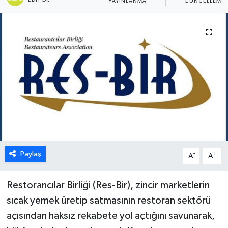
YAYINLANMA
GÜNCELLEME
ESENTEPE
GAZİMAĞUSA
GİRNE
GÜNDEM
GÜNEY KIBRIS
İÇ HABERLER
Paylaş
-
+
A
A
KÜLTÜR SANAT
Restorancılar Birliği (Res-Bir), zincir marketlerin
sıcak yemek üretip satmasının restoran sektörü
LAPTA
açısından haksız rekabete yol açtığını savunarak,
LEFKOŞA