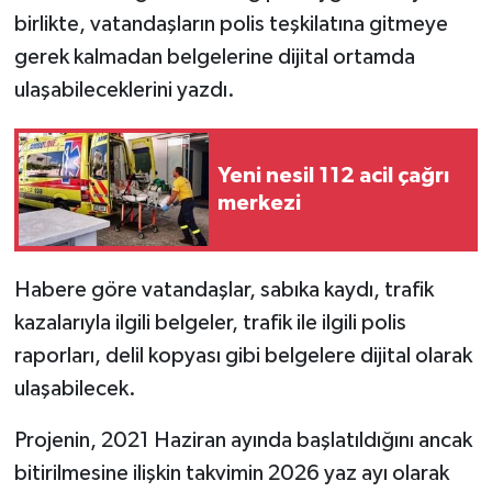
birlikte, vatandaşların polis teşkilatına gitmeye
MAGAZİN
gerek kalmadan belgelerine dijital ortamda
ulaşabileceklerini yazdı.
Nöbetçi Eczaneler
ÖZEL HABER
Yeni nesil 112 acil çağrı
merkezi
SAĞLIK
SİYASET
Habere göre vatandaşlar,
sabıka kaydı, trafik
kazalarıyla ilgili belgeler, trafik ile ilgili polis
SPOR
raporları, delil kopyası gibi belgelere dijital olarak
ulaşabilecek.
TATLISU
Projenin, 2021 Haziran ayında başlatıldığını ancak
TEKNOLOJİ
bitirilmesine ilişkin takvimin 2026 yaz ayı olarak