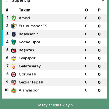
Süper Lig
#
Takım
O
P
1
Amed
0
0
2
Erzurumspor FK
0
0
3
Başakşehir
0
0
4
Kocaelispor
0
0
5
Beşiktaş
0
0
6
Eyüpspor
0
0
7
Galatasaray
0
0
8
Çorum FK
0
0
9
Gaziantep FK
0
0
10
Alanyaspor
0
0
Detaylar için tıklayın