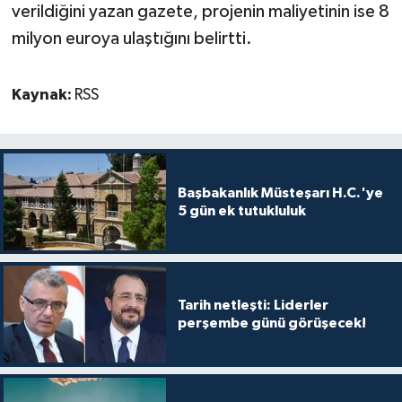
TİCARET
verildiğini yazan gazete, projenin maliyetinin ise 8
milyon euroya ulaştığını belirtti.
YAŞAM
Kaynak:
RSS
Başbakanlık Müsteşarı H.C.'ye
5 gün ek tutukluluk
Tarih netleşti: Liderler
perşembe günü görüşecek!