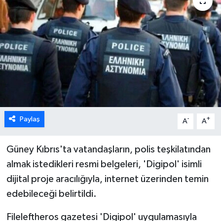
ESENTEPE
GAZİMAĞUSA
GİRNE
GÜNDEM
GÜNEY KIBRIS
Paylaş
-
+
A
A
İÇ HABERLER
Güney Kıbrıs'ta vatandaşların, polis teşkilatından
almak istedikleri resmi belgeleri, 'Digipol' isimli
KÜLTÜR SANAT
dijital proje aracılığıyla, internet üzerinden temin
edebileceği belirtildi.
LAPTA
Fileleftheros gazetesi 'Digipol' uygulamasıyla
LEFKOŞA