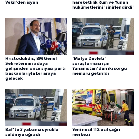
Vekil'den isyan
hareketlilik Rum ve Yunan
hükümetlerini 'sinirlendirdi'
Hristodulidis, BM Genel
'Mafya Devleti'
Sekreterinin adaya
soruşturması için
gelişinden önce siyasi parti
Yunanistan'dan iki sorgu
başkanlarıyla bir araya
memuru getirildi
gelecek
Baf'ta 3 yabancı uyruklu
Yeni nesil 112 acil çağrı
saldırıya uğradı
merkezi