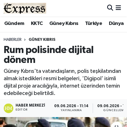
ALAYKÖY
Hava Durumu
Gündem
KKTC
Güney Kıbrıs
Türkiye
Dünya
ALSANCAK
Trafik Durumu
HABERLER
GÜNEY KIBRIS
Rum polisinde dijital
BİLİM
Süper Lig Puan Durumu ve Fikstür
dönem
ÇATALKÖY
Tüm Manşetler
Güney Kıbrıs'ta vatandaşların, polis teşkilatından
almak istedikleri resmi belgeleri, 'Digipol' isimli
DÜNYA
Son Dakika Haberleri
dijital proje aracılığıyla, internet üzerinden temin
edebileceği belirtildi.
EĞİTİM
Haber Arşivi
HABER MERKEZI
09.06.2026 - 11:14
09.06.2026 - 11
EKONOMİ
EDITÖR
YAYINLANMA
GÜNCELLEME
ENGLISH