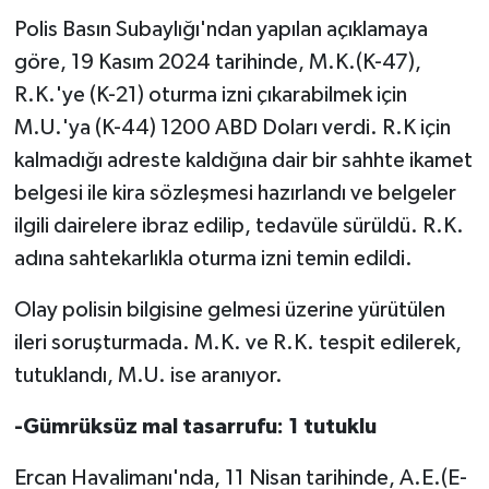
Polis Basın Subaylığı'ndan yapılan açıklamaya
MAGAZİN
göre, 19 Kasım 2024 tarihinde, M.K.(K-47),
R.K.'ye (K-21) oturma izni çıkarabilmek için
Nöbetçi Eczaneler
M.U.'ya (K-44) 1200 ABD Doları verdi. R.K için
kalmadığı adreste kaldığına dair bir sahhte ikamet
ÖZEL HABER
belgesi ile kira sözleşmesi hazırlandı ve belgeler
SAĞLIK
ilgili dairelere ibraz edilip, tedavüle sürüldü. R.K.
adına sahtekarlıkla oturma izni temin edildi.
SİYASET
Olay polisin bilgisine gelmesi üzerine yürütülen
SPOR
ileri soruşturmada. M.K. ve R.K. tespit edilerek,
tutuklandı, M.U. ise aranıyor.
TATLISU
-Gümrüksüz mal tasarrufu: 1 tutuklu
TEKNOLOJİ
Ercan Havalimanı'nda, 11 Nisan tarihinde, A.E.(E-