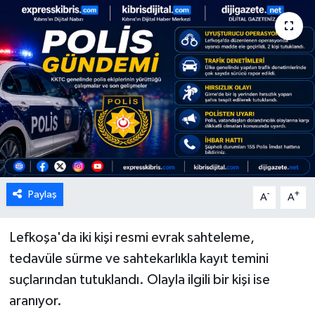
ESENTEPE
GAZİMAĞUSA
GİRNE
GÜNDEM
GÜNEY KIBRIS
Paylaş
-
+
A
A
İÇ HABERLER
Lefkoşa'da iki kişi resmi evrak sahteleme,
KÜLTÜR SANAT
tedavüle sürme ve sahtekarlıkla kayıt temini
LAPTA
suçlarından tutuklandı. Olayla ilgili bir kişi ise
aranıyor.
LEFKOŞA