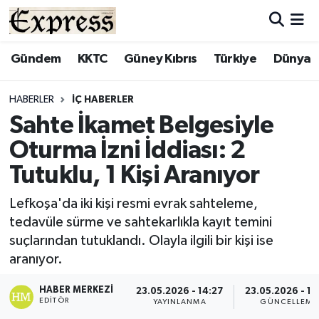
ALAYKÖY
Hava Durumu
Gündem
KKTC
Güney Kıbrıs
Türkiye
Dünya
ALSANCAK
Trafik Durumu
HABERLER
İÇ HABERLER
Sahte İkamet Belgesiyle
BİLİM
Süper Lig Puan Durumu ve Fikstür
Oturma İzni İddiası: 2
ÇATALKÖY
Tüm Manşetler
Tutuklu, 1 Kişi Aranıyor
DÜNYA
Son Dakika Haberleri
Lefkoşa'da iki kişi resmi evrak sahteleme,
tedavüle sürme ve sahtekarlıkla kayıt temini
EĞİTİM
Haber Arşivi
suçlarından tutuklandı. Olayla ilgili bir kişi ise
aranıyor.
EKONOMİ
HABER MERKEZI
23.05.2026 - 14:27
23.05.2026 - 14
EDITÖR
YAYINLANMA
GÜNCELLEME
ENGLISH