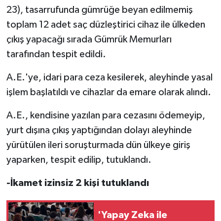
TİCARET
23), tasarrufunda gümrüğe beyan edilmemiş
toplam 12 adet saç düzleştirici cihaz ile ülkeden
YAŞAM
çıkış yapacağı sırada Gümrük Memurları
tarafından tespit edildi.
A.E.'ye, idari para ceza kesilerek, aleyhinde yasal
işlem başlatıldı ve cihazlar da emare olarak alındı.
A.E., kendisine yazılan para cezasını ödemeyip,
yurt dışına çıkış yaptığından dolayı aleyhinde
yürütülen ileri soruşturmada dün ülkeye giriş
yaparken, tespit edilip, tutuklandı.
-İkamet izinsiz 2 kişi tutuklandı
'Yapay Zeka ile