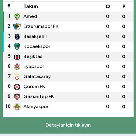
#
Takım
O
P
1
Amed
0
0
2
Erzurumspor FK
0
0
3
Başakşehir
0
0
4
Kocaelispor
0
0
5
Beşiktaş
0
0
6
Eyüpspor
0
0
7
Galatasaray
0
0
8
Çorum FK
0
0
9
Gaziantep FK
0
0
10
Alanyaspor
0
0
Detaylar için tıklayın