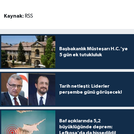
Kaynak:
RSS
Başbakanlık Müsteşarı H.C.'ye
5 gün ek tutukluluk
Tarih netleşti: Liderler
perşembe günü görüşecek!
Baf açıklarında 5,2
büyüklüğünde deprem:
Lefkoşa'da da hissedildi!