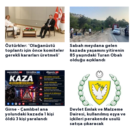
Öztürkler: 'Olağanüstü
Sabah meydana gelen
toplantı için önce komiteler
kazada yaşamını yitirenin
gerekli kararları üretmeli'
85 yaşındaki Turan Obalı
olduğu açıklandı
Girne - Çamlıbel ana
Devlet Emlak ve Malzeme
yolundaki kazada 1 kişi
Dairesi, kullanılmış eşya ve
öldü 3 kişi yaralandı
içkileri perakende usulü
satışa çıkaracak