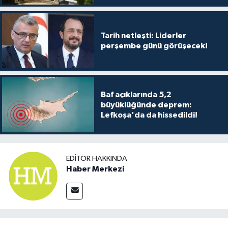
Tarih netleşti: Liderler
perşembe günü görüşecek!
Baf açıklarında 5,2
büyüklüğünde deprem:
Lefkoşa'da da hissedildi!
EDITÖR HAKKINDA
Haber Merkezi