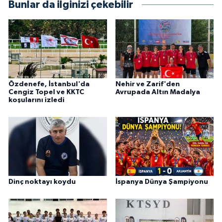
Bunlar da ilginizi çekebilir
Özdenefe, İstanbul'da
Nehir ve Zarif'den
Cengiz Topel ve KKTC
Avrupada Altın Madalya
koşularını izledi
Dinç noktayı koydu
İspanya Dünya Şampiyonu