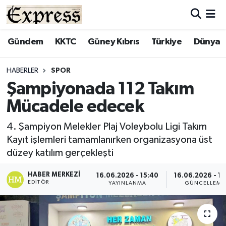
ALAYKÖY
Hava Durumu
Gündem
KKTC
Güney Kıbrıs
Türkiye
Dünya
ALSANCAK
Trafik Durumu
HABERLER
SPOR
Şampiyonada 112 Takım
BİLİM
Süper Lig Puan Durumu ve Fikstür
Mücadele edecek
ÇATALKÖY
Tüm Manşetler
4. Şampiyon Melekler Plaj Voleybolu Ligi Takım
Kayıt işlemleri tamamlanırken organizasyona üst
DÜNYA
Son Dakika Haberleri
düzey katılım gerçekleşti
EĞİTİM
Haber Arşivi
HABER MERKEZI
16.06.2026 - 15:40
16.06.2026 - 15
EDITÖR
YAYINLANMA
GÜNCELLEME
EKONOMİ
ENGLISH