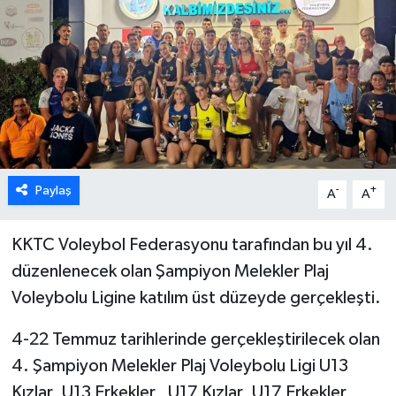
ESENTEPE
GAZİMAĞUSA
GİRNE
GÜNDEM
Paylaş
-
+
A
A
GÜNEY KIBRIS
KKTC Voleybol Federasyonu tarafından bu yıl 4.
İÇ HABERLER
düzenlenecek olan Şampiyon Melekler Plaj
Voleybolu Ligine katılım üst düzeyde gerçekleşti.
KÜLTÜR SANAT
4-22 Temmuz tarihlerinde gerçekleştirilecek olan
LAPTA
4. Şampiyon Melekler Plaj Voleybolu Ligi U13
Kızlar ,U13 Erkekler , U17 Kızlar ,U17 Erkekler
LEFKOŞA