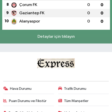
8
Çorum FK
0
0
9
Gaziantep FK
0
0
10
Alanyaspor
0
0
Detaylar için tıklayın
Hava Durumu
Trafik Durumu
Puan Durumu ve Fikstür
Tüm Manşetler