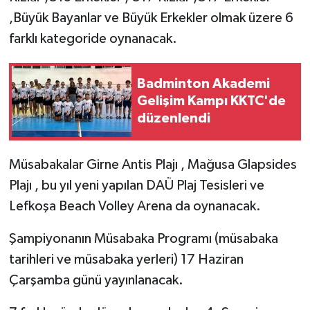
,Büyük Bayanlar ve Büyük Erkekler olmak üzere 6
MAGAZİN
farklı kategoride oynanacak.
Nöbetçi Eczaneler
Badminton Akademi
Gelişim Kampı KKTC'de
ÖZEL HABER
düzenlendi
SAĞLIK
Müsabakalar Girne Antis Plajı , Mağusa Glapsides
SİYASET
Plajı , bu yıl yeni yapılan DAÜ Plaj Tesisleri ve
Lefkoşa Beach Volley Arena da oynanacak.
SPOR
Şampiyonanın Müsabaka Programı (müsabaka
TATLISU
tarihleri ve müsabaka yerleri) 17 Haziran
Çarşamba günü yayınlanacak.
TEKNOLOJİ