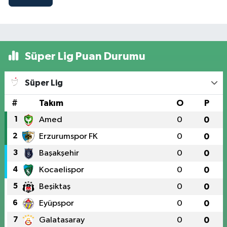
Süper Lig Puan Durumu
Süper Lig
#
Takım
O
P
1
Amed
0
0
2
Erzurumspor FK
0
0
3
Başakşehir
0
0
4
Kocaelispor
0
0
5
Beşiktaş
0
0
6
Eyüpspor
0
0
7
Galatasaray
0
0