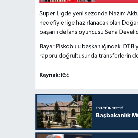
Süper Ligde yeni sezonda Nazım Aktu
MAGAZİN
hedefiyle lige hazırlanacak olan Doğan
Nöbetçi Eczaneler
başarılı defans oyuncusu Sena Develio
ÖZEL HABER
Bayar Piskobulu başkanlığındaki DTB 
raporu doğrultusunda transferlerin d
SAĞLIK
Kaynak:
RSS
SİYASET
SPOR
TATLISU
EDITÖRÜN SEÇTIĞI
Başbakanlık Mü
TEKNOLOJİ