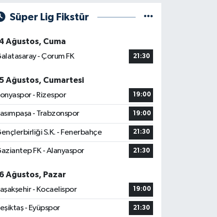
Süper Lig Fikstür
4 Ağustos, Cuma
alatasaray - Çorum FK
21:30
5 Ağustos, Cumartesi
onyaspor - Rizespor
19:00
asımpaşa - Trabzonspor
19:00
ençlerbirliği S.K. - Fenerbahçe
21:30
aziantep FK - Alanyaspor
21:30
6 Ağustos, Pazar
aşakşehir - Kocaelispor
19:00
eşiktaş - Eyüpspor
21:30