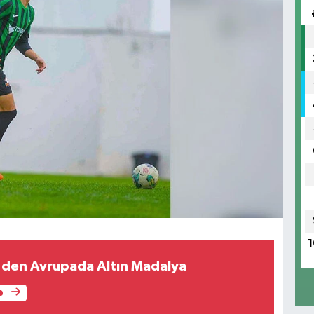
1
f'den Avrupada Altın Madalya
e