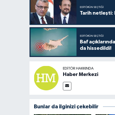
TİCARET
EDITÖRÜN SEÇTIĞI
Tarih netleşti
YAŞAM
EDITÖRÜN SEÇTIĞI
Baf açıkların
da hissedildi!
EDITÖR HAKKINDA
Haber Merkezi
Bunlar da ilginizi çekebilir