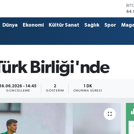
BIT
64.
DO
47,
Dünya
Ekonomi
Kültür Sanat
Sağlık
Spor
Maga
EU
55,
STE
64,
GRA
666
ürk Birliği'nde
BİS
13.
16.06.2026 - 14:45
2
1 DK
GÜNCELLEME
GÖSTERIM
OKUNMA SÜRESI