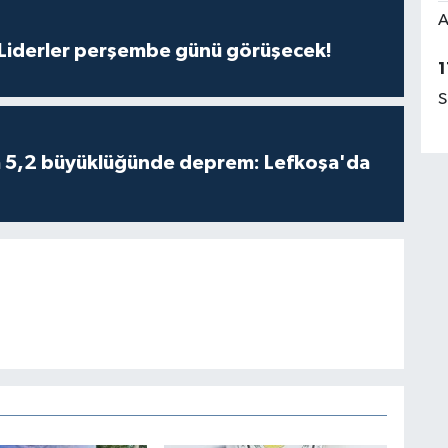
A
: Liderler perşembe günü görüşecek!
1
S
da 5,2 büyüklüğünde deprem: Lefkoşa'da