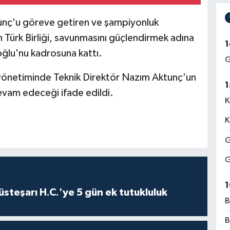
nç'u göreve getiren ve şampiyonluk
 Türk Birliği, savunmasını güçlendirmek adına
1
ğlu'nu kadrosuna kattı.
G
yönetiminde Teknik Direktör Nazım Aktunç'un
1
evam edeceği ifade edildi.
K
K
G
G
1
steşarı H.C.'ye 5 gün ek tutukluluk
B
B