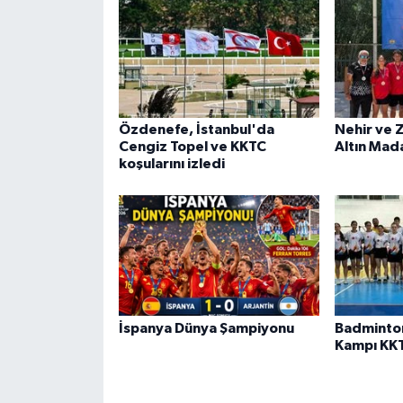
Özdenefe, İstanbul'da
Nehir ve 
Cengiz Topel ve KKTC
Altın Mad
koşularını izledi
İspanya Dünya Şampiyonu
Badminto
Kampı KK