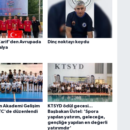
Zarif'den Avrupada
Dinç noktayı koydu
alya
n Akademi Gelişim
KTSYD ödül gecesi...
TC'de düzenlendi
Başbakan Üstel: 'Spora
yapılan yatırım, geleceğe,
gençliğe yapılan en değerli
yatırımdır'