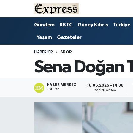
ALAYKÖY
Hava Durumu
Gündem
KKTC
Güney Kıbrıs
Türkiye
Yaşam
Gazeteler
ALSANCAK
Trafik Durumu
BİLİM
Süper Lig Puan Durumu ve Fikstür
HABERLER
SPOR
Sena Doğan T
ÇATALKÖY
Tüm Manşetler
DÜNYA
Son Dakika Haberleri
HABER MERKEZI
16.06.2026 - 14:38
EDITÖR
YAYINLANMA
EĞİTİM
Haber Arşivi
EKONOMİ
ENGLISH