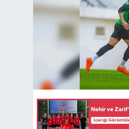
ESENTEPE
GAZİMAĞUSA
GİRNE
GÜNDEM
GÜNEY KIBRIS
İÇ HABERLER
KÜLTÜR SANAT
Nehir ve Zari
LAPTA
İçeriği Görüntül
LEFKOŞA