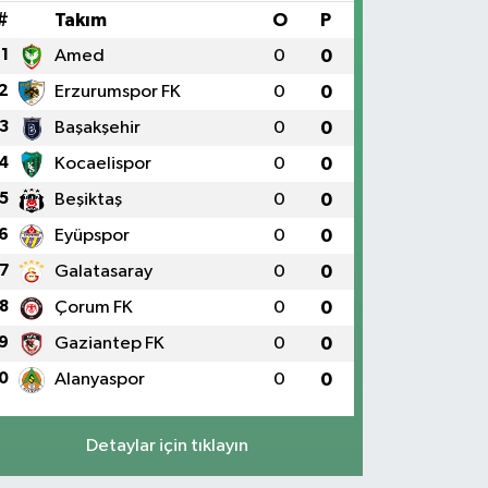
#
Takım
O
P
1
Amed
0
0
2
Erzurumspor FK
0
0
3
Başakşehir
0
0
4
Kocaelispor
0
0
5
Beşiktaş
0
0
6
Eyüpspor
0
0
7
Galatasaray
0
0
8
Çorum FK
0
0
9
Gaziantep FK
0
0
0
Alanyaspor
0
0
Detaylar için tıklayın