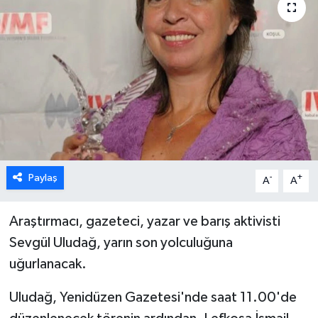
ESENTEPE
GAZİMAĞUSA
GİRNE
GÜNDEM
GÜNEY KIBRIS
Paylaş
-
+
A
A
İÇ HABERLER
Araştırmacı, gazeteci, yazar ve barış aktivisti
Sevgül Uludağ, yarın son yolculuğuna
KÜLTÜR SANAT
uğurlanacak.
LAPTA
Uludağ, Yenidüzen Gazetesi'nde saat 11.00'de
LEFKOŞA