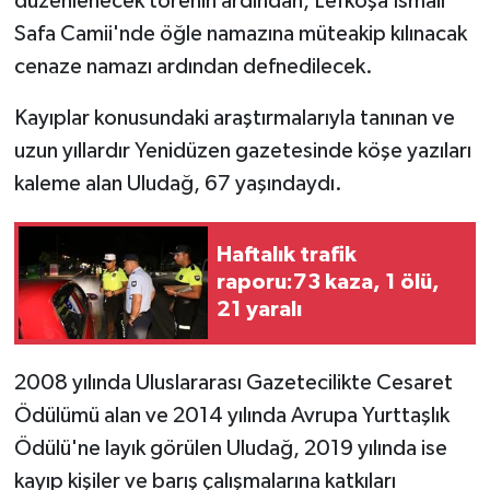
düzenlenecek törenin ardından, Lefkoşa İsmail
Safa Camii'nde öğle namazına müteakip kılınacak
MAGAZİN
cenaze namazı ardından defnedilecek.
Nöbetçi Eczaneler
Kayıplar konusundaki araştırmalarıyla tanınan ve
uzun yıllardır Yenidüzen gazetesinde köşe yazıları
ÖZEL HABER
kaleme alan Uludağ, 67 yaşındaydı.
SAĞLIK
Haftalık trafik
SİYASET
raporu:73 kaza, 1 ölü,
21 yaralı
SPOR
2008 yılında Uluslararası Gazetecilikte Cesaret
TATLISU
Ödülümü alan ve 2014 yılında Avrupa Yurttaşlık
TEKNOLOJİ
Ödülü'ne layık görülen Uludağ, 2019 yılında ise
kayıp kişiler ve barış çalışmalarına katkıları