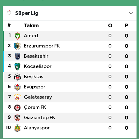
Süper Lig
#
Takım
O
P
1
Amed
0
0
2
Erzurumspor FK
0
0
3
Başakşehir
0
0
4
Kocaelispor
0
0
5
Beşiktaş
0
0
6
Eyüpspor
0
0
7
Galatasaray
0
0
8
Çorum FK
0
0
9
Gaziantep FK
0
0
10
Alanyaspor
0
0