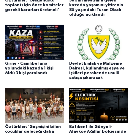
Öztürkler: 'Olağanüstü
Sabah meydana gelen
toplantı için önce komiteler
kazada yaşamını yitirenin
gerekli kararları üretmeli'
85 yaşındaki Turan Obalı
olduğu açıklandı
Girne - Çamlıbel ana
Devlet Emlak ve Malzeme
yolundaki kazada 1 kişi
Dairesi, kullanılmış eşya ve
öldü 3 kişi yaralandı
içkileri perakende usulü
satışa çıkaracak
Öztürkler: 'Geçmişini bilen
Batıkent ile Gönyeli-
çocuklar geleceği daha
Alayköy Ağıllar bölgesinde