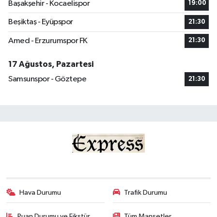
Başakşehir - Kocaelispor
19:00
Beşiktaş - Eyüpspor
21:30
Amed - Erzurumspor FK
21:30
17 Ağustos, Pazartesi
Samsunspor - Göztepe
21:30
Hava Durumu
Trafik Durumu
Puan Durumu ve Fikstür
Tüm Manşetler