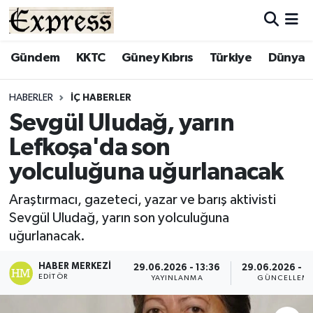
ALAYKÖY
Hava Durumu
Gündem
KKTC
Güney Kıbrıs
Türkiye
Dünya
ALSANCAK
Trafik Durumu
HABERLER
İÇ HABERLER
Sevgül Uludağ, yarın
BİLİM
Süper Lig Puan Durumu ve Fikstür
Lefkoşa'da son
ÇATALKÖY
Tüm Manşetler
yolculuğuna uğurlanacak
DÜNYA
Son Dakika Haberleri
Araştırmacı, gazeteci, yazar ve barış aktivisti
Sevgül Uludağ, yarın son yolculuğuna
EĞİTİM
Haber Arşivi
uğurlanacak.
EKONOMİ
HABER MERKEZI
29.06.2026 - 13:36
29.06.2026 - 1
EDITÖR
YAYINLANMA
GÜNCELLEM
ENGLISH