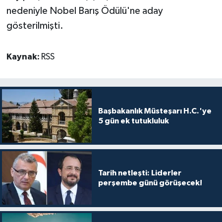
TİCARET
nedeniyle Nobel Barış Ödülü'ne aday
gösterilmişti.
YAŞAM
Kaynak:
RSS
Başbakanlık Müsteşarı H.C.'ye
5 gün ek tutukluluk
Tarih netleşti: Liderler
perşembe günü görüşecek!