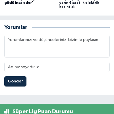
güçlü inşa eder'
yarın 6 saatlik elektrik
kesintisi:
Yorumlar
Gönder
Süper Lig Puan Durumu