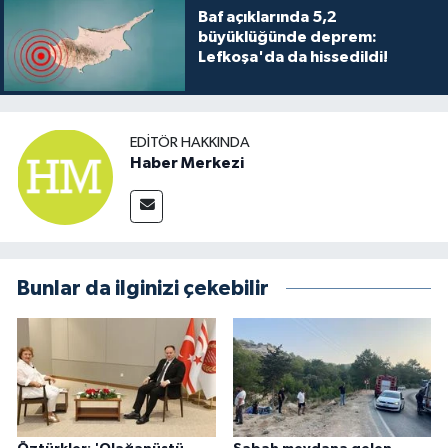
Baf açıklarında 5,2
büyüklüğünde deprem:
Lefkoşa'da da hissedildi!
EDITÖR HAKKINDA
Haber Merkezi
Bunlar da ilginizi çekebilir