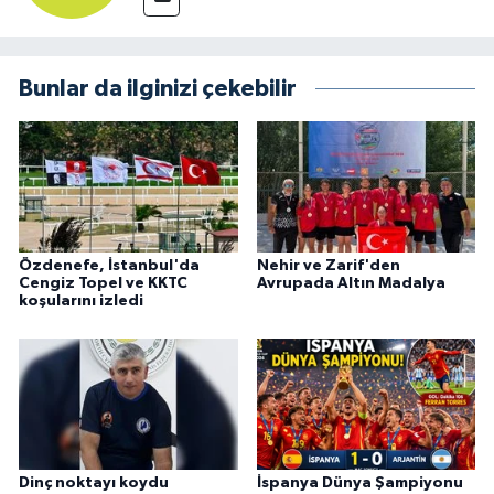
Bunlar da ilginizi çekebilir
Özdenefe, İstanbul'da
Nehir ve Zarif'den
Cengiz Topel ve KKTC
Avrupada Altın Madalya
koşularını izledi
Dinç noktayı koydu
İspanya Dünya Şampiyonu