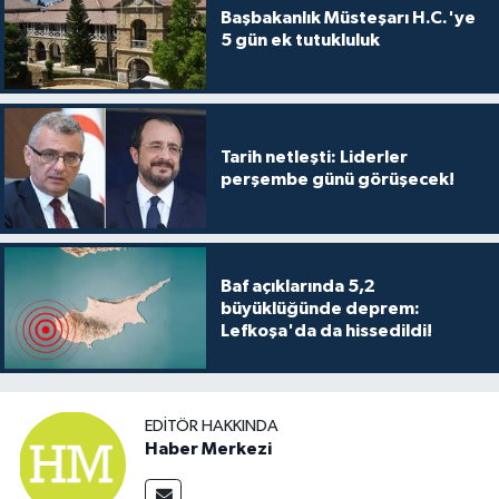
Başbakanlık Müsteşarı H.C.'ye
5 gün ek tutukluluk
Tarih netleşti: Liderler
perşembe günü görüşecek!
Baf açıklarında 5,2
büyüklüğünde deprem:
Lefkoşa'da da hissedildi!
EDITÖR HAKKINDA
Haber Merkezi