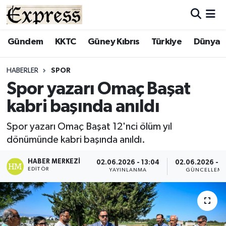
ALAYKÖY
Hava Durumu
Gündem
KKTC
Güney Kıbrıs
Türkiye
Dünya
ALSANCAK
Trafik Durumu
HABERLER
SPOR
Spor yazarı Omaç Başat
BİLİM
Süper Lig Puan Durumu ve Fikstür
kabri başında anıldı
ÇATALKÖY
Tüm Manşetler
Spor yazarı Omaç Başat 12'nci ölüm yıl
dönümünde kabri başında anıldı.
DÜNYA
Son Dakika Haberleri
HABER MERKEZI
02.06.2026 - 13:04
02.06.2026 - 1
EĞİTİM
Haber Arşivi
EDITÖR
YAYINLANMA
GÜNCELLEM
EKONOMİ
ENGLISH