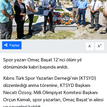
ESENTEPE
GAZİMAĞUSA
GİRNE
GÜNDEM
Paylaş
-
+
A
A
GÜNEY KIBRIS
Spor yazarı Omaç Başat 12'nci ölüm yıl
dönümünde kabri başında anıldı.
İÇ HABERLER
Kıbrıs Türk Spor Yazarları Derneği'nin (KTSYD)
KÜLTÜR SANAT
düzenlediği anma törenine, KTSYD Başkanı
Necati Özsoy, Milli Olimpiyat Komitesi Başkanı
LAPTA
Orçun Kamalı, spor yazarları, Omaç Başat'ın ailesi
LEFKOŞA
ve sevenleri katıldı.