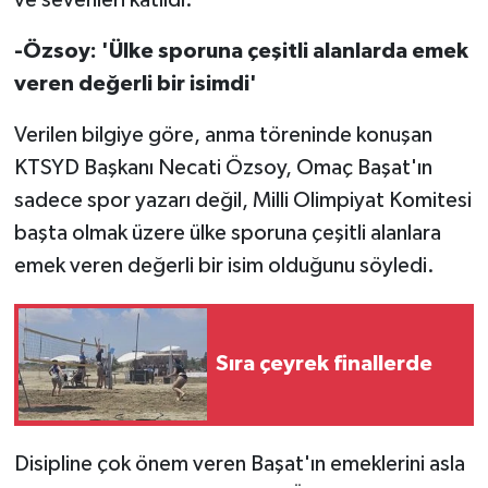
-Özsoy: 'Ülke sporuna çeşitli alanlarda emek
MAGAZİN
veren değerli bir isimdi'
Nöbetçi Eczaneler
Verilen bilgiye göre, anma töreninde konuşan
ÖZEL HABER
KTSYD Başkanı Necati Özsoy, Omaç Başat'ın
sadece spor yazarı değil, Milli Olimpiyat Komitesi
SAĞLIK
başta olmak üzere ülke sporuna çeşitli alanlara
emek veren değerli bir isim olduğunu söyledi.
SİYASET
SPOR
Sıra çeyrek finallerde
TATLISU
TEKNOLOJİ
Disipline çok önem veren Başat'ın emeklerini asla