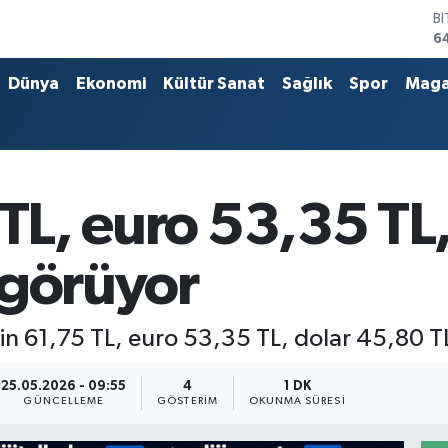
B
6
D
4
Dünya
Ekonomi
Kültür Sanat
Sağlık
Spor
Maga
E
5
S
6
G
6
 TL, euro 53,35 TL
B
1
 görüyor
in 61,75 TL, euro 53,35 TL, dolar 45,80 T
25.05.2026 - 09:55
4
1 DK
GÜNCELLEME
GÖSTERIM
OKUNMA SÜRESI