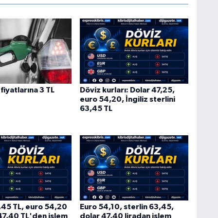
fiyatlarına 3 TL
Döviz kurları: Dolar 47,25,
euro 54,20, İngiliz sterlini
63,45 TL
3,45 TL, euro 54,20
Euro 54,10, sterlin 63,45,
 47,40 TL'den işlem
dolar 47,40 liradan işlem