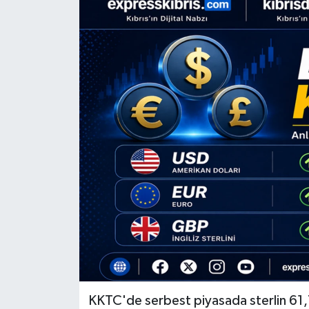
ESENTEPE
GAZİMAĞUSA
GİRNE
GÜNDEM
GÜNEY KIBRIS
İÇ HABERLER
KÜLTÜR SANAT
LAPTA
KKTC'de serbest piyasada sterlin 61
LEFKOŞA