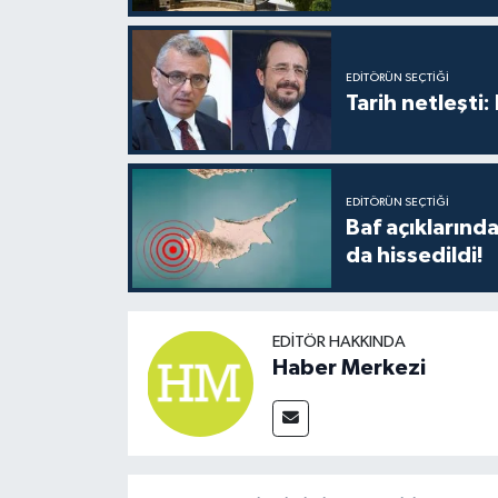
TİCARET
YAŞAM
EDITÖRÜN SEÇTIĞI
Tarih netleşti
EDITÖRÜN SEÇTIĞI
Baf açıkların
da hissedildi!
EDITÖR HAKKINDA
Haber Merkezi