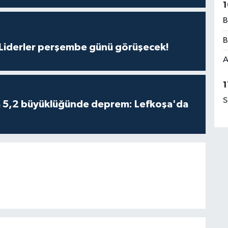
1
B
B
: Liderler perşembe günü görüşecek!
A
1
S
da 5,2 büyüklüğünde deprem: Lefkoşa'da