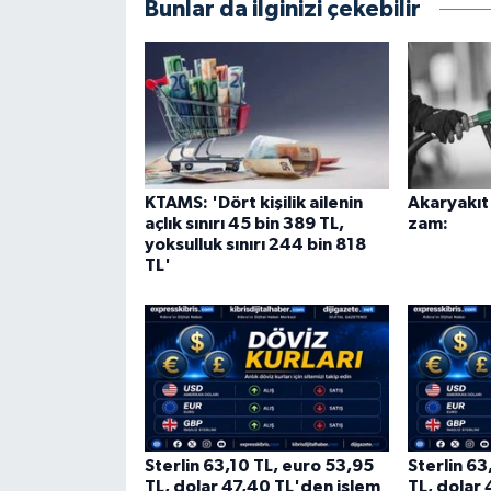
Bunlar da ilginizi çekebilir
KTAMS: 'Dört kişilik ailenin
Akaryakıt 
açlık sınırı 45 bin 389 TL,
zam:
yoksulluk sınırı 244 bin 818
TL'
Sterlin 63,10 TL, euro 53,95
Sterlin 6
TL, dolar 47,40 TL'den işlem
TL, dolar