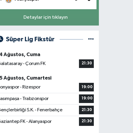
Detaylar için tıklayın
Süper Lig Fikstür
4 Ağustos, Cuma
alatasaray - Çorum FK
21:30
5 Ağustos, Cumartesi
onyaspor - Rizespor
19:00
asımpaşa - Trabzonspor
19:00
ençlerbirliği S.K. - Fenerbahçe
21:30
aziantep FK - Alanyaspor
21:30