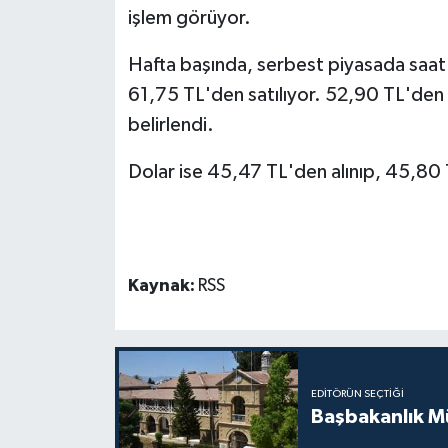
işlem görüyor.
MAGAZİN
Hafta başında, serbest piyasada saat 0
61,75 TL'den satılıyor. 52,90 TL'den a
Nöbetçi Eczaneler
belirlendi.
ÖZEL HABER
Dolar ise 45,47 TL'den alınıp, 45,80 
SAĞLIK
SİYASET
Kaynak:
RSS
SPOR
TATLISU
EDITÖRÜN SEÇTIĞI
TEKNOLOJİ
Başbakanlık Mü