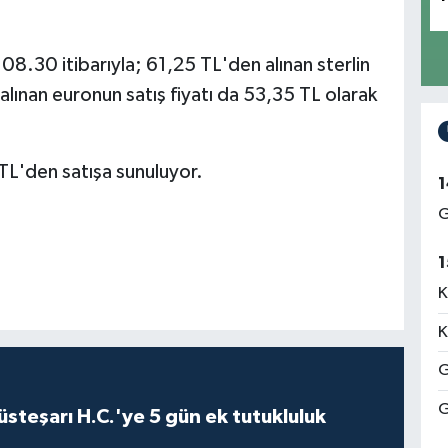
8.30 itibarıyla; 61,25 TL'den alınan sterlin
lınan euronun satış fiyatı da 53,35 TL olarak
TL'den satışa sunuluyor.
1
G
1
K
K
G
G
steşarı H.C.'ye 5 gün ek tutukluluk