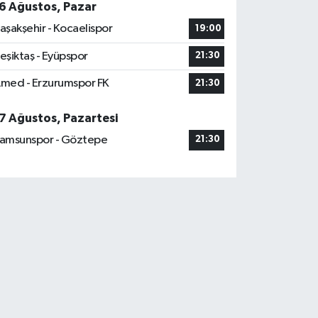
6 Ağustos, Pazar
aşakşehir - Kocaelispor
19:00
eşiktaş - Eyüpspor
21:30
med - Erzurumspor FK
21:30
7 Ağustos, Pazartesi
amsunspor - Göztepe
21:30