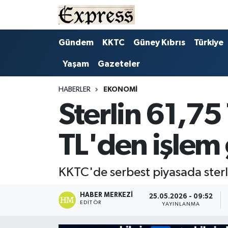
ALAYKÖY
Hava Durumu
Gündem
KKTC
Güney Kıbrıs
Türkiye
Yaşam
Gazeteler
ALSANCAK
Trafik Durumu
BİLİM
Süper Lig Puan Durumu ve Fikstür
HABERLER
EKONOMI
Sterlin 61,75
ÇATALKÖY
Tüm Manşetler
TL'den işlem
DÜNYA
Son Dakika Haberleri
EĞİTİM
Haber Arşivi
KKTC'de serbest piyasada sterl
EKONOMİ
HABER MERKEZI
25.05.2026 - 09:52
EDITÖR
YAYINLANMA
ENGLISH