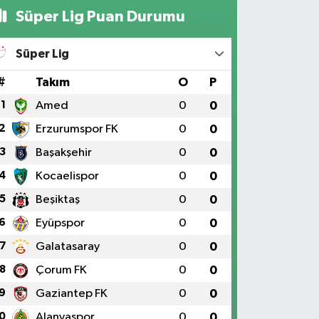
Süper Lig Puan Durumu
Süper Lig
#
Takım
O
P
1
Amed
0
0
2
Erzurumspor FK
0
0
3
Başakşehir
0
0
4
Kocaelispor
0
0
5
Beşiktaş
0
0
6
Eyüpspor
0
0
7
Galatasaray
0
0
8
Çorum FK
0
0
9
Gaziantep FK
0
0
0
Alanyaspor
0
0