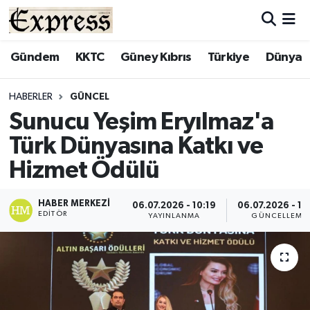
ALAYKÖY
Hava Durumu
Gündem
KKTC
Güney Kıbrıs
Türkiye
Dünya
ALSANCAK
Trafik Durumu
HABERLER
GÜNCEL
Sunucu Yeşim Eryılmaz'a
BİLİM
Süper Lig Puan Durumu ve Fikstür
Türk Dünyasına Katkı ve
ÇATALKÖY
Tüm Manşetler
Hizmet Ödülü
DÜNYA
Son Dakika Haberleri
HABER MERKEZI
06.07.2026 - 10:19
06.07.2026 - 10
EDITÖR
YAYINLANMA
GÜNCELLEME
EĞİTİM
Haber Arşivi
EKONOMİ
ENGLISH