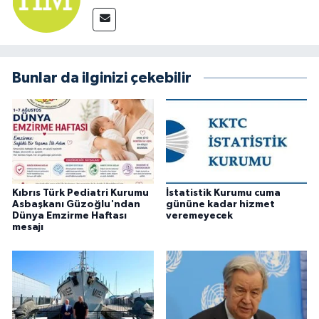
Bunlar da ilginizi çekebilir
Kıbrıs Türk Pediatri Kurumu
İstatistik Kurumu cuma
Asbaşkanı Güzoğlu'ndan
gününe kadar hizmet
Dünya Emzirme Haftası
veremeyecek
mesajı