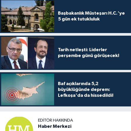
Başbakanlık Müsteşarı H.C.'ye
5 gün ek tutukluluk
Tarih netleşti: Liderler
perşembe günü görüşecek!
Baf açıklarında 5,2
büyüklüğünde deprem:
Lefkoşa'da da hissedildi!
EDITÖR HAKKINDA
Haber Merkezi