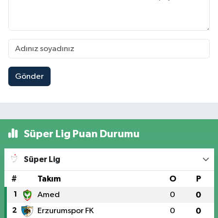
Gönder
Süper Lig Puan Durumu
Süper Lig
#
Takım
O
P
1
Amed
0
0
2
Erzurumspor FK
0
0