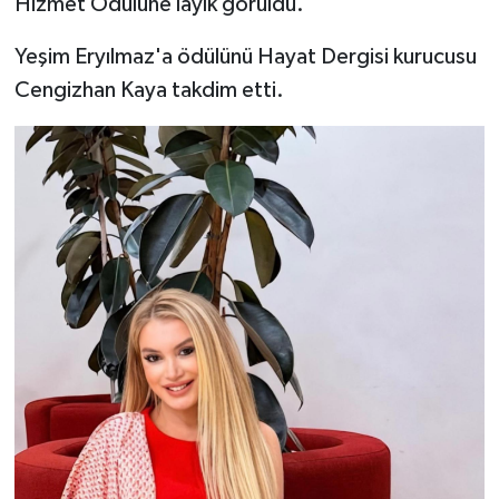
Hizmet Ödülüne layık görüldü.
MAGAZİN
Yeşim Eryılmaz'a ödülünü Hayat Dergisi kurucusu
Cengizhan Kaya takdim etti.
Nöbetçi Eczaneler
ÖZEL HABER
SAĞLIK
SİYASET
SPOR
TATLISU
TEKNOLOJİ