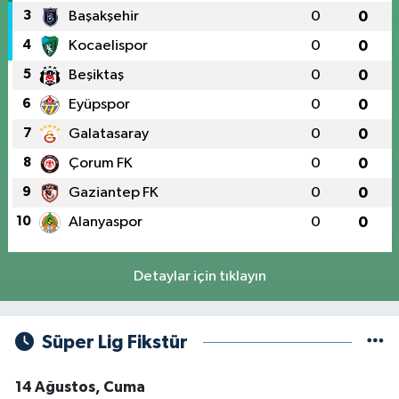
3
Başakşehir
0
0
4
Kocaelispor
0
0
5
Beşiktaş
0
0
6
Eyüpspor
0
0
7
Galatasaray
0
0
8
Çorum FK
0
0
9
Gaziantep FK
0
0
10
Alanyaspor
0
0
Detaylar için tıklayın
Süper Lig Fikstür
14 Ağustos, Cuma