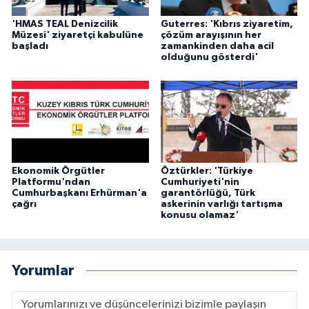
'HMAS TEAL Denizcilik
Guterres: 'Kıbrıs ziyaretim,
Müzesi' ziyaretçi kabulüne
çözüm arayışının her
başladı
zamankinden daha acil
olduğunu gösterdi'
Ekonomik Örgütler
Öztürkler: 'Türkiye
Platformu'ndan
Cumhuriyeti'nin
Cumhurbaşkanı Erhürman'a
garantörlüğü, Türk
çağrı
askerinin varlığı tartışma
konusu olamaz'
Yorumlar