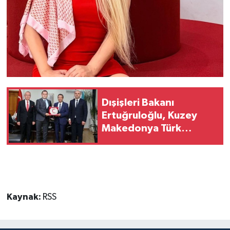
TİCARET
YAŞAM
Dışişleri Bakanı
Ertuğruloğlu, Kuzey
Makedonya Türk
Demokratik Partisi
heyetini kabul etti
Kaynak:
RSS