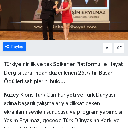
ESENTEPE
GAZİMAĞUSA
GİRNE
Paylaş
-
+
A
A
GÜNDEM
Türkiye'nin ilk ve tek Spikerler Platformu ile Hayat
GÜNEY KIBRIS
Dergisi tarafından düzenlenen 25.Altın Başarı
Ödülleri sahiplerini buldu.
İÇ HABERLER
Kuzey Kıbrıs Türk Cumhuriyeti ve Türk Dünyası
KÜLTÜR SANAT
adına başarılı çalışmalarıyla dikkat çeken
ekranların sevilen sunucusu ve program yapımcısı
LAPTA
Yeşim Eryılmaz, gecede Türk Dünyasına Katkı ve
LEFKOŞA