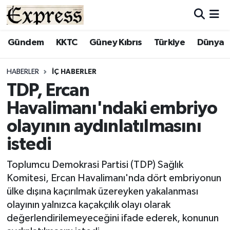
ALAYKÖY
Hava Durumu
Gündem
KKTC
Güney Kıbrıs
Türkiye
Dünya
ALSANCAK
Trafik Durumu
HABERLER
İÇ HABERLER
TDP, Ercan
BİLİM
Süper Lig Puan Durumu ve Fikstür
Havalimanı'ndaki embriyo
ÇATALKÖY
Tüm Manşetler
olayının aydınlatılmasını
istedi
DÜNYA
Son Dakika Haberleri
Toplumcu Demokrasi Partisi (TDP) Sağlık
EĞİTİM
Haber Arşivi
Komitesi, Ercan Havalimanı'nda dört embriyonun
ülke dışına kaçırılmak üzereyken yakalanması
EKONOMİ
olayının yalnızca kaçakçılık olayı olarak
değerlendirilemeyeceğini ifade ederek, konunun
ENGLISH