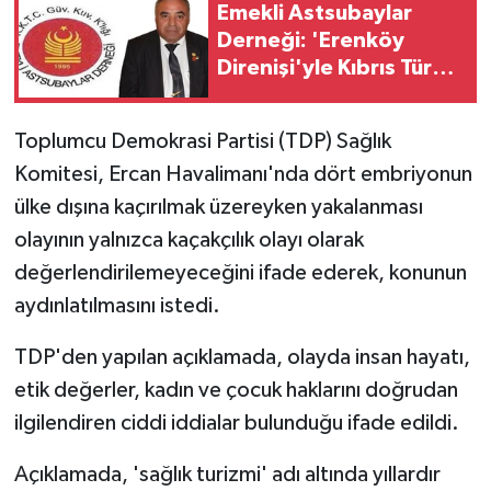
Emekli Astsubaylar
Derneği: 'Erenköy
MAGAZİN
Direnişi'yle Kıbrıs Türk
halkı özgürlüğünden
Nöbetçi Eczaneler
vazgeçmeyeceğini
Toplumcu Demokrasi Partisi (TDP) Sağlık
dünyaya ilan etti'
ÖZEL HABER
Komitesi, Ercan Havalimanı'nda dört embriyonun
ülke dışına kaçırılmak üzereyken yakalanması
SAĞLIK
olayının yalnızca kaçakçılık olayı olarak
değerlendirilemeyeceğini ifade ederek, konunun
SİYASET
aydınlatılmasını istedi.
SPOR
TDP'den yapılan açıklamada, olayda insan hayatı,
TATLISU
etik değerler, kadın ve çocuk haklarını doğrudan
ilgilendiren ciddi iddialar bulunduğu ifade edildi.
TEKNOLOJİ
Açıklamada, 'sağlık turizmi' adı altında yıllardır