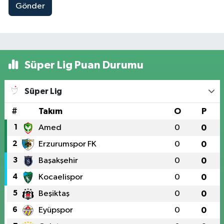
Gönder
Süper Lig Puan Durumu
Süper Lig
#
Takım
O
P
1
Amed
0
0
2
Erzurumspor FK
0
0
3
Başakşehir
0
0
4
Kocaelispor
0
0
5
Beşiktaş
0
0
6
Eyüpspor
0
0