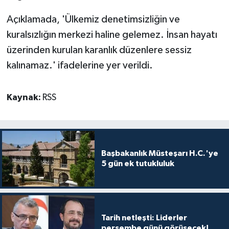
Açıklamada, 'Ülkemiz denetimsizliğin ve
kuralsızlığın merkezi haline gelemez. İnsan hayatı
üzerinden kurulan karanlık düzenlere sessiz
kalınamaz.' ifadelerine yer verildi.
Kaynak:
RSS
Başbakanlık Müsteşarı H.C.'ye
5 gün ek tutukluluk
Tarih netleşti: Liderler
perşembe günü görüşecek!