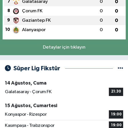
7
Galatasaray
0
0
8
Çorum FK
0
0
9
Gaziantep FK
0
0
10
Alanyaspor
0
0
Detaylar için tıklayın
Süper Lig Fikstür
14 Ağustos, Cuma
Galatasaray - Çorum FK
21:30
15 Ağustos, Cumartesi
Konyaspor - Rizespor
19:00
Kasımpaşa - Trabzonspor
19:00