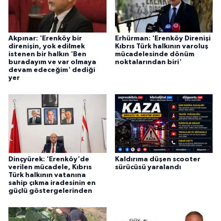
Akpınar: 'Erenköy bir
Erhürman: 'Erenköy Direnişi
direnişin, yok edilmek
Kıbrıs Türk halkının varoluş
istenen bir halkın 'Ben
mücadelesinde dönüm
buradayım ve var olmaya
noktalarından biri'
devam edeceğim' dediği
yer
Dinçyürek: 'Erenköy'de
Kaldırıma düşen scooter
verilen mücadele, Kıbrıs
sürücüsü yaralandı
Türk halkının vatanına
sahip çıkma iradesinin en
güçlü göstergelerinden