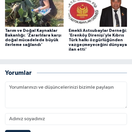
Tarım ve Doğal Kaynaklar
Emekli Astsubaylar Derneği:
Bakanlığı: 'Zararlılara karşı
'Erenköy Direnişi'yle Kıbrıs
doğal mücadelede büyük
Türk halkı özgürlüğünden
ilerleme sağlandı'
vazgeçmeyeceğini dünyaya
ilan etti'
Yorumlar