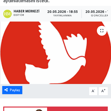
aydınlatılmasını istedi.
ESENTEPE
HABER MERKEZI
20.05.2026 - 18:55
20.05.2026 - 1
EDITÖR
YAYINLANMA
GÜNCELLEM
GAZİMAĞUSA
GİRNE
GÜNDEM
GÜNEY KIBRIS
İÇ HABERLER
KÜLTÜR SANAT
Paylaş
-
+
A
A
LAPTA
LEFKOŞA