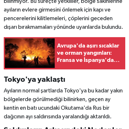
bilinmiyor. Bu süreçte yetkililer, bölge sakinlerine
TİCARET
ayıların evlere girmesini önlemek için kapı ve
YAŞAM
pencerelerini kilitlemeleri, çöplerini geceden
dışarı bırakmamaları yönünde uyarılarda bulundu.
Avrupa'da aşırı sıcaklar
ve orman yangınları:
Fransa ve İspanya'da
on binlerce kişi tahliye
ediliyor
Tokyo'ya yaklaştı
Ayıların normal şartlarda Tokyo'ya bu kadar yakın
bölgelerde görülmediği bilinirken, geçen ay
kentin en batı ucundaki Okutama'da Rus bir
dağcının ayı saldırısında yaralandığı aktarıldı.