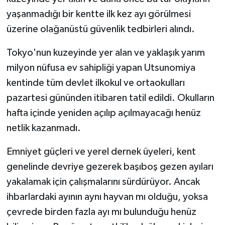
yaşanmadığı bir kentte ilk kez ayı görülmesi
MAGAZİN
üzerine olağanüstü güvenlik tedbirleri alındı.
Nöbetçi Eczaneler
Tokyo'nun kuzeyinde yer alan ve yaklaşık yarım
milyon nüfusa ev sahipliği yapan Utsunomiya
ÖZEL HABER
kentinde tüm devlet ilkokul ve ortaokulları
pazartesi gününden itibaren tatil edildi. Okulların
SAĞLIK
hafta içinde yeniden açılıp açılmayacağı henüz
SİYASET
netlik kazanmadı.
Emniyet güçleri ve yerel dernek üyeleri, kent
SPOR
genelinde devriye gezerek başıboş gezen ayıları
TATLISU
yakalamak için çalışmalarını sürdürüyor. Ancak
ihbarlardaki ayının aynı hayvan mı olduğu, yoksa
TEKNOLOJİ
çevrede birden fazla ayı mı bulunduğu henüz