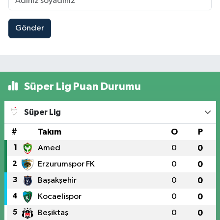
Gönder
Süper Lig Puan Durumu
Süper Lig
#
Takım
O
P
1
Amed
0
0
2
Erzurumspor FK
0
0
3
Başakşehir
0
0
4
Kocaelispor
0
0
5
Beşiktaş
0
0