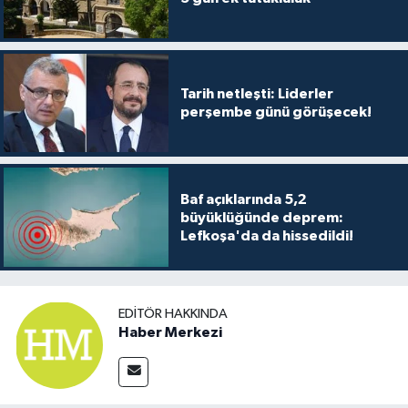
Tarih netleşti: Liderler
perşembe günü görüşecek!
Baf açıklarında 5,2
büyüklüğünde deprem:
Lefkoşa'da da hissedildi!
EDITÖR HAKKINDA
Haber Merkezi