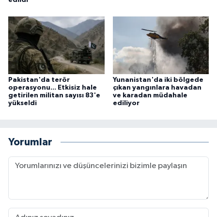
edildi
Pakistan'da terör
Yunanistan'da iki bölgede
operasyonu... Etkisiz hale
çıkan yangınlara havadan
getirilen militan sayısı 83'e
ve karadan müdahale
yükseldi
ediliyor
Yorumlar