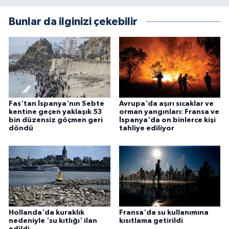
Bunlar da ilginizi çekebilir
Fas'tan İspanya'nın Sebte
Avrupa'da aşırı sıcaklar ve
kentine geçen yaklaşık 53
orman yangınları: Fransa ve
bin düzensiz göçmen geri
İspanya'da on binlerce kişi
döndü
tahliye ediliyor
Hollanda'da kuraklık
Fransa'da su kullanımına
nedeniyle 'su kıtlığı' ilan
kısıtlama getirildi