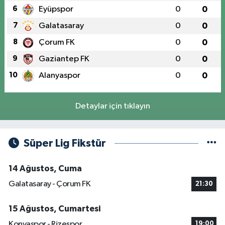
6
Eyüpspor
0
0
7
Galatasaray
0
0
8
Çorum FK
0
0
9
Gaziantep FK
0
0
10
Alanyaspor
0
0
Detaylar için tıklayın
Süper Lig Fikstür
14 Ağustos, Cuma
Galatasaray - Çorum FK
21:30
15 Ağustos, Cumartesi
Konyaspor - Rizespor
19:00