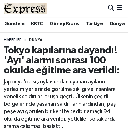
ALAYKÖY
Hava Durumu
Gündem
KKTC
Güney Kıbrıs
Türkiye
Dünya
ALSANCAK
Trafik Durumu
HABERLER
DÜNYA
Tokyo kapılarına dayandı!
BİLİM
Süper Lig Puan Durumu ve Fikstür
'Ayı' alarmı sonrası 100
ÇATALKÖY
Tüm Manşetler
okulda eğitime ara verildi:
DÜNYA
Son Dakika Haberleri
Japonya'da kış uykusundan uyanan ayıların
yerleşim yerlerinde görülme sıklığı ve insanlara
EĞİTİM
Haber Arşivi
yönelik saldırıları artışa geçti. Ülkenin çeşitli
bölgelerinde yaşanan saldırıların ardından, peş
EKONOMİ
peşe ayı görülen bir kentte tedbir amaçlı 94
okulda eğitime ara verildi, yetkililer sokaklarda
ENGLISH
arama çalışması başlattı.