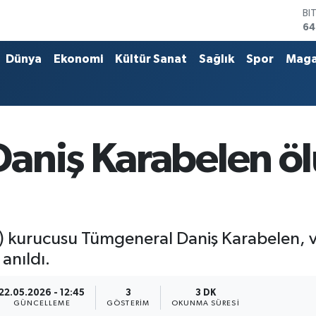
D
47
E
55
Dünya
Ekonomi
Kültür Sanat
Sağlık
Spor
Maga
ST
64
GR
65
Bİ
13
Daniş Karabelen ö
BI
64
) kurucusu Tümgeneral Daniş Karabelen, v
anıldı.
22.05.2026 - 12:45
3
3 DK
GÜNCELLEME
GÖSTERIM
OKUNMA SÜRESI