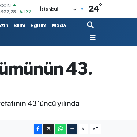
°
OLAR
24
İstanbul
,5894
%0.08
URO
,0398
%-0.02
zin
Bilim
Eğitim
Moda
ERLİN
,1581
%0.16
AM ALTIN
08.83
%4.44
ST100
.703
%11
lümünün 43.
TCOIN
.927,78
%1.32
efatının 43'üncü yılında
-
+
A
A