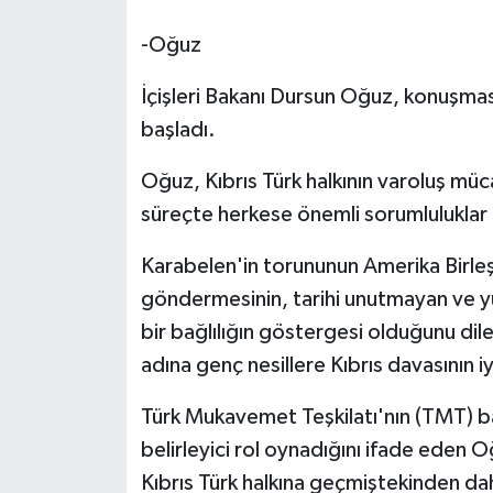
-Oğuz
İçişleri Bakanı Dursun Oğuz, konuşması
başladı.
Oğuz, Kıbrıs Türk halkının varoluş müc
süreçte herkese önemli sorumluluklar 
Karabelen'in torununun Amerika Birle
göndermesinin, tarihi unutmayan ve yüre
bir bağlılığın göstergesi olduğunu di
adına genç nesillere Kıbrıs davasının iy
Türk Mukavemet Teşkilatı'nın (TMT) b
belirleyici rol oynadığını ifade eden O
Kıbrıs Türk halkına geçmiştekinden dah