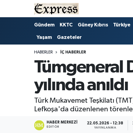
ALAYKÖY
Hava Durumu
Gündem
KKTC
Güney Kıbrıs
Türkiye
Yaşam
Gazeteler
ALSANCAK
Trafik Durumu
BİLİM
Süper Lig Puan Durumu ve Fikstür
HABERLER
İÇ HABERLER
Tümgeneral 
ÇATALKÖY
Tüm Manşetler
yılında anıldı
DÜNYA
Son Dakika Haberleri
EĞİTİM
Haber Arşivi
Türk Mukavemet Teşkilatı (TMT
Lefkoşa'da düzenlenen törenle 
EKONOMİ
HABER MERKEZI
22.05.2026 - 12:38
EDITÖR
ENGLISH
YAYINLANMA