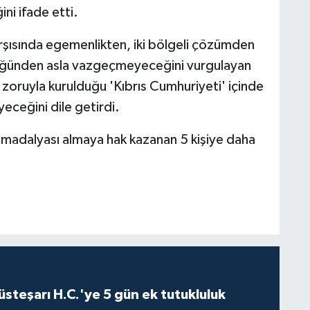
ni ifade etti.
karşısında egemenlikten, iki bölgeli çözümden
rlüğünden asla vazgeçmeyeceğini vurgulayan
ah zoruyla kurulduğu 'Kıbrıs Cumhuriyeti' içinde
eceğini dile getirdi.
 madalyası almaya hak kazanan 5 kişiye daha
steşarı H.C.'ye 5 gün ek tutukluluk