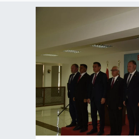
ESENTEPE
GAZİMAĞUSA
GİRNE
GÜNDEM
GÜNEY KIBRIS
İÇ HABERLER
KÜLTÜR SANAT
LAPTA
LEFKOŞA