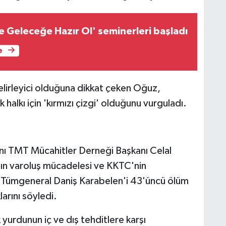
e Geleceğe Hazır Ol' seminerleri başladı
e
lirleyici olduğuna dikkat çeken Oğuz,
 halkı için 'kırmızı çizgi' olduğunu vurguladı.
ı TMT Mücahitler Derneği Başkanı Celal
nın varoluş mücadelesi ve KKTC'nin
 Tümgeneral Daniş Karabelen'i 43'üncü ölüm
arını söyledi.
 yurdunun iç ve dış tehditlere karşı