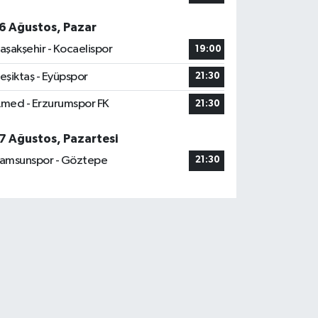
6 Ağustos, Pazar
aşakşehir - Kocaelispor
19:00
eşiktaş - Eyüpspor
21:30
med - Erzurumspor FK
21:30
7 Ağustos, Pazartesi
amsunspor - Göztepe
21:30