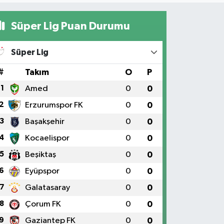
Süper Lig Puan Durumu
Süper Lig
#
Takım
O
P
1
Amed
0
0
2
Erzurumspor FK
0
0
3
Başakşehir
0
0
4
Kocaelispor
0
0
5
Beşiktaş
0
0
6
Eyüpspor
0
0
7
Galatasaray
0
0
8
Çorum FK
0
0
9
Gaziantep FK
0
0