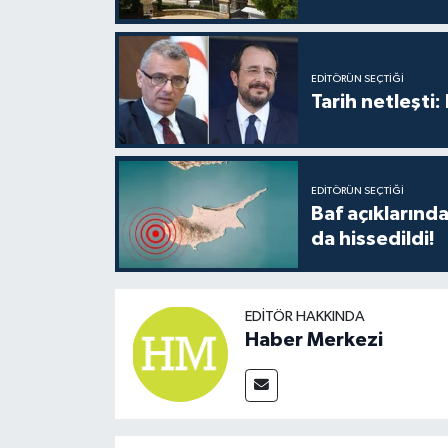
EDITÖRÜN SEÇTIĞI
Tarih netleşti
EDITÖRÜN SEÇTIĞI
Baf açıkların
da hissedildi!
EDITÖR HAKKINDA
Haber Merkezi