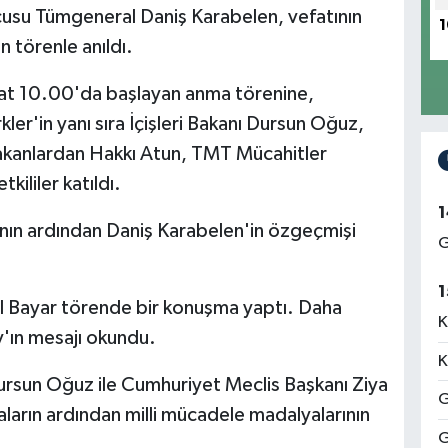
usu Tümgeneral Daniş Karabelen, vefatının
1
 törenle anıldı.
aat 10.00'da başlayan anma törenine,
er'in yanı sıra İçişleri Bakanı Dursun Oğuz,
bakanlardan Hakkı Atun, TMT Mücahitler
kililer katıldı.
1
ı'nın ardından Daniş Karabelen'in özgeçmişi
G
1
l Bayar törende bir konuşma yaptı. Daha
K
y'ın mesajı okundu.
K
ursun Oğuz ile Cumhuriyet Meclis Başkanı Ziya
G
arın ardından milli mücadele madalyalarının
G