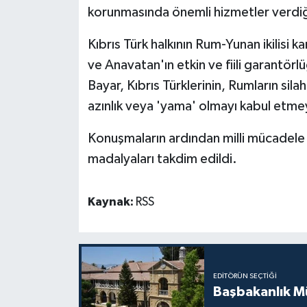
korunmasında önemli hizmetler verdiği
Kıbrıs Türk halkının Rum-Yunan ikilisi 
ve Anavatan'ın etkin ve fiili garantö
Bayar, Kıbrıs Türklerinin, Rumların sil
azınlık veya 'yama' olmayı kabul etmey
Konuşmaların ardından milli mücadele
madalyaları takdim edildi.
Kaynak:
RSS
EDITÖRÜN SEÇTIĞI
Başbakanlık Mü