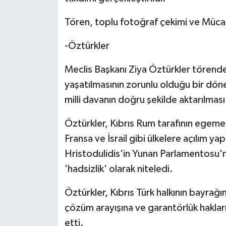
TİCARET
Tören, toplu fotoğraf çekimi ve Mücah
YAŞAM
-Öztürkler
Meclis Başkanı Ziya Öztürkler tören
yaşatılmasının zorunlu olduğu bir döne
milli davanın doğru şekilde aktarılması
Öztürkler, Kıbrıs Rum tarafının egemen
Fransa ve İsrail gibi ülkelere açılım 
Hristodulidis'in Yunan Parlamentosu'nd
'hadsizlik' olarak niteledi.
Öztürkler, Kıbrıs Türk halkının bayrağı
çözüm arayışına ve garantörlük hakla
etti.