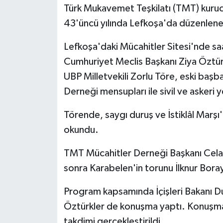
Türk Mukavemet Teşkilatı (TMT) kuruc
43'üncü yılında Lefkoşa'da düzenlenen
MAGAZİN
Lefkoşa'daki Mücahitler Sitesi'nde s
Nöbetçi Eczaneler
Cumhuriyet Meclis Başkanı Ziya Öztürkl
ÖZEL HABER
UBP Milletvekili Zorlu Töre, eski baş
Derneği mensupları ile sivil ve askeri yet
SAĞLIK
Törende, saygı duruş ve İstiklâl Marş
SİYASET
okundu.
SPOR
TMT Mücahitler Derneği Başkanı Cela
sonra Karabelen'in torunu İlknur Bora
TATLISU
Program kapsamında İçişleri Bakanı D
TEKNOLOJİ
Öztürkler de konuşma yaptı. Konuşmal
takdimi gerçekleştirildi.