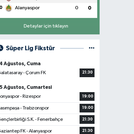
0
Alanyaspor
0
0
Detaylar için tıklayın
Süper Lig Fikstür
4 Ağustos, Cuma
alatasaray - Çorum FK
21:30
5 Ağustos, Cumartesi
onyaspor - Rizespor
19:00
asımpaşa - Trabzonspor
19:00
ençlerbirliği S.K. - Fenerbahçe
21:30
aziantep FK - Alanyaspor
21:30