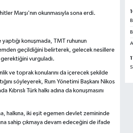
1
itler Marşı'nın okunmasıyla sona erdi.
B
B
de yaptığı konuşmada, TMT ruhunun
A
mden geçildiğini belirterek, gelecek nesillere
1
 gerektiğini vurguladı.
S
lik ve toprak konularını da içerecek şekilde
yaptığını söyleyerek, Rum Yönetimi Başkanı Nikos
a Kıbrıslı Türk halkı adına da konuşmasını
na, halkına, iki eşit egemen devlet zemininde
rına sahip çıkmaya devam edeceğini de ifade