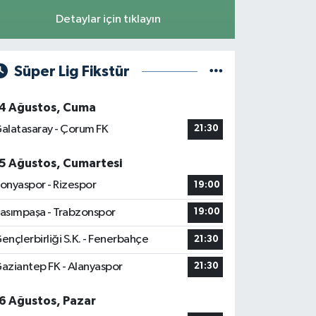
Detaylar için tıklayın
Süper Lig Fikstür
4 Ağustos, Cuma
alatasaray - Çorum FK
21:30
5 Ağustos, Cumartesi
onyaspor - Rizespor
19:00
asımpaşa - Trabzonspor
19:00
ençlerbirliği S.K. - Fenerbahçe
21:30
aziantep FK - Alanyaspor
21:30
6 Ağustos, Pazar