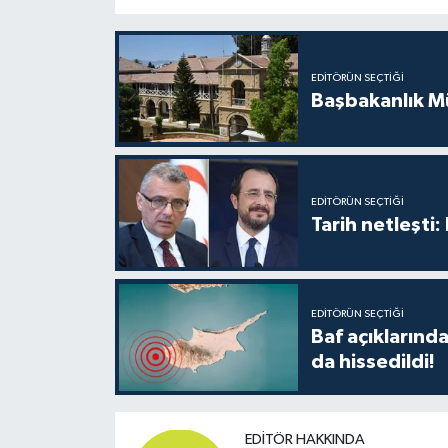
TİCARET
YAŞAM
EDITÖRÜN SEÇTIĞI
Başbakanlık Mü
EDITÖRÜN SEÇTIĞI
Tarih netleşti
EDITÖRÜN SEÇTIĞI
Baf açıkların
da hissedildi!
EDITÖR HAKKINDA