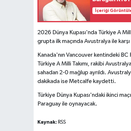
İçeriği Görüntül
MAGAZİN
Nöbetçi Eczaneler
2026 Dünya Kupası'nda Türkiye A Milli T
grupta ilk maçında Avustralya ile karşı
ÖZEL HABER
Kanada'nın Vancouver kentindeki BC
SAĞLIK
Türkiye A Milli Takımı, rakibi Avustral
sahadan 2-0 mağlup ayrıldı. Avustralya
SİYASET
dakikada ise Metcalfe kaydetti.
SPOR
Türkiye Dünya Kupası'ndaki ikinci ma
TATLISU
Paraguay ile oynayacak.
TEKNOLOJİ
Kaynak:
RSS