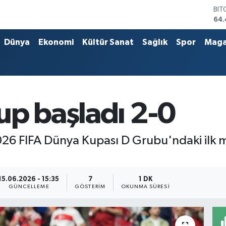
BIT
64.
DO
47,
Dünya
Ekonomi
Kültür Sanat
Sağlık
Spor
Maga
EU
55,
STE
64
GRA
651
up başladı 2-0
BİS
13.
 2026 FIFA Dünya Kupası D Grubu'ndaki ilk
15.06.2026 - 15:35
7
1 DK
GÜNCELLEME
GÖSTERIM
OKUNMA SÜRESI