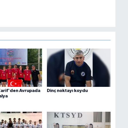
Zarif'den Avrupada
Dinç noktayı koydu
alya