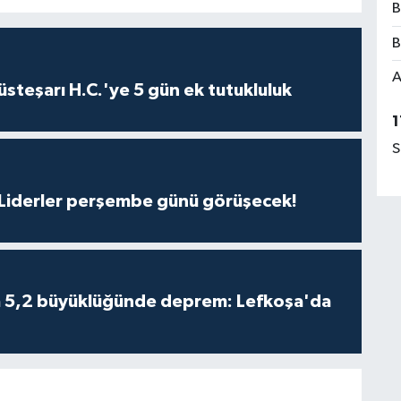
B
B
A
steşarı H.C.'ye 5 gün ek tutukluluk
1
S
: Liderler perşembe günü görüşecek!
da 5,2 büyüklüğünde deprem: Lefkoşa'da