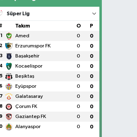
Süper Lig
#
Takım
O
P
1
Amed
0
0
2
Erzurumspor FK
0
0
3
Başakşehir
0
0
4
Kocaelispor
0
0
5
Beşiktaş
0
0
6
Eyüpspor
0
0
7
Galatasaray
0
0
8
Çorum FK
0
0
9
Gaziantep FK
0
0
0
Alanyaspor
0
0