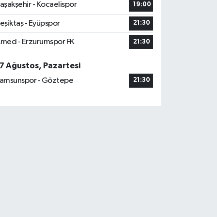
aşakşehir - Kocaelispor
19:00
eşiktaş - Eyüpspor
21:30
med - Erzurumspor FK
21:30
7 Ağustos, Pazartesi
amsunspor - Göztepe
21:30