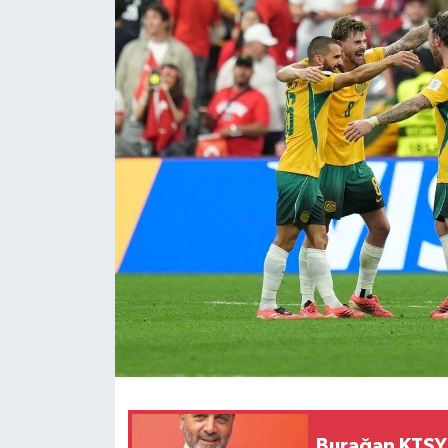
ESENTEPE
GAZİMAĞUSA
GİRNE
GÜNDEM
GÜNEY KIBRIS
İÇ HABERLER
KÜLTÜR SANAT
LAPTA
LEFKOŞA
Burağan KTSYD