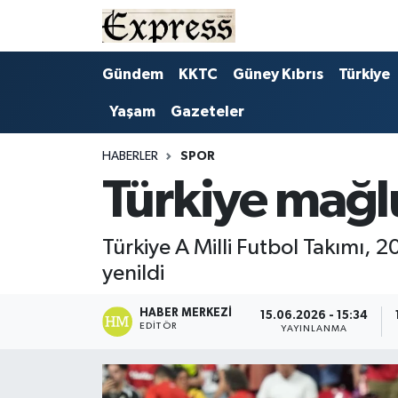
ALAYKÖY
Hava Durumu
Gündem
KKTC
Güney Kıbrıs
Türkiye
Yaşam
Gazeteler
ALSANCAK
Trafik Durumu
BİLİM
Süper Lig Puan Durumu ve Fikstür
HABERLER
SPOR
Türkiye mağl
ÇATALKÖY
Tüm Manşetler
Türkiye A Milli Futbol Takımı,
DÜNYA
Son Dakika Haberleri
yenildi
EĞİTİM
Haber Arşivi
HABER MERKEZI
15.06.2026 - 15:34
EDITÖR
YAYINLANMA
EKONOMİ
ENGLISH