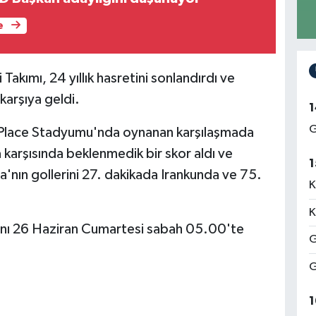
e
akımı, 24 yıllık hasretini sonlandırdı ve
 karşıya geldi.
1
G
 Place Stadyumu'nda oynanan karşılaşmada
ya karşısında beklenmedik bir skor aldı ve
1
'nın gollerini 27. dakikada Irankunda ve 75.
K
K
çını 26 Haziran Cumartesi sabah 05.00'te
G
G
1