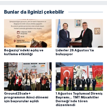
Bunlar da ilginizi çekebilir
Boğaziçi'ndeki açılış ve
Liderler 26 Ağustos'ta
kutlama etkinliği
buluşuyor
Ground2Scale+
1 Ağustos Toplumsal Direniş
programının ikinci dönemi
Bayramı... TMT Mücahitler
için başvurular açıldı
Derneği'nde tören
düzenlendi