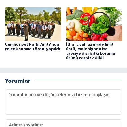
Cumhuriyet Parkı Anıtı'nda
İthal siyah üzümde limit
çelenk sunma töreni yapıldı
üstü, molehiyada ise
tavsiye dışı bitki koruma
ürünü tespit edildi
Yorumlar