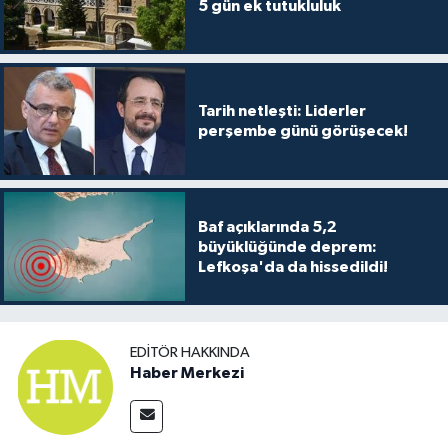
5 gün ek tutukluluk
Tarih netleşti: Liderler
perşembe günü görüşecek!
Baf açıklarında 5,2
büyüklüğünde deprem:
Lefkoşa'da da hissedildi!
EDITÖR HAKKINDA
Haber Merkezi