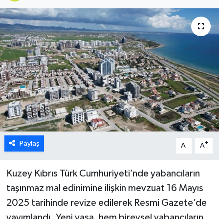
ESENTEPE
GAZİMAĞUSA
GİRNE
GÜNDEM
GÜNEY KIBRIS
İÇ HABERLER
Paylaş
-
+
A
A
KÜLTÜR SANAT
Kuzey Kıbrıs Türk Cumhuriyeti’nde yabancıların
taşınmaz mal edinimine ilişkin mevzuat 16 Mayıs
LAPTA
2025 tarihinde revize edilerek Resmi Gazete’de
yayımlandı. Yeni yasa, hem bireysel yabancıların
LEFKOŞA