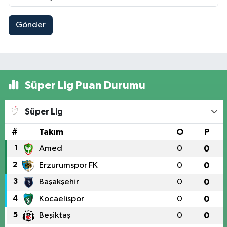
Gönder
Süper Lig Puan Durumu
Süper Lig
#
Takım
O
P
1
Amed
0
0
2
Erzurumspor FK
0
0
3
Başakşehir
0
0
4
Kocaelispor
0
0
5
Beşiktaş
0
0