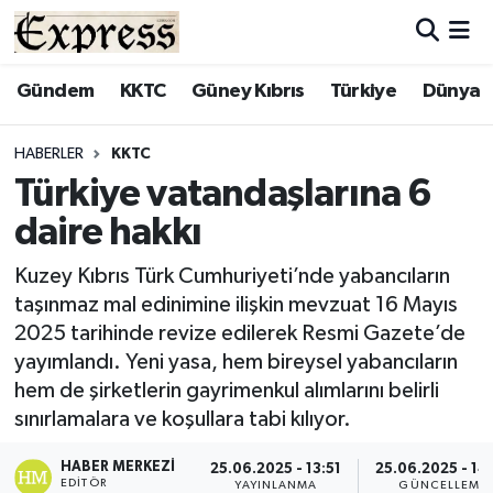
ALAYKÖY
Hava Durumu
Gündem
KKTC
Güney Kıbrıs
Türkiye
Dünya
ALSANCAK
Trafik Durumu
HABERLER
KKTC
Türkiye vatandaşlarına 6
BİLİM
Süper Lig Puan Durumu ve Fikstür
daire hakkı
ÇATALKÖY
Tüm Manşetler
Kuzey Kıbrıs Türk Cumhuriyeti’nde yabancıların
taşınmaz mal edinimine ilişkin mevzuat 16 Mayıs
DÜNYA
Son Dakika Haberleri
2025 tarihinde revize edilerek Resmi Gazete’de
yayımlandı. Yeni yasa, hem bireysel yabancıların
EĞİTİM
Haber Arşivi
hem de şirketlerin gayrimenkul alımlarını belirli
sınırlamalara ve koşullara tabi kılıyor.
EKONOMİ
HABER MERKEZI
25.06.2025 - 13:51
25.06.2025 - 14
ENGLISH
EDITÖR
YAYINLANMA
GÜNCELLEME