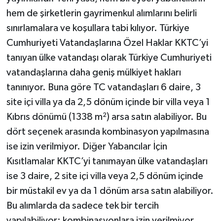
hem de şirketlerin gayrimenkul alımlarını belirli
MAGAZİN
sınırlamalara ve koşullara tabi kılıyor. Türkiye
Cumhuriyeti Vatandaşlarına Özel Haklar KKTC’yi
Nöbetçi Eczaneler
tanıyan ülke vatandaşı olarak Türkiye Cumhuriyeti
vatandaşlarına daha geniş mülkiyet hakları
ÖZEL HABER
tanınıyor. Buna göre TC vatandaşları 6 daire, 3
SAĞLIK
site içi villa ya da 2,5 dönüm içinde bir villa veya 1
Kıbrıs dönümü (1338 m²) arsa satın alabiliyor. Bu
SİYASET
dört seçenek arasında kombinasyon yapılmasına
ise izin verilmiyor. Diğer Yabancılar İçin
SPOR
Kısıtlamalar KKTC’yi tanımayan ülke vatandaşları
TATLISU
ise 3 daire, 2 site içi villa veya 2,5 dönüm içinde
bir müstakil ev ya da 1 dönüm arsa satın alabiliyor.
TEKNOLOJİ
Bu alımlarda da sadece tek bir tercih
yapılabiliyor; kombinasyonlara izin verilmiyor.