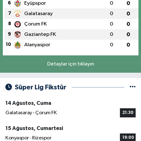
6
Eyüpspor
0
0
7
Galatasaray
0
0
8
Çorum FK
0
0
9
Gaziantep FK
0
0
10
Alanyaspor
0
0
Detaylar için tıklayın
Süper Lig Fikstür
14 Ağustos, Cuma
Galatasaray - Çorum FK
21:30
15 Ağustos, Cumartesi
Konyaspor - Rizespor
19:00