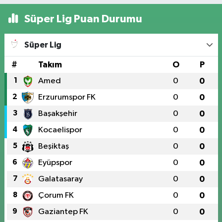
Süper Lig Puan Durumu
Süper Lig
#
Takım
O
P
1
Amed
0
0
2
Erzurumspor FK
0
0
3
Başakşehir
0
0
4
Kocaelispor
0
0
5
Beşiktaş
0
0
6
Eyüpspor
0
0
7
Galatasaray
0
0
8
Çorum FK
0
0
9
Gaziantep FK
0
0