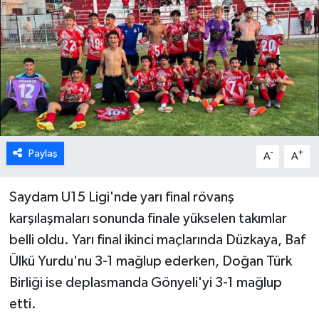
ESENTEPE
GAZİMAĞUSA
GİRNE
GÜNDEM
Paylaş
-
+
A
A
GÜNEY KIBRIS
Saydam U15 Ligi'nde yarı final rövanş
İÇ HABERLER
karşılaşmaları sonunda finale yükselen takımlar
belli oldu.
Yarı final ikinci maçlarında Düzkaya, Baf
KÜLTÜR SANAT
Ülkü Yurdu'nu 3-1 mağlup ederken, Doğan Türk
LAPTA
Birliği ise deplasmanda Gönyeli'yi 3-1 mağlup
etti.
LEFKOŞA