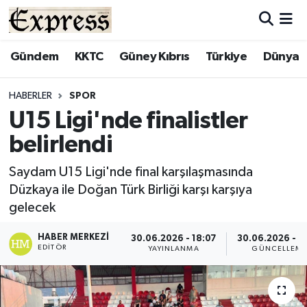
ALAYKÖY
Hava Durumu
Gündem
KKTC
Güney Kıbrıs
Türkiye
Dünya
ALSANCAK
Trafik Durumu
HABERLER
SPOR
U15 Ligi'nde finalistler
BİLİM
Süper Lig Puan Durumu ve Fikstür
belirlendi
ÇATALKÖY
Tüm Manşetler
Saydam U15 Ligi'nde final karşılaşmasında
Düzkaya ile Doğan Türk Birliği karşı karşıya
DÜNYA
Son Dakika Haberleri
gelecek
EĞİTİM
Haber Arşivi
HABER MERKEZI
30.06.2026 - 18:07
30.06.2026 - 1
EDITÖR
YAYINLANMA
GÜNCELLEM
EKONOMİ
ENGLISH