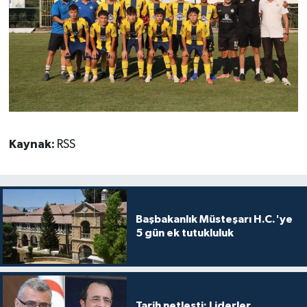
TİCARET
YAŞAM
Kaynak:
RSS
Başbakanlık Müsteşarı H.C.'ye
5 gün ek tutukluluk
Tarih netleşti: Liderler