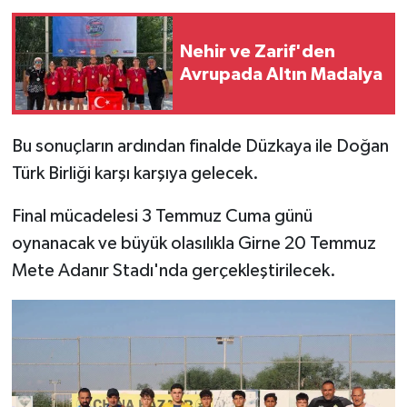
MAGAZİN
Nehir ve Zarif'den
Avrupada Altın Madalya
Nöbetçi Eczaneler
ÖZEL HABER
Bu sonuçların ardından finalde Düzkaya ile Doğan
Türk Birliği karşı karşıya gelecek.
SAĞLIK
Final mücadelesi 3 Temmuz Cuma günü
SİYASET
oynanacak ve büyük olasılıkla Girne 20 Temmuz
Mete Adanır Stadı'nda gerçekleştirilecek.
SPOR
TATLISU
TEKNOLOJİ