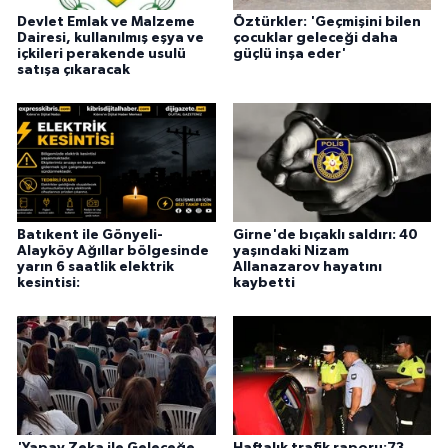
Devlet Emlak ve Malzeme
Öztürkler: 'Geçmişini bilen
Dairesi, kullanılmış eşya ve
çocuklar geleceği daha
içkileri perakende usulü
güçlü inşa eder'
satışa çıkaracak
Batıkent ile Gönyeli-
Girne'de bıçaklı saldırı: 40
Alayköy Ağıllar bölgesinde
yaşındaki Nizam
yarın 6 saatlik elektrik
Allanazarov hayatını
kesintisi:
kaybetti
'Yapay Zeka ile Geleceğe
Haftalık trafik raporu:73