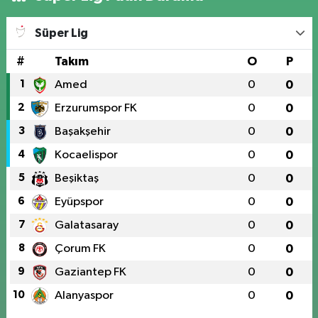
Süper Lig
#
Takım
O
P
1
Amed
0
0
2
Erzurumspor FK
0
0
3
Başakşehir
0
0
4
Kocaelispor
0
0
5
Beşiktaş
0
0
6
Eyüpspor
0
0
7
Galatasaray
0
0
8
Çorum FK
0
0
9
Gaziantep FK
0
0
10
Alanyaspor
0
0