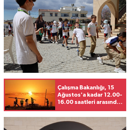
TİCARET
YAŞAM
Çalışma Bakanlığı, 15
Ağustos'a kadar 12.00-
16.00 saatleri arasında
güneş altında çalışmayı
yasakladı