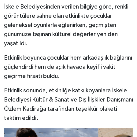
İskele Belediyesinden verilen bilgiye göre, renkli
MAGAZİN
görüntülere sahne olan etkinlikte çocuklar
geleneksel oyunlarla eğlenirken, geçmişten
Nöbetçi Eczaneler
günümüze taşınan kültürel değerler yeniden
yaşatıldı.
ÖZEL HABER
Etkinlik boyunca çocuklar hem arkadaşlık bağlarını
SAĞLIK
güçlendirdi hem de açık havada keyifli vakit
geçirme fırsatı buldu.
SİYASET
Etkinlik sonunda, etkinliğe katkı koyanlara İskele
SPOR
Belediyesi Kültür & Sanat ve Dış İlişkiler Danışmanı
TATLISU
Özlem Kadirağa tarafından teşekkür plaketi
taktim edildi.
TEKNOLOJİ