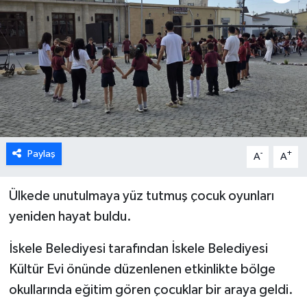
ESENTEPE
GAZİMAĞUSA
GİRNE
GÜNDEM
Paylaş
-
+
A
A
GÜNEY KIBRIS
Ülkede unutulmaya yüz tutmuş çocuk oyunları
İÇ HABERLER
yeniden hayat buldu.
KÜLTÜR SANAT
İskele Belediyesi tarafından İskele Belediyesi
Kültür Evi önünde düzenlenen etkinlikte bölge
LAPTA
okullarında eğitim gören çocuklar bir araya geldi.
LEFKOŞA