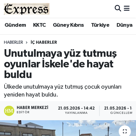
ALAYKÖY
Hava Durumu
Gündem
KKTC
Güney Kıbrıs
Türkiye
Dünya
ALSANCAK
Trafik Durumu
HABERLER
İÇ HABERLER
Unutulmaya yüz tutmuş
BİLİM
Süper Lig Puan Durumu ve Fikstür
oyunlar İskele'de hayat
ÇATALKÖY
Tüm Manşetler
buldu
DÜNYA
Son Dakika Haberleri
Ülkede unutulmaya yüz tutmuş çocuk oyunları
yeniden hayat buldu.
EĞİTİM
Haber Arşivi
HABER MERKEZI
21.05.2026 - 14:42
21.05.2026 - 14
EDITÖR
YAYINLANMA
GÜNCELLEME
EKONOMİ
ENGLISH