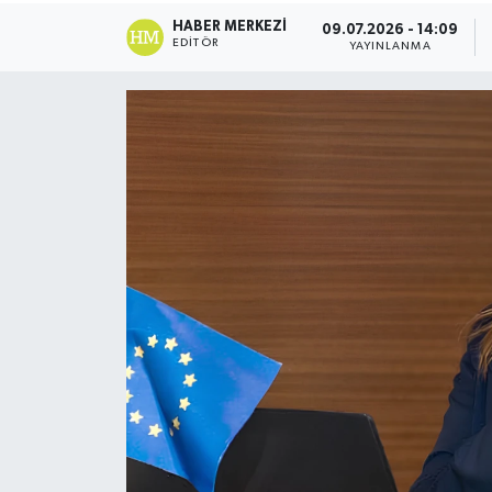
HABER MERKEZI
09.07.2026 - 14:09
ESENTEPE
EDITÖR
YAYINLANMA
GAZİMAĞUSA
GİRNE
GÜNDEM
GÜNEY KIBRIS
İÇ HABERLER
KÜLTÜR SANAT
LAPTA
LEFKOŞA