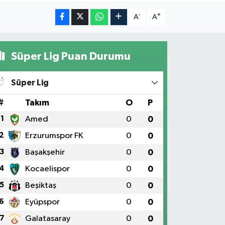
-
+
A
A
Süper Lig Puan Durumu
Süper Lig
#
Takım
O
P
1
Amed
0
0
2
Erzurumspor FK
0
0
3
Başakşehir
0
0
4
Kocaelispor
0
0
5
Beşiktaş
0
0
6
Eyüpspor
0
0
7
Galatasaray
0
0