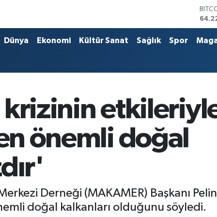
BITC
64.2
DOL
47,7
Dünya
Ekonomi
Kültür Sanat
Sağlık
Spor
Maga
EUR
55,0
STER
64,2
GRAM
6574
m krizinin etkiler
BİST
13.7
 en önemli doğal
dır'
kezi Derneği (MAKAMER) Başkanı Pelin Üret
emli doğal kalkanları olduğunu söyledi.