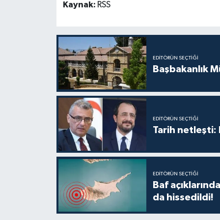
Kaynak:
RSS
EDITÖRÜN SEÇTIĞI
Başbakanlık Mü
EDITÖRÜN SEÇTIĞI
Tarih netleşti
EDITÖRÜN SEÇTIĞI
Baf açıkların
da hissedildi!