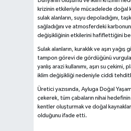
Dünyanın oluşumu ve iklim krizinin neden
TİCARET
krizinin etkileriyle mücadelede doğal ka
YAŞAM
sulak alanların, suyu depoladığını, taşk
sağladığını ve atmosferdeki karbonun 
değişikliğinin etkilerini hafiflettiğini bel
Sulak alanların, kuraklık ve aşırı yağış g
tampon görevi de gördüğünü vurgulayan
yanlış arazi kullanımı, aşırı su çekimi,
iklim değişikliği nedeniyle ciddi tehdi
Üretici yazısında, Ayluga Doğal Yaşam
çekerek, tüm çabaların nihai hedefinin i
kentler oluşturmak ve doğal kaynaklar
olduğunu ifade etti.