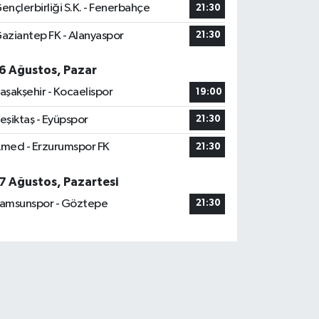
ençlerbirliği S.K. - Fenerbahçe
21:30
aziantep FK - Alanyaspor
21:30
6 Ağustos, Pazar
aşakşehir - Kocaelispor
19:00
eşiktaş - Eyüpspor
21:30
med - Erzurumspor FK
21:30
7 Ağustos, Pazartesi
amsunspor - Göztepe
21:30