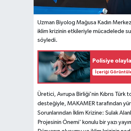
MAGAZİN
Uzman Biyolog
Mağusa Kadın Merkezi
Nöbetçi Eczaneler
i
klim krizinin etkileriyle mücadelede s
söyledi.
ÖZEL HABER
SAĞLIK
Polisiye olayla
İçeriği Görüntül
SİYASET
SPOR
Üretici, Avrupa Birliği'nin Kıbrıs Tür
desteğiyle, MAKAMER tarafından yür
TATLISU
Sorunlarından İklim Krizine: Sulak Al
TEKNOLOJİ
Projesinin Önemi' konulu bir yazı yayı