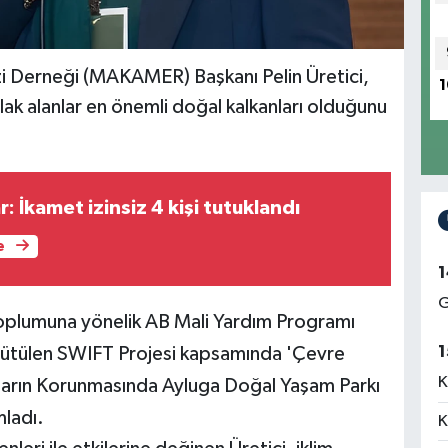
 Derneği (
MAKAMER) Başkanı Pelin Üretici,
1
ulak alanlar en önemli doğal kalkanları olduğunu
r: İkamet izinsiz 4 kişi tutuklandı
e
1
G
k toplumuna yönelik AB Mali Yardım Programı
1
ütülen SWIFT Projesi kapsamında 'Çevre
K
anların Korunmasında Ayluga Doğal Yaşam Parkı
mladı.
K