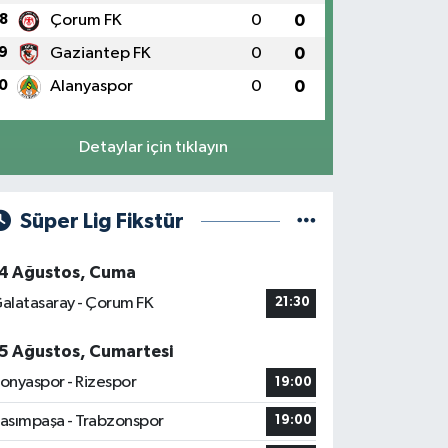
8
Çorum FK
0
0
9
Gaziantep FK
0
0
0
Alanyaspor
0
0
Detaylar için tıklayın
Süper Lig Fikstür
4 Ağustos, Cuma
alatasaray - Çorum FK
21:30
5 Ağustos, Cumartesi
onyaspor - Rizespor
19:00
asımpaşa - Trabzonspor
19:00