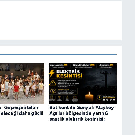
 'Geçmişini bilen
Batıkent ile Gönyeli-Alayköy
geleceği daha güçlü
Ağıllar bölgesinde yarın 6
'
saatlik elektrik kesintisi: