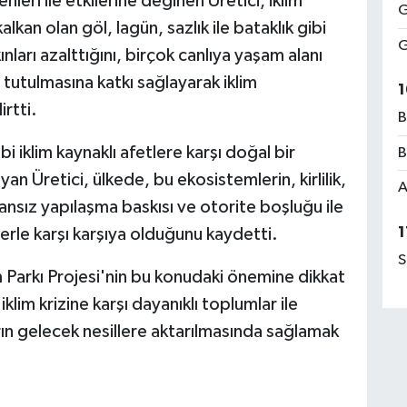
leri ile etkilerine değinen Üretici, iklim
G
lkan olan göl, lagün, sazlık ile bataklık gibi
G
ınları azalttığını, birçok canlıya yaşam alanı
tutulmasına katkı sağlayarak iklim
1
irtti.
B
ibi iklim kaynaklı afetlere karşı doğal bir
B
 Üretici, ülkede, bu ekosistemlerin, kirlilik,
A
 plansız yapılaşma baskısı ve otorite boşluğu ile
1
tlerle karşı karşıya olduğunu kaydetti.
S
 Parkı Projesi'nin bu konudaki önemine dikkat
klim krizine karşı dayanıklı toplumlar ile
ın gelecek nesillere aktarılmasında sağlamak