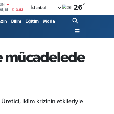
OIN
°
26
İstanbul
25,61
%-0.63
AR
143
%0.16
zin
Bilim
Eğitim
Moda
O
317
%-0.02
LİN
463
%0.07
 ALTIN
.81
%1.44
iyle mücadelede
100
99
%70
ici, iklim krizinin etkileriyle