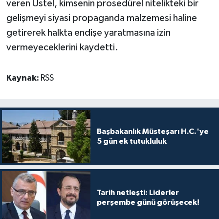
veren Üstel, kimsenin prosedürel nitelikteki bir
gelişmeyi siyasi propaganda malzemesi haline
getirerek halkta endişe yaratmasına izin
vermeyeceklerini kaydetti.
Kaynak:
RSS
Başbakanlık Müsteşarı H.C.'ye
5 gün ek tutukluluk
Tarih netleşti: Liderler
perşembe günü görüşecek!