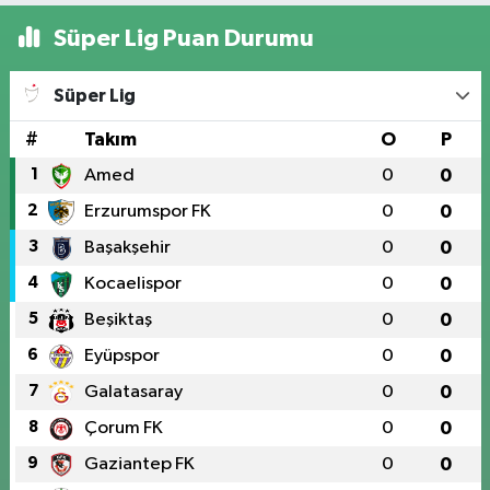
Süper Lig Puan Durumu
Süper Lig
#
Takım
O
P
1
Amed
0
0
2
Erzurumspor FK
0
0
3
Başakşehir
0
0
4
Kocaelispor
0
0
5
Beşiktaş
0
0
6
Eyüpspor
0
0
7
Galatasaray
0
0
8
Çorum FK
0
0
9
Gaziantep FK
0
0