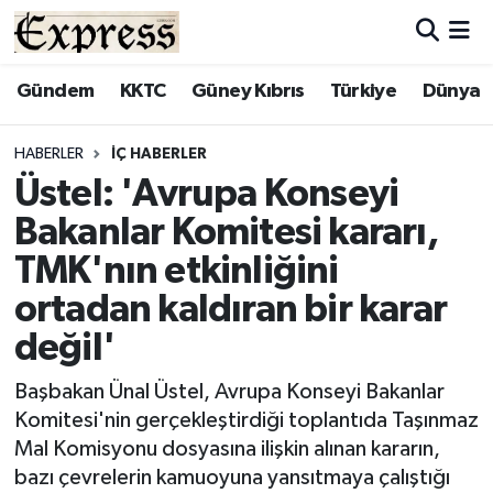
ALAYKÖY
Hava Durumu
Gündem
KKTC
Güney Kıbrıs
Türkiye
Dünya
ALSANCAK
Trafik Durumu
HABERLER
İÇ HABERLER
Üstel: 'Avrupa Konseyi
BİLİM
Süper Lig Puan Durumu ve Fikstür
Bakanlar Komitesi kararı,
ÇATALKÖY
Tüm Manşetler
TMK'nın etkinliğini
ortadan kaldıran bir karar
DÜNYA
Son Dakika Haberleri
değil'
EĞİTİM
Haber Arşivi
Başbakan Ünal Üstel, Avrupa Konseyi Bakanlar
Komitesi'nin gerçekleştirdiği toplantıda Taşınmaz
EKONOMİ
Mal Komisyonu dosyasına ilişkin alınan kararın,
bazı çevrelerin kamuoyuna yansıtmaya çalıştığı
ENGLISH