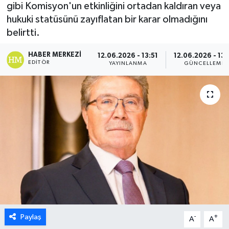
gibi Komisyon'un etkinliğini ortadan kaldıran veya
ESENTEPE
hukuki statüsünü zayıflatan bir karar olmadığını
belirtti.
GAZİMAĞUSA
HABER MERKEZI
12.06.2026 - 13:51
12.06.2026 - 13:
EDITÖR
YAYINLANMA
GÜNCELLEME
GİRNE
GÜNDEM
GÜNEY KIBRIS
İÇ HABERLER
KÜLTÜR SANAT
LAPTA
Paylaş
-
+
A
A
LEFKOŞA