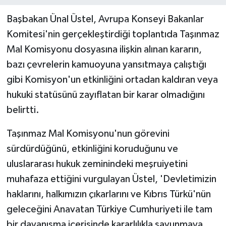
Başbakan Ünal Üstel, Avrupa Konseyi Bakanlar
MAGAZİN
Komitesi'nin gerçekleştirdiği toplantıda Taşınmaz
Mal Komisyonu dosyasına ilişkin alınan kararın,
Nöbetçi Eczaneler
bazı çevrelerin kamuoyuna yansıtmaya çalıştığı
ÖZEL HABER
gibi Komisyon'un etkinliğini ortadan kaldıran veya
hukuki statüsünü zayıflatan bir karar olmadığını
SAĞLIK
belirtti.
SİYASET
Taşınmaz Mal Komisyonu'nun görevini
sürdürdüğünü, etkinliğini koruduğunu ve
SPOR
uluslararası hukuk zeminindeki meşruiyetini
TATLISU
muhafaza ettiğini vurgulayan Üstel, 'Devletimizin
haklarını, halkımızın çıkarlarını ve Kıbrıs Türkü'nün
TEKNOLOJİ
geleceğini Anavatan Türkiye Cumhuriyeti ile tam
bir dayanışma içerisinde kararlılıkla savunmaya