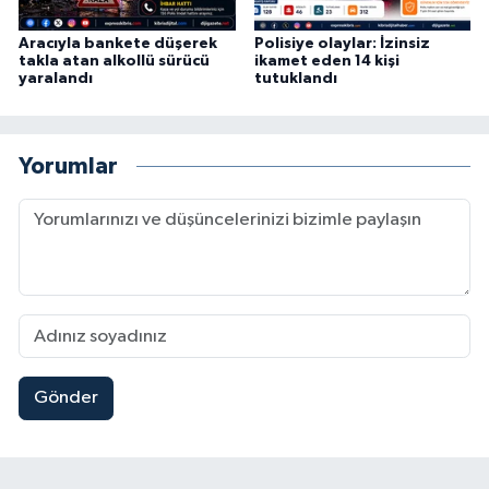
Aracıyla bankete düşerek
Polisiye olaylar: İzinsiz
takla atan alkollü sürücü
ikamet eden 14 kişi
yaralandı
tutuklandı
Yorumlar
Gönder