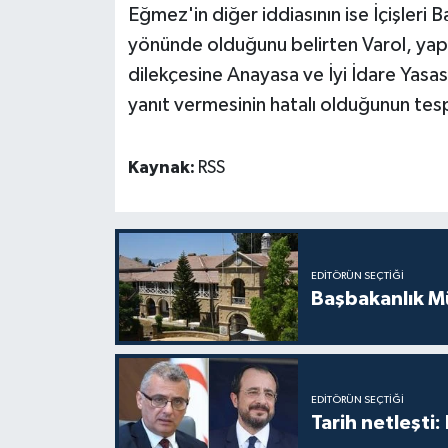
Eğmez'in diğer iddiasının ise İçişleri 
yönünde olduğunu belirten Varol, yapı
dilekçesine Anayasa ve İyi İdare Yasas
yanıt vermesinin hatalı olduğunun tesp
Kaynak:
RSS
EDITÖRÜN SEÇTIĞI
Başbakanlık Mü
EDITÖRÜN SEÇTIĞI
Tarih netleşti