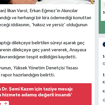
 İlkan Varol, Erkan Eğmez'in Akıncılar
1
landığı ve herhangi bir kira ödemediği konuttan
ceği iddiasının, 'haksız ve yersiz' olduğunun
aptığı dilekçeye belirtilen süreyi aşarak geç
darenin dilekçeye geç yanıt vererek, Anayasa
1
davrandığının tespit edildiğini kaydetti.
G
nunun, Yüksek Yönetim Denetçisi Yasası
rapor hazırlandığını belirtti.
1
K
Dr. Şemi Kazım için taziye mesajı:
K
 hizmete adamış değerli insandı'
G
e