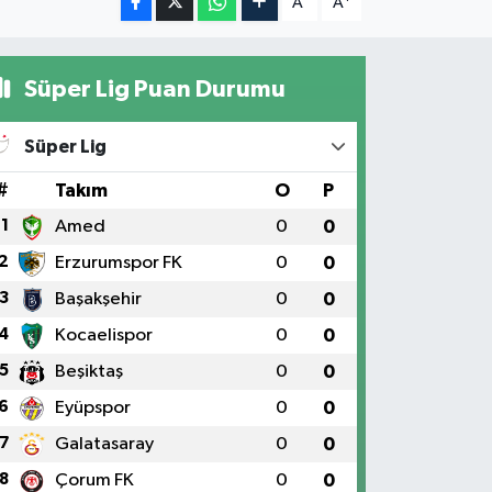
A
A
Süper Lig Puan Durumu
Süper Lig
#
Takım
O
P
1
Amed
0
0
2
Erzurumspor FK
0
0
3
Başakşehir
0
0
4
Kocaelispor
0
0
5
Beşiktaş
0
0
6
Eyüpspor
0
0
7
Galatasaray
0
0
8
Çorum FK
0
0