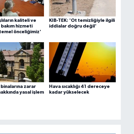
şlıların kaliteli ve
KIB-TEK: 'Ot temizliğiyle ilgili
ir bakım hizmeti
iddialar doğru değil'
 temel önceliğimiz'
inalarına zarar
Hava sıcaklığı 41 dereceye
hakkında yasal işlem
kadar yükselecek