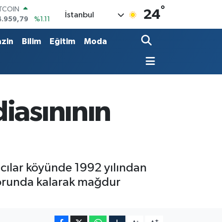
4.959,79
%1.11
°
OLAR
24
İstanbul
7,7436
%0.18
URO
5,2510
%0.32
zin
Bilim
Eğitim
Moda
TERLİN
4,4811
%0.38
RAM ALTIN
660.55
%0.03
İST100
3.779
%-14
iasınının
cılar köyünde 1992 yılından
 zorunda kalarak mağdur
-
+