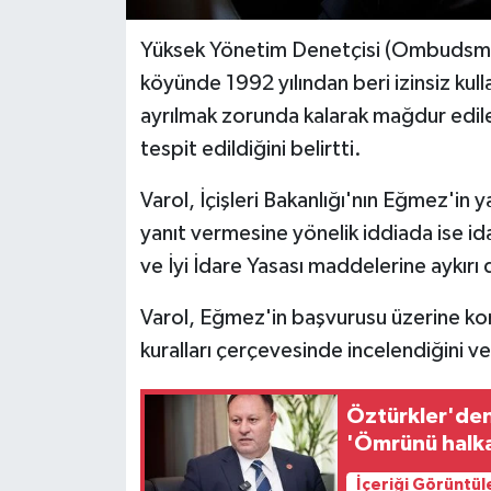
Yüksek Yönetim Denetçisi (Ombudsman)
MAGAZİN
köyünde 1992 yılından beri izinsiz kul
Nöbetçi Eczaneler
ayrılmak zorunda kalarak mağdur edile
tespit edildiğini belirtti.
ÖZEL HABER
Varol, İçişleri Bakanlığı'nın Eğmez'in y
SAĞLIK
yanıt vermesine yönelik iddiada ise i
ve İyi İdare Yasası maddelerine aykırı 
SİYASET
Varol, Eğmez'in başvurusu üzerine ko
SPOR
kuralları çerçevesinde incelendiğini ve 
TATLISU
Öztürkler'den 
'Ömrünü halka
TEKNOLOJİ
İçeriği Görüntül