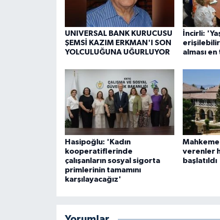
UNIVERSAL BANK KURUCUSU
İncirli: 'Ya
ŞEMSİ KAZIM ERKMAN'I SON
erişilebil
YOLCULUĞUNA UĞURLUYOR
alması en
Hasipoğlu: 'Kadın
Mahkeme b
kooperatiflerinde
verenler 
çalışanların sosyal sigorta
başlatıldı
primlerinin tamamını
karşılayacağız'
Yorumlar