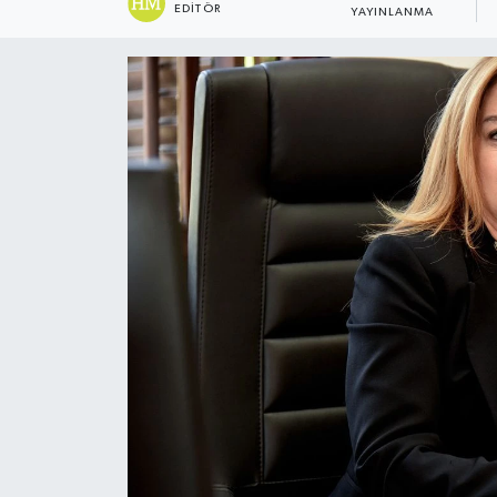
EDITÖR
YAYINLANMA
ESENTEPE
GAZİMAĞUSA
GİRNE
GÜNDEM
GÜNEY KIBRIS
İÇ HABERLER
KÜLTÜR SANAT
LAPTA
LEFKOŞA