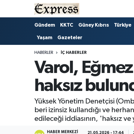
ALAYKÖY
Hava Durumu
Gündem
KKTC
Güney Kıbrıs
Türkiye
Yaşam
Gazeteler
ALSANCAK
Trafik Durumu
BİLİM
Süper Lig Puan Durumu ve Fikstür
HABERLER
İÇ HABERLER
Varol, Eğmez
ÇATALKÖY
Tüm Manşetler
haksız bulun
DÜNYA
Son Dakika Haberleri
EĞİTİM
Haber Arşivi
Yüksek Yönetim Denetçisi (Omb
beri izinsiz kullandığı ve her
EKONOMİ
edileceği iddiasının, 'haksız ve 
ENGLISH
HABER MERKEZI
21.05.2026 - 17:44