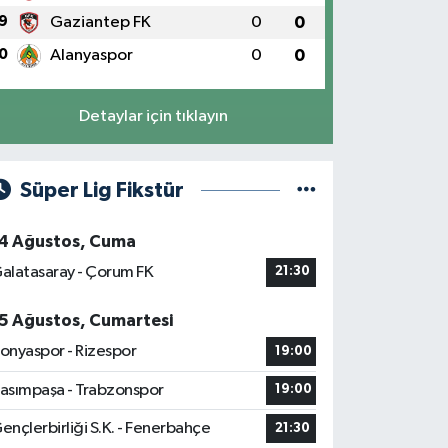
9
Gaziantep FK
0
0
0
Alanyaspor
0
0
Detaylar için tıklayın
Süper Lig Fikstür
4 Ağustos, Cuma
alatasaray - Çorum FK
21:30
5 Ağustos, Cumartesi
onyaspor - Rizespor
19:00
asımpaşa - Trabzonspor
19:00
ençlerbirliği S.K. - Fenerbahçe
21:30