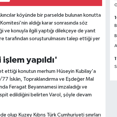
G
kıncılar köyünde bir parselde bulunan konutta
1
 Komitesi'nin aldığı karar sonrasında söz
B
 ve konuyla ilgili yaptığı dilekçeye de yanıt
B
e tarafından soruşturulmasını talep ettiği yer
A
 işlem yapıldı'
1
S
et ettiği konutun merhum Hüseyin Kubilay'a
1/77 İskân, Topraklandırma ve Eşdeğer Mal
ı'nda Feragat Beyannamesi imzaladığı ve
spit edildiğini belirten Varol, şöyle devam
de olup Kuzey Kıbrıs Türk Cumhuriyeti sınırları