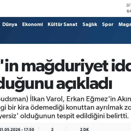
6
D
4
E
5
Dünya
Ekonomi
Kültür Sanat
Sağlık
Spor
Maga
S
6
G
6
B
1
'in mağduriyet idd
duğunu açıkladı
udsman) İlkan Varol, Erkan Eğmez'in Akın
hangi bir kira ödemediği konuttan ayrılmak
yersiz' olduğunun tespit edildiğini belirtti.
21.05.2026 - 17:50
2
2 DK