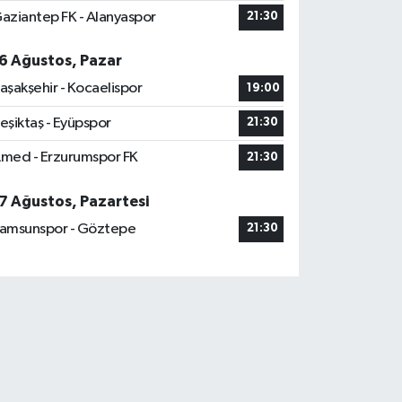
aziantep FK - Alanyaspor
21:30
6 Ağustos, Pazar
aşakşehir - Kocaelispor
19:00
eşiktaş - Eyüpspor
21:30
med - Erzurumspor FK
21:30
7 Ağustos, Pazartesi
amsunspor - Göztepe
21:30