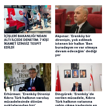
İÇİŞLERİ BAKANLIĞI'NDAN
Akpınar: 'Erenköy bir
ALTI İLÇEDE DENETİM: 7 KİŞİ
direnişin, yok edilmek
İKAMET İZİNSİZ TESPİT
istenen bir halkın 'Ben
EDİLDİ
buradayım ve var olmaya
devam edeceğim' dediği
yer
Erhürman: 'Erenköy Direnişi
Dinçyürek: 'Erenköy'de
Kıbrıs Türk halkının varoluş
verilen mücadele, Kıbrıs
mücadelesinde dönüm
Türk halkının vatanına
noktalarından biri'
sahip çıkma iradesinin en