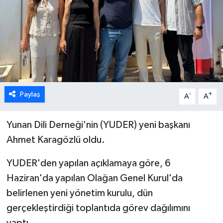
ESENTEPE
GAZİMAĞUSA
GİRNE
GÜNDEM
Paylaş
-
+
A
A
GÜNEY KIBRIS
Yunan Dili Derneği'nin (YUDER) yeni başkanı
Ahmet Karagözlü oldu.
İÇ HABERLER
YUDER'den yapılan açıklamaya göre, 6
KÜLTÜR SANAT
Haziran'da yapılan Olağan Genel Kurul'da
belirlenen yeni yönetim kurulu, dün
LAPTA
gerçekleştirdiği toplantıda görev dağılımını
LEFKOŞA
yaptı.