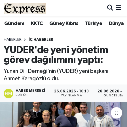
ALAYKÖY
Hava Durumu
Gündem
KKTC
Güney Kıbrıs
Türkiye
Dünya
ALSANCAK
Trafik Durumu
HABERLER
İÇ HABERLER
YUDER'de yeni yönetim
BİLİM
Süper Lig Puan Durumu ve Fikstür
görev dağılımını yaptı:
ÇATALKÖY
Tüm Manşetler
Yunan Dili Derneği'nin (YUDER) yeni başkanı
Ahmet Karagözlü oldu.
DÜNYA
Son Dakika Haberleri
HABER MERKEZI
26.06.2026 - 10:13
26.06.2026 - 10
EĞİTİM
Haber Arşivi
EDITÖR
YAYINLANMA
GÜNCELLEME
EKONOMİ
ENGLISH