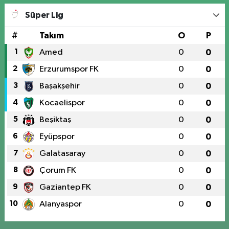
Süper Lig
#
Takım
O
P
1
Amed
0
0
2
Erzurumspor FK
0
0
3
Başakşehir
0
0
4
Kocaelispor
0
0
5
Beşiktaş
0
0
6
Eyüpspor
0
0
7
Galatasaray
0
0
8
Çorum FK
0
0
9
Gaziantep FK
0
0
10
Alanyaspor
0
0