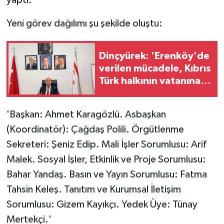
Yeni görev dağılımı şu şekilde oluştu:
MAGAZİN
Nöbetçi Eczaneler
Dinçyürek: 'Erenköy'de
verilen mücadele, Kıbrıs
ÖZEL HABER
Türk halkının vatanına
sahip çıkma iradesinin
SAĞLIK
en güçlü
'Başkan: Ahmet Karagözlü. Asbaşkan
göstergelerinden
SİYASET
(Koordinatör): Çağdaş Polili. Örgütlenme
Sekreteri: Şeniz Edip.
Mali İşler Sorumlusu: Arif
SPOR
Malek. Sosyal İşler, Etkinlik ve Proje Sorumlusu:
Bahar Yandaş. Basın ve Yayın Sorumlusu: Fatma
TATLISU
Tahsin Keleş. Tanıtım ve Kurumsal İletişim
TEKNOLOJİ
Sorumlusu: Gizem Kayıkçı. Yedek Üye: Tünay
Mertekçi.'