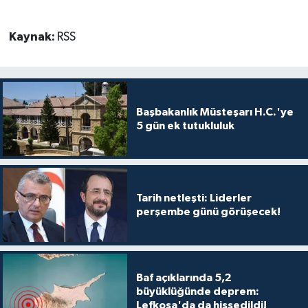
TİCARET
Kaynak:
RSS
YAŞAM
Başbakanlık Müsteşarı H.C.'ye
5 gün ek tutukluluk
Tarih netleşti: Liderler
perşembe günü görüşecek!
Baf açıklarında 5,2
büyüklüğünde deprem:
Lefkoşa'da da hissedildi!