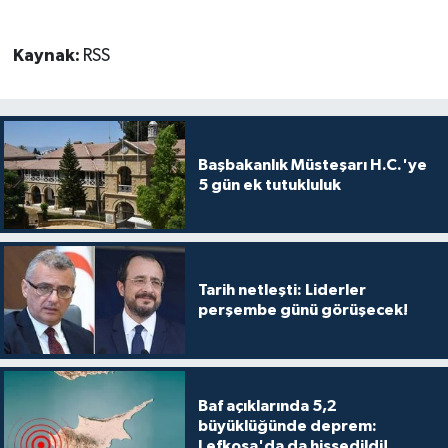
TİCARET
Kaynak:
RSS
YAŞAM
Başbakanlık Müsteşarı H.C.'ye
5 gün ek tutukluluk
Tarih netleşti: Liderler
perşembe günü görüşecek!
Baf açıklarında 5,2
büyüklüğünde deprem:
Lefkoşa'da da hissedildi!