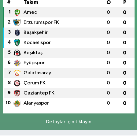
#
Takım
O
P
1
Amed
0
0
2
Erzurumspor FK
0
0
3
Başakşehir
0
0
4
Kocaelispor
0
0
5
Beşiktaş
0
0
6
Eyüpspor
0
0
7
Galatasaray
0
0
8
Çorum FK
0
0
9
Gaziantep FK
0
0
10
Alanyaspor
0
0
Detaylar için tıklayın