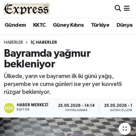
ALAYKÖY
Hava Durumu
Gündem
KKTC
Güney Kıbrıs
Türkiye
Dünya
ALSANCAK
Trafik Durumu
HABERLER
İÇ HABERLER
Bayramda yağmur
BİLİM
Süper Lig Puan Durumu ve Fikstür
bekleniyor
ÇATALKÖY
Tüm Manşetler
Ülkede, yarın ve bayramın ilk iki günü yağış,
perşembe ve cuma günleri ise yer yer kuvvetli
DÜNYA
Son Dakika Haberleri
rüzgar bekleniyor.
EĞİTİM
Haber Arşivi
HABER MERKEZI
25.05.2026 - 14:14
25.05.2026 - 14
EDITÖR
YAYINLANMA
GÜNCELLEME
EKONOMİ
ENGLISH