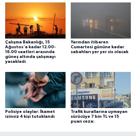
Çalışma Bakanlığı, 15
Yarından itibaren
Ağustos'a kadar 12.00-
Cumartesi gününe kadar
16.00 saatleri arasında
sabahları yer yer sis olacak
güneş altında çalışmayı
yasakladı
Polisiye olaylar: İkamet
Trafik kurallarına uymayan
izinsiz 4 kişi tutuklandı
sürücüye 7 bin TL ve 15
puan ceza: