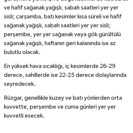
ve hafif sağanak yağışlı, sabah saatleri yer yer
MAGAZİN
sisli; çarşamba, batı kesimler kısa süreli ve hafif
sağanak yağışlı, sabah saatleri yer yer sisli;
Nöbetçi Eczaneler
perşembe, yer yer sağanak veya gök gürültülü
sağanak yağışlı, haftanın geri kalanında ise az
ÖZEL HABER
bulutlu olacak.
SAĞLIK
En yüksek hava sıcaklığı, iç kesimlerde 26-29
SİYASET
derece, sahillerde ise 22-25 derece dolaylarında
seyredecek.
SPOR
Rüzgar, genellikle kuzey ve batı yönlerden orta
TATLISU
kuvvette, perşembe ve cuma günleri yer yer
kuvvetli esecek.
TEKNOLOJİ