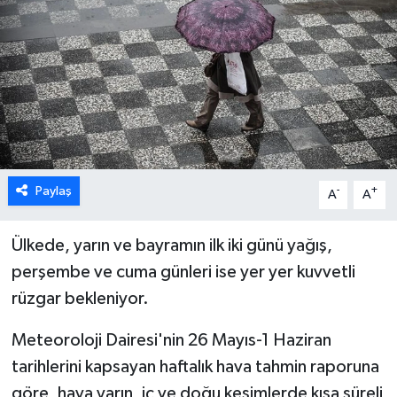
ESENTEPE
GAZİMAĞUSA
GİRNE
GÜNDEM
Paylaş
-
+
A
A
GÜNEY KIBRIS
Ülkede, yarın ve bayramın ilk iki günü yağış,
İÇ HABERLER
perşembe ve cuma günleri ise yer yer kuvvetli
rüzgar bekleniyor.
KÜLTÜR SANAT
Meteoroloji Dairesi'nin 26 Mayıs-1 Haziran
LAPTA
tarihlerini kapsayan haftalık hava tahmin raporuna
göre, h
ava yarın, iç ve doğu kesimlerde kısa süreli
LEFKOŞA