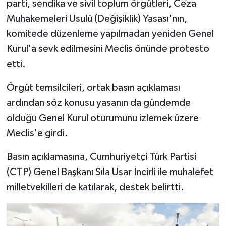
parti, sendika ve sivil toplum örgütleri, Ceza
Muhakemeleri Usulü (Değişiklik) Yasası'nın,
MAGAZİN
komitede düzenleme yapılmadan yeniden Genel
Kurul'a sevk edilmesini Meclis önünde protesto
Nöbetçi Eczaneler
etti.
ÖZEL HABER
Örgüt temsilcileri, ortak basın açıklaması
SAĞLIK
ardından söz konusu yasanın da gündemde
olduğu Genel Kurul oturumunu izlemek üzere
SİYASET
Meclis'e girdi.
SPOR
Basın açıklamasına, Cumhuriyetçi Türk Partisi
(CTP) Genel Başkanı Sıla Usar İncirli ile muhalefet
TATLISU
milletvekilleri de katılarak, destek belirtti.
TEKNOLOJİ