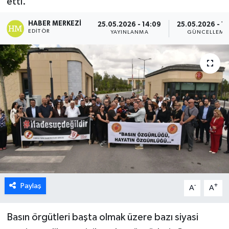
etti.
ESENTEPE
HABER MERKEZI
25.05.2026 - 14:09
25.05.2026 - 14
EDITÖR
YAYINLANMA
GÜNCELLEME
GAZİMAĞUSA
GİRNE
GÜNDEM
GÜNEY KIBRIS
İÇ HABERLER
KÜLTÜR SANAT
Paylaş
-
+
A
A
LAPTA
Basın örgütleri başta olmak üzere bazı siyasi
LEFKOŞA