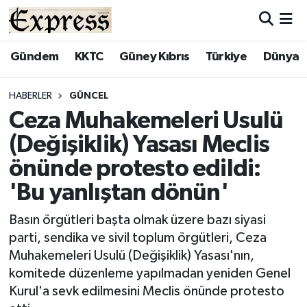
ALAYKÖY
Hava Durumu
Gündem
KKTC
Güney Kıbrıs
Türkiye
Dünya
ALSANCAK
Trafik Durumu
HABERLER
GÜNCEL
Ceza Muhakemeleri Usulü
BİLİM
Süper Lig Puan Durumu ve Fikstür
(Değişiklik) Yasası Meclis
ÇATALKÖY
Tüm Manşetler
önünde protesto edildi:
'Bu yanlıştan dönün'
DÜNYA
Son Dakika Haberleri
Basın örgütleri başta olmak üzere bazı siyasi
EĞİTİM
Haber Arşivi
parti, sendika ve sivil toplum örgütleri, Ceza
Muhakemeleri Usulü (Değişiklik) Yasası'nın,
EKONOMİ
komitede düzenleme yapılmadan yeniden Genel
Kurul'a sevk edilmesini Meclis önünde protesto
ENGLISH