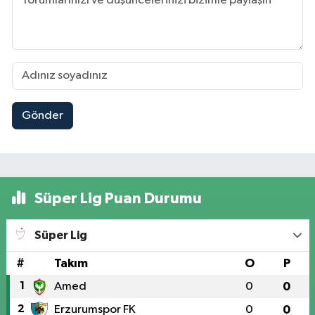
Gönder
Süper Lig Puan Durumu
Süper Lig
#
Takım
O
P
1
Amed
0
0
2
Erzurumspor FK
0
0