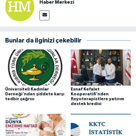
Haber Merkezi
Bunlar da ilginizi çekebilir
Üniversiteli Kadınlar
Esnaf Kefalet
Derneği'nden şiddete karşı
Kooperatifi'nden
tedbir çağrısı
fizyoterapistlere yatırım
destek kredisi