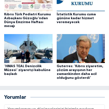
Kıbrıs Türk Pediatri Kurumu
İstatistik Kurumu cuma
Asbaşkanı Güzoğlu'ndan
gününe kadar hizmet
Dünya Emzirme Haftası
veremeyecek
mesajı
'HMAS TEAL Denizcilik
Guterres: 'Kıbrıs ziyaretim,
Müzesi' ziyaretçi kabulüne
çözüm arayışının her
başladı
zamankinden daha acil
olduğunu gösterdi'
Yorumlar