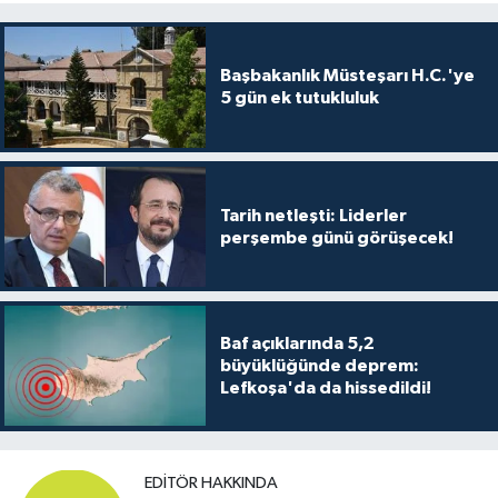
Başbakanlık Müsteşarı H.C.'ye
5 gün ek tutukluluk
Tarih netleşti: Liderler
perşembe günü görüşecek!
Baf açıklarında 5,2
büyüklüğünde deprem:
Lefkoşa'da da hissedildi!
EDITÖR HAKKINDA