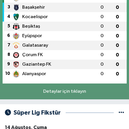
3
Başakşehir
0
0
4
Kocaelispor
0
0
5
Beşiktaş
0
0
6
Eyüpspor
0
0
7
Galatasaray
0
0
8
Çorum FK
0
0
9
Gaziantep FK
0
0
10
Alanyaspor
0
0
Detaylar için tıklayın
Süper Lig Fikstür
14 Ağustos, Cuma