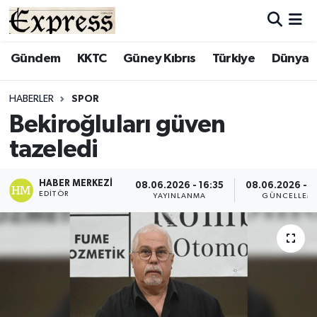
ALAYKÖY
Hava Durumu
Gündem
KKTC
Güney Kıbrıs
Türkiye
Dünya
ALSANCAK
Trafik Durumu
HABERLER
SPOR
Bekiroğluları güven
BİLİM
Süper Lig Puan Durumu ve Fikstür
tazeledi
ÇATALKÖY
Tüm Manşetler
HABER MERKEZI
08.06.2026 - 16:35
08.06.2026 - 1
EDITÖR
DÜNYA
Son Dakika Haberleri
YAYINLANMA
GÜNCELLEM
EĞİTİM
Haber Arşivi
EKONOMİ
ENGLISH