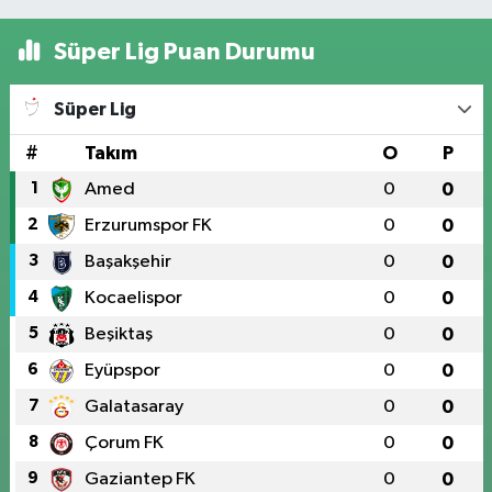
Süper Lig Puan Durumu
Süper Lig
#
Takım
O
P
1
Amed
0
0
2
Erzurumspor FK
0
0
3
Başakşehir
0
0
4
Kocaelispor
0
0
5
Beşiktaş
0
0
6
Eyüpspor
0
0
7
Galatasaray
0
0
8
Çorum FK
0
0
9
Gaziantep FK
0
0