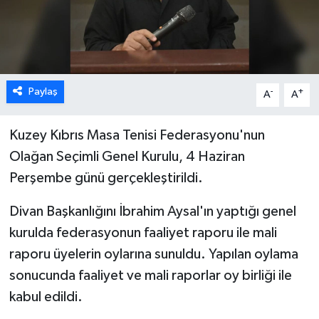
ESENTEPE
GAZİMAĞUSA
Paylaş
-
+
A
A
GİRNE
GÜNDEM
Kuzey Kıbrıs Masa Tenisi Federasyonu'nun
Olağan Seçimli Genel Kurulu, 4 Haziran
GÜNEY KIBRIS
Perşembe günü
gerçekleştirildi.
İÇ HABERLER
Divan Başkanlığını İbrahim Aysal'ın yaptığı genel
kurulda federasyonun faaliyet raporu ile mali
KÜLTÜR SANAT
raporu üyelerin oylarına sunuldu. Yapılan oylama
sonucunda faaliyet ve mali raporlar oy birliği ile
LAPTA
kabul edildi.
LEFKOŞA