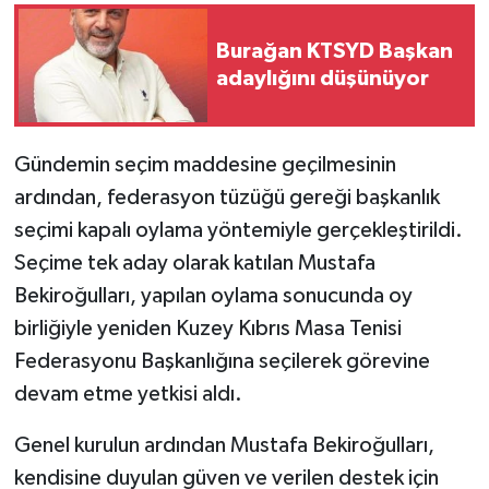
Burağan KTSYD Başkan
MAGAZİN
adaylığını düşünüyor
Nöbetçi Eczaneler
ÖZEL HABER
Gündemin seçim maddesine geçilmesinin
ardından, federasyon tüzüğü gereği başkanlık
SAĞLIK
seçimi kapalı oylama yöntemiyle gerçekleştirildi.
Seçime tek aday olarak katılan Mustafa
SİYASET
Bekiroğulları, yapılan oylama sonucunda oy
birliğiyle yeniden Kuzey Kıbrıs Masa Tenisi
SPOR
Federasyonu Başkanlığına seçilerek görevine
TATLISU
devam etme yetkisi aldı.
TEKNOLOJİ
Genel kurulun ardından Mustafa Bekiroğulları,
kendisine duyulan güven ve verilen destek için