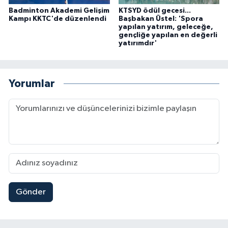
Badminton Akademi Gelişim
KTSYD ödül gecesi...
Kampı KKTC'de düzenlendi
Başbakan Üstel: 'Spora
yapılan yatırım, geleceğe,
gençliğe yapılan en değerli
yatırımdır'
Yorumlar
Gönder