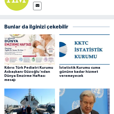
Bunlar da ilginizi çekebilir
Kıbrıs Türk Pediatri Kurumu
İstatistik Kurumu cuma
Asbaşkanı Güzoğlu'ndan
gününe kadar hizmet
Dünya Emzirme Haftası
veremeyecek
mesajı