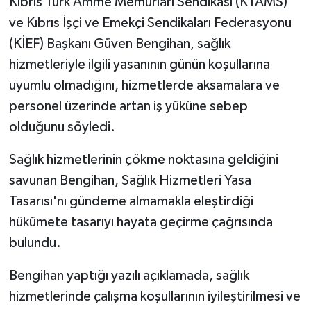
Kıbrıs Türk Amme Memurları Sendikası (KTAMS)
ve Kıbrıs İşçi ve Emekçi Sendikaları Federasyonu
MAGAZİN
(KİEF) Başkanı Güven Bengihan, sağlık
hizmetleriyle ilgili yasanının günün koşullarına
Nöbetçi Eczaneler
uyumlu olmadığını, hizmetlerde aksamalara ve
ÖZEL HABER
personel üzerinde artan iş yüküne sebep
olduğunu söyledi.
SAĞLIK
Sağlık hizmetlerinin çökme noktasına geldiğini
SİYASET
savunan Bengihan, Sağlık Hizmetleri Yasa
Tasarısı'nı gündeme almamakla eleştirdiği
SPOR
hükümete tasarıyı hayata geçirme çağrısında
bulundu.
TATLISU
Bengihan yaptığı yazılı açıklamada, sağlık
TEKNOLOJİ
hizmetlerinde çalışma koşullarının iyileştirilmesi ve