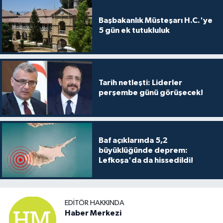
Başbakanlık Müsteşarı H.C.'ye
5 gün ek tutukluluk
Tarih netleşti: Liderler
perşembe günü görüşecek!
Baf açıklarında 5,2
büyüklüğünde deprem:
Lefkoşa'da da hissedildi!
EDITÖR HAKKINDA
Haber Merkezi