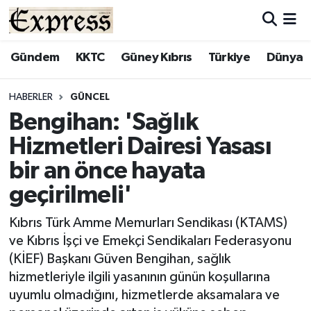
ALAYKÖY
Hava Durumu
Gündem
KKTC
Güney Kıbrıs
Türkiye
Dünya
ALSANCAK
Trafik Durumu
HABERLER
GÜNCEL
Bengihan: 'Sağlık
BİLİM
Süper Lig Puan Durumu ve Fikstür
Hizmetleri Dairesi Yasası
ÇATALKÖY
Tüm Manşetler
bir an önce hayata
geçirilmeli'
DÜNYA
Son Dakika Haberleri
Kıbrıs Türk Amme Memurları Sendikası (KTAMS)
EĞİTİM
Haber Arşivi
ve Kıbrıs İşçi ve Emekçi Sendikaları Federasyonu
(KİEF) Başkanı Güven Bengihan, sağlık
EKONOMİ
hizmetleriyle ilgili yasanının günün koşullarına
uyumlu olmadığını, hizmetlerde aksamalara ve
ENGLISH