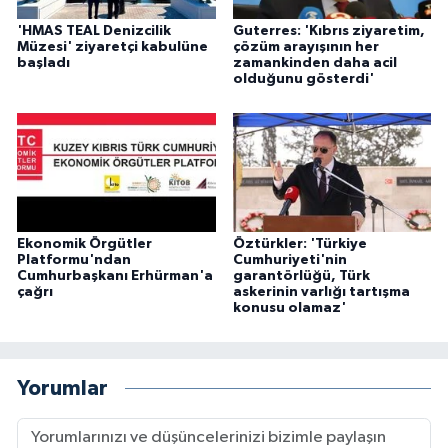
'HMAS TEAL Denizcilik
Guterres: 'Kıbrıs ziyaretim,
Müzesi' ziyaretçi kabulüne
çözüm arayışının her
başladı
zamankinden daha acil
olduğunu gösterdi'
Ekonomik Örgütler
Öztürkler: 'Türkiye
Platformu'ndan
Cumhuriyeti'nin
Cumhurbaşkanı Erhürman'a
garantörlüğü, Türk
çağrı
askerinin varlığı tartışma
konusu olamaz'
Yorumlar