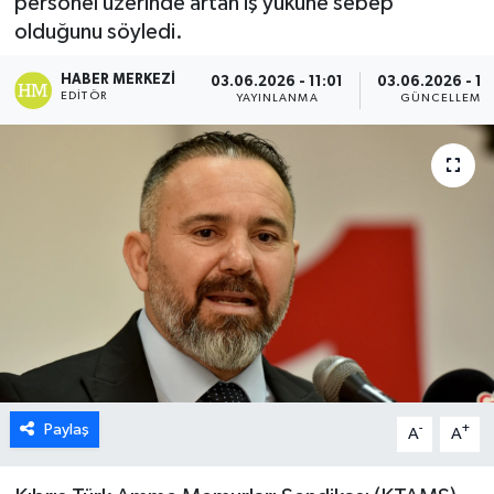
personel üzerinde artan iş yüküne sebep
olduğunu söyledi.
ESENTEPE
HABER MERKEZI
03.06.2026 - 11:01
03.06.2026 - 11
GAZİMAĞUSA
EDITÖR
YAYINLANMA
GÜNCELLEME
GİRNE
GÜNDEM
GÜNEY KIBRIS
İÇ HABERLER
KÜLTÜR SANAT
Paylaş
-
+
LAPTA
A
A
LEFKOŞA