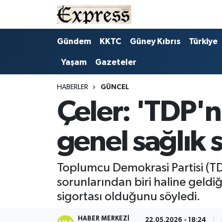
ALAYKÖY
Hava Durumu
Gündem
KKTC
Güney Kıbrıs
Türkiye
Yaşam
Gazeteler
ALSANCAK
Trafik Durumu
BİLİM
Süper Lig Puan Durumu ve Fikstür
HABERLER
GÜNCEL
Çeler: 'TDP'n
ÇATALKÖY
Tüm Manşetler
genel sağlık s
DÜNYA
Son Dakika Haberleri
EĞİTİM
Haber Arşivi
Toplumcu Demokrasi Partisi (TD
sorunlarından biri haline geldiğ
EKONOMİ
sigortası olduğunu söyledi.
ENGLISH
HABER MERKEZI
22.05.2026 - 18:24