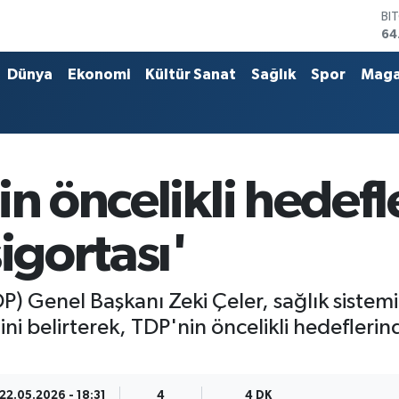
DO
47
EU
55
Dünya
Ekonomi
Kültür Sanat
Sağlık
Spor
Maga
ST
64
GR
65
Bİ
13
in öncelikli hedefl
igortası'
P) Genel Başkanı Zeki Çeler, sağlık sistem
ini belirterek, TDP'nin öncelikli hedeflerin
22.05.2026 - 18:31
4
4 DK