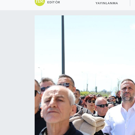
EDITÖR
YAYINLANMA
ESENTEPE
GAZİMAĞUSA
GİRNE
GÜNDEM
GÜNEY KIBRIS
İÇ HABERLER
KÜLTÜR SANAT
LAPTA
LEFKOŞA