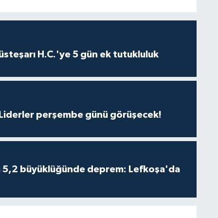
steşarı H.C.'ye 5 gün ek tutukluluk
: Liderler perşembe günü görüşecek!
da 5,2 büyüklüğünde deprem: Lefkoşa'da