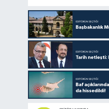
EDITÖRÜN SEÇTIĞI
Başbakanlık Mü
EDITÖRÜN SEÇTIĞI
Tarih netleşti
EDITÖRÜN SEÇTIĞI
Baf açıkların
da hissedildi!