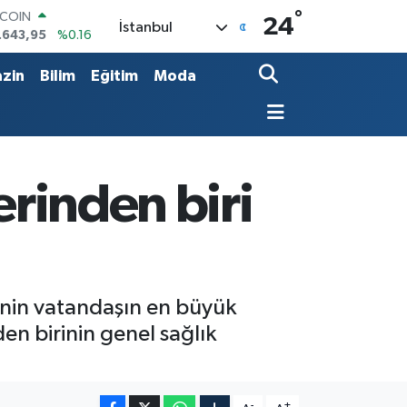
°
LAR
24
İstanbul
,6704
%0
RO
,0406
%-0.08
zin
Bilim
Eğitim
Moda
ERLİN
,2143
%0
AM ALTIN
00.87
%0.12
ST100
.799
%70
erinden biri
inin vatandaşın en büyük
den birinin genel sağlık
-
+