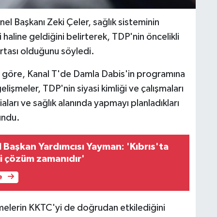
l Başkanı Zeki Çeler, sağlık sisteminin
haline geldiğini belirterek, TDP'nin öncelikli
ortası olduğunu söyledi.
e göre, Kanal T'de Damla Dabis'in
programına
gelişmeler, TDP'nin siyasi kimliği ve çalışmaları
iaları ve sağlık alanında yapmayı planladıkları
undu.
 Başkan Yardımcısı Yayman: 'Kıbrıs'ta
li çözüm zamanıdır'
e
şmelerin KKTC'yi de doğrudan etkilediğini