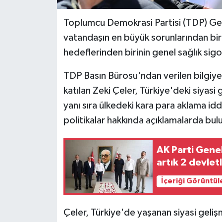
Toplumcu Demokrasi Partisi (TDP) Gene
MAGAZİN
vatandaşın en büyük sorunlarından biri 
Nöbetçi Eczaneler
hedeflerinden birinin genel sağlık sig
ÖZEL HABER
TDP Basın Bürosu'ndan verilen bilgiy
katılan Zeki Çeler, Türkiye'deki siyasi 
SAĞLIK
yanı sıra ülkedeki kara para aklama idd
politikalar hakkında açıklamalarda bul
SİYASET
AK Parti Genel
SPOR
artık 2 devlet
TATLISU
İçeriği Görüntül
TEKNOLOJİ
Çeler, Türkiye'de yaşanan siyasi geli