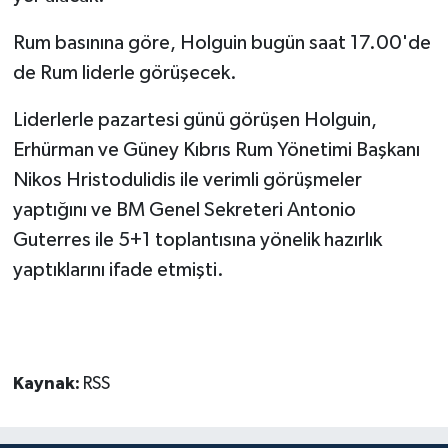
Rum basınına göre, Holguin bugün saat 17.00'de
MAGAZİN
de Rum liderle görüşecek.
Nöbetçi Eczaneler
Liderlerle pazartesi günü görüşen Holguin,
Erhürman ve Güney Kıbrıs Rum Yönetimi Başkanı
ÖZEL HABER
Nikos Hristodulidis ile verimli görüşmeler
SAĞLIK
yaptığını ve BM Genel Sekreteri Antonio
Guterres ile 5+1 toplantısına yönelik hazırlık
SİYASET
yaptıklarını ifade etmişti.
SPOR
TATLISU
Kaynak:
RSS
TEKNOLOJİ