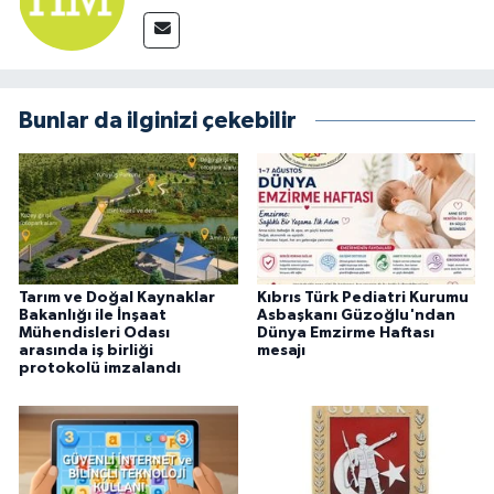
Bunlar da ilginizi çekebilir
Tarım ve Doğal Kaynaklar
Kıbrıs Türk Pediatri Kurumu
Bakanlığı ile İnşaat
Asbaşkanı Güzoğlu'ndan
Mühendisleri Odası
Dünya Emzirme Haftası
arasında iş birliği
mesajı
protokolü imzalandı