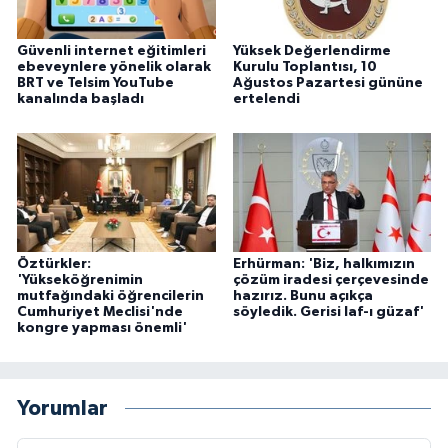
Güvenli internet eğitimleri
Yüksek Değerlendirme
ebeveynlere yönelik olarak
Kurulu Toplantısı, 10
BRT ve Telsim YouTube
Ağustos Pazartesi gününe
kanalında başladı
ertelendi
Öztürkler:
Erhürman: 'Biz, halkımızın
'Yükseköğrenimin
çözüm iradesi çerçevesinde
mutfağındaki öğrencilerin
hazırız. Bunu açıkça
Cumhuriyet Meclisi'nde
söyledik. Gerisi laf-ı güzaf'
kongre yapması önemli'
Yorumlar