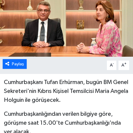
ESENTEPE
GAZİMAĞUSA
GİRNE
GÜNDEM
Paylaş
-
+
A
A
GÜNEY KIBRIS
Cumhurbaşkanı Tufan Erhürman, bugün BM Genel
İÇ HABERLER
Sekreteri'nin Kıbrıs Kişisel Temsilcisi Maria Angela
Holguin ile görüşecek.
KÜLTÜR SANAT
Cumhurbaşkanlığından verilen bilgiye göre,
LAPTA
görüşme saat 15.00'te Cumhurbaşkanlığı'nda
yer alacak.
LEFKOŞA