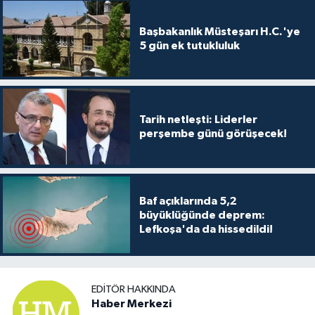
TİCARET
Başbakanlık Müsteşarı H.C.'ye
YAŞAM
5 gün ek tutukluluk
Tarih netleşti: Liderler
perşembe günü görüşecek!
Baf açıklarında 5,2
büyüklüğünde deprem:
Lefkoşa'da da hissedildi!
EDITÖR HAKKINDA
Haber Merkezi