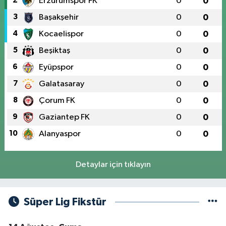
2
Erzurumspor FK
0
0
3
Başakşehir
0
0
4
Kocaelispor
0
0
5
Beşiktaş
0
0
6
Eyüpspor
0
0
7
Galatasaray
0
0
8
Çorum FK
0
0
9
Gaziantep FK
0
0
10
Alanyaspor
0
0
Detaylar için tıklayın
Süper Lig Fikstür