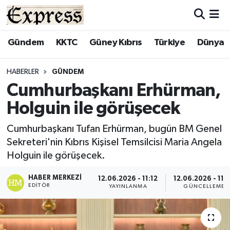
ALAYKÖY
Hava Durumu
Gündem
KKTC
Güney Kıbrıs
Türkiye
Dünya
ALSANCAK
Trafik Durumu
HABERLER
GÜNDEM
Cumhurbaşkanı Erhürman,
BİLİM
Süper Lig Puan Durumu ve Fikstür
Holguin ile görüşecek
ÇATALKÖY
Tüm Manşetler
Cumhurbaşkanı Tufan Erhürman, bugün BM Genel
Sekreteri'nin Kıbrıs Kişisel Temsilcisi Maria Angela
DÜNYA
Son Dakika Haberleri
Holguin ile görüşecek.
EĞİTİM
Haber Arşivi
HABER MERKEZI
12.06.2026 - 11:12
12.06.2026 - 11:
EDITÖR
YAYINLANMA
GÜNCELLEME
EKONOMİ
ENGLISH