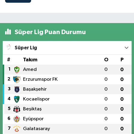
Süper Lig Puan Durumu
Süper Lig
#
Takım
O
P
1
Amed
0
0
2
Erzurumspor FK
0
0
3
Başakşehir
0
0
4
Kocaelispor
0
0
5
Beşiktaş
0
0
6
Eyüpspor
0
0
7
Galatasaray
0
0