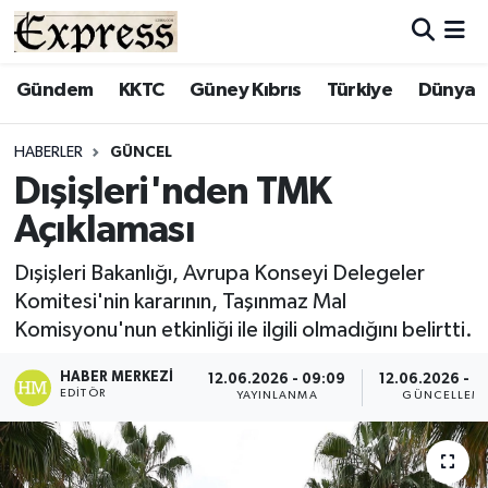
ALAYKÖY
Hava Durumu
Gündem
KKTC
Güney Kıbrıs
Türkiye
Dünya
ALSANCAK
Trafik Durumu
HABERLER
GÜNCEL
Dışişleri'nden TMK
BİLİM
Süper Lig Puan Durumu ve Fikstür
Açıklaması
ÇATALKÖY
Tüm Manşetler
Dışişleri Bakanlığı, Avrupa Konseyi Delegeler
Komitesi'nin kararının, Taşınmaz Mal
DÜNYA
Son Dakika Haberleri
Komisyonu'nun etkinliği ile ilgili olmadığını belirtti.
EĞİTİM
Haber Arşivi
HABER MERKEZI
12.06.2026 - 09:09
12.06.2026 - 0
EDITÖR
YAYINLANMA
GÜNCELLEM
EKONOMİ
ENGLISH