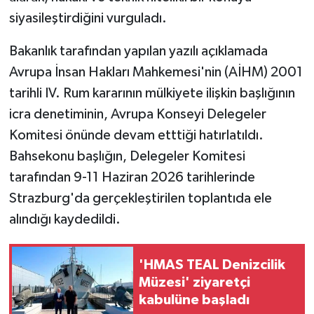
siyasileştirdiğini vurguladı.
MAGAZİN
Bakanlık tarafından yapılan yazılı açıklamada
Nöbetçi Eczaneler
Avrupa İnsan Hakları Mahkemesi'nin (AİHM) 2001
tarihli IV. Rum kararının mülkiyete ilişkin başlığının
ÖZEL HABER
icra denetiminin, Avrupa Konseyi Delegeler
Komitesi önünde devam etttiği hatırlatıldı.
SAĞLIK
Bahsekonu başlığın, Delegeler Komitesi
SİYASET
tarafından 9-11 Haziran 2026 tarihlerinde
Strazburg'da gerçekleştirilen toplantıda ele
SPOR
alındığı kaydedildi.
TATLISU
'HMAS TEAL Denizcilik
Müzesi' ziyaretçi
TEKNOLOJİ
kabulüne başladı