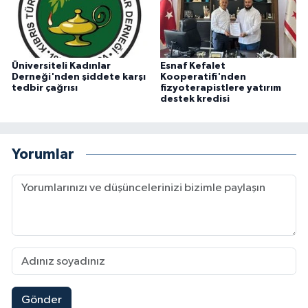
Üniversiteli Kadınlar
Esnaf Kefalet
Derneği'nden şiddete karşı
Kooperatifi'nden
tedbir çağrısı
fizyoterapistlere yatırım
destek kredisi
Yorumlar
Gönder