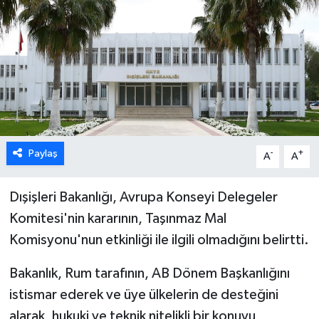
ESENTEPE
GAZİMAĞUSA
GİRNE
GÜNDEM
Paylaş
-
+
A
A
GÜNEY KIBRIS
Dışişleri Bakanlığı, Avrupa Konseyi Delegeler
İÇ HABERLER
Komitesi'nin kararının, Taşınmaz Mal
Komisyonu'nun etkinliği ile ilgili olmadığını belirtti.
KÜLTÜR SANAT
Bakanlık, Rum tarafının, AB Dönem Başkanlığını
LAPTA
istismar ederek ve üye ülkelerin de desteğini
alarak, hukuki ve teknik nitelikli bir konuyu
LEFKOŞA