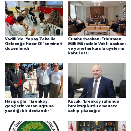
Vadili'de 'Yapay Zeka ile
Cumhurbaşkanı Erhürman,
Geleceğe Hazır Ol' semineri
Milli Mücadele Vakfı başkanı
düzenlendi
ve yönetim kurulu üyelerini
kabul etti
Hasipoğlu: “Erenköy,
Küçük: 'Erenköy ruhunun
gençlerin vatan uğruna
bıraktığı kutlu emanete
yazdığı bir destandır”
sahip çıkacağız'