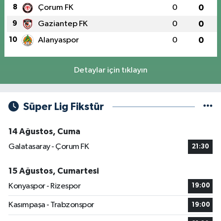
8
Çorum FK
0
0
9
Gaziantep FK
0
0
10
Alanyaspor
0
0
Detaylar için tıklayın
Süper Lig Fikstür
14 Ağustos, Cuma
Galatasaray - Çorum FK
21:30
15 Ağustos, Cumartesi
Konyaspor - Rizespor
19:00
Kasımpaşa - Trabzonspor
19:00