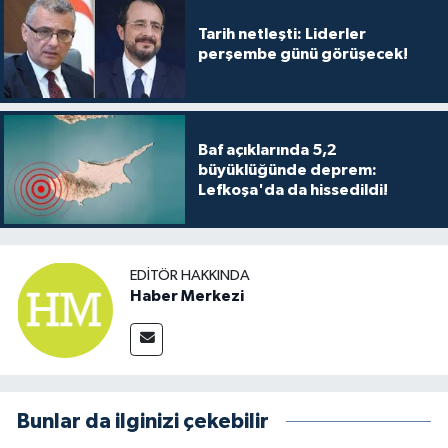
Tarih netleşti: Liderler
perşembe günü görüşecek!
Baf açıklarında 5,2
büyüklüğünde deprem:
Lefkoşa'da da hissedildi!
EDITÖR HAKKINDA
Haber Merkezi
Bunlar da ilginizi çekebilir