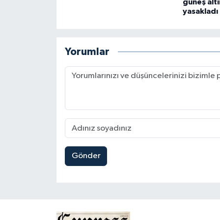
güneş altı
yasakladı
Yorumlar
Gönder