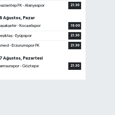
aziantep FK - Alanyaspor
21:30
6 Ağustos, Pazar
aşakşehir - Kocaelispor
19:00
eşiktaş - Eyüpspor
21:30
med - Erzurumspor FK
21:30
7 Ağustos, Pazartesi
amsunspor - Göztepe
21:30