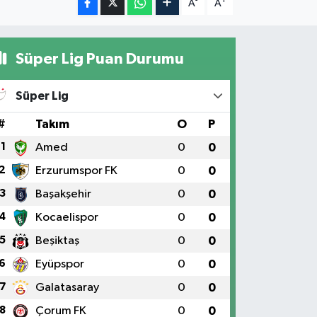
-
+
A
A
Süper Lig Puan Durumu
Süper Lig
#
Takım
O
P
1
Amed
0
0
2
Erzurumspor FK
0
0
3
Başakşehir
0
0
4
Kocaelispor
0
0
5
Beşiktaş
0
0
6
Eyüpspor
0
0
7
Galatasaray
0
0
8
Çorum FK
0
0