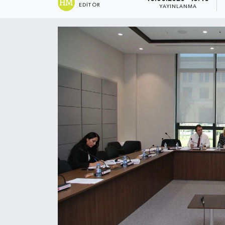
EDITÖR
YAYINLANMA
ESENTEPE
GAZİMAĞUSA
GİRNE
GÜNDEM
GÜNEY KIBRIS
İÇ HABERLER
KÜLTÜR SANAT
LAPTA
LEFKOŞA