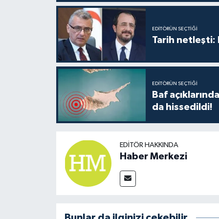
EDITÖRÜN SEÇTIĞI
Tarih netleşti
EDITÖRÜN SEÇTIĞI
Baf açıkların
da hissedildi!
EDITÖR HAKKINDA
Haber Merkezi
Bunlar da ilginizi çekebilir