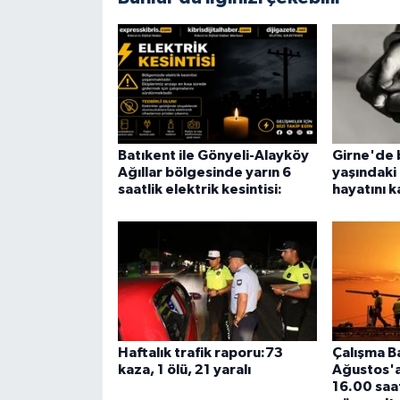
Batıkent ile Gönyeli-Alayköy
Girne'de b
Ağıllar bölgesinde yarın 6
yaşındaki
saatlik elektrik kesintisi:
hayatını k
Haftalık trafik raporu:73
Çalışma Ba
kaza, 1 ölü, 21 yaralı
Ağustos'a
16.00 saat