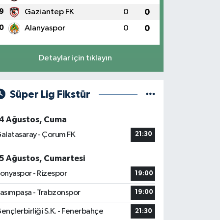
9
Gaziantep FK
0
0
0
Alanyaspor
0
0
Detaylar için tıklayın
Süper Lig Fikstür
4 Ağustos, Cuma
alatasaray - Çorum FK
21:30
5 Ağustos, Cumartesi
onyaspor - Rizespor
19:00
asımpaşa - Trabzonspor
19:00
ençlerbirliği S.K. - Fenerbahçe
21:30