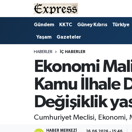
ALAYKÖY
Hava Durumu
Gündem
KKTC
Güney Kıbrıs
Türkiye
Yaşam
Gazeteler
ALSANCAK
Trafik Durumu
BİLİM
Süper Lig Puan Durumu ve Fikstür
HABERLER
İÇ HABERLER
Ekonomi Mali
ÇATALKÖY
Tüm Manşetler
Kamu İlhale D
DÜNYA
Son Dakika Haberleri
Değişiklik yas
EĞİTİM
Haber Arşivi
EKONOMİ
Cumhuriyet Meclisi, Ekonomi, M
ENGLISH
HABER MERKEZI
16.06.2026 - 15:46