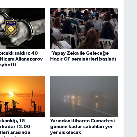
ıçaklı saldırı: 40
'Yapay Zeka ile Geleceğe
 Nizam Allanazarov
Hazır Ol' seminerleri başladı
aybetti
kanlığı, 15
Yarından itibaren Cumartesi
 kadar 12.00-
gününe kadar sabahları yer
leri arasında
yer sis olacak