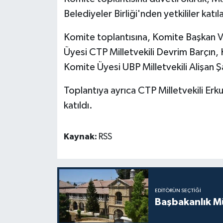
TİCARET
Belediyeler Birliği'nden
yetkililer katıl
YAŞAM
Komite toplantısına, Komite Başkan Vek
Üyesi CTP Milletvekili Devrim Barçın,
Komite Üyesi UBP Milletvekili Alişan Şa
Toplantıya ayrıca CTP Milletvekili Erku
katıldı.
Kaynak:
RSS
EDITÖRÜN SEÇTIĞI
Başbakanlık Mü