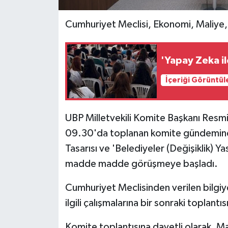
Cumhuriyet Meclisi, Ekonomi, Maliye,
MAGAZİN
Nöbetçi Eczaneler
'Yapay Zeka il
ÖZEL HABER
İçeriği Görüntül
SAĞLIK
UBP Milletvekili Komite Başkanı Resm
SİYASET
09.30'da toplanan komite gündeminde
Tasarısı
ve 'Belediyeler (Değişiklik) Yasa 
SPOR
madde madde görüşmeye başladı.
TATLISU
Cumhuriyet Meclisinden verilen bilgiy
ilgili çalışmalarına bir sonraki toplan
TEKNOLOJİ
Komite toplantısına davetli olarak,
Ma