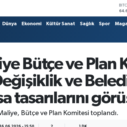
BIT
64.
DO
47,
Dünya
Ekonomi
Kültür Sanat
Sağlık
Spor
Maga
EU
55,
STE
64,
GRA
651
ye Bütçe ve Plan 
BİS
13.
eğişiklik ve Beled
a tasarılarını gör
aliye, Bütçe ve Plan Komitesi toplandı.
16.06.2026 - 15:50
2
1 DK