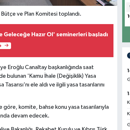
 Bütçe ve Plan Komitesi toplandı.
1
e Geleceğe Hazır Ol' seminerleri başladı
e
iye Eroğlu Canaltay başkanlığında saat
1
 bulunan 'Kamu İhale (Değişiklik) Yasa
G
Tasarısı'nı ele aldı ve ilgili yasa tasarılarını
1
K
e göre, komite, bahse konu yasa tasarılarıyla
K
tısında devam edecek.
G
liye Bakanlığı, Rekabet Kurulu ve Kıbrıs Türk