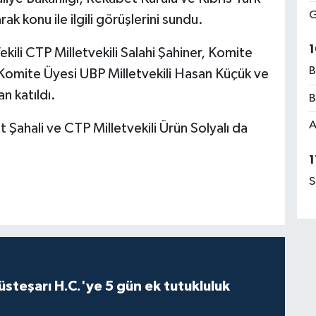
G
arak konu ile ilgili görüşlerini sundu.
1
ili CTP Milletvekili Salahi Şahiner, Komite
B
 Komite Üyesi UBP Milletvekili Hasan Küçük ve
n katıldı.
B
A
t Şahali ve CTP Milletvekili Ürün Solyalı da
1
S
steşarı H.C.'ye 5 gün ek tutukluluk