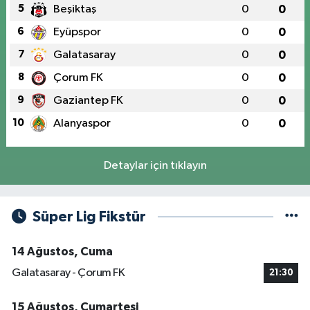
5
Beşiktaş
0
0
6
Eyüpspor
0
0
7
Galatasaray
0
0
8
Çorum FK
0
0
9
Gaziantep FK
0
0
10
Alanyaspor
0
0
Detaylar için tıklayın
Süper Lig Fikstür
14 Ağustos, Cuma
Galatasaray - Çorum FK
21:30
15 Ağustos, Cumartesi