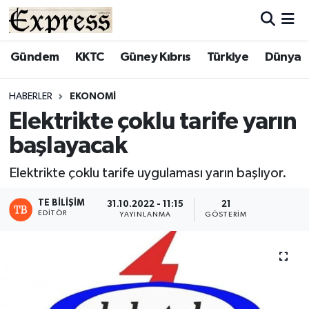
ALAYKÖY
Hava Durumu
Gündem
KKTC
Güney Kıbrıs
Türkiye
Dünya
ALSANCAK
Trafik Durumu
HABERLER
EKONOMI
Elektrikte çoklu tarife yarın
BİLİM
Süper Lig Puan Durumu ve Fikstür
başlayacak
ÇATALKÖY
Tüm Manşetler
Elektrikte çoklu tarife uygulaması yarın başlıyor.
DÜNYA
Son Dakika Haberleri
TE BILIŞIM
31.10.2022 - 11:15
21
EDITÖR
YAYINLANMA
GÖSTERIM
EĞİTİM
Haber Arşivi
EKONOMİ
ENGLISH