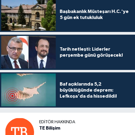
TİCARET
Başbakanlık Müsteşarı H.C.'ye
YAŞAM
5 gün ek tutukluluk
Tarih netleşti: Liderler
perşembe günü görüşecek!
Baf açıklarında 5,2
büyüklüğünde deprem:
Lefkoşa'da da hissedildi!
EDITÖR HAKKINDA
TE Bilişim