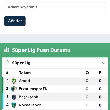
Gönder
Süper Lig Puan Durumu
Süper Lig
#
Takım
O
P
1
Amed
0
0
2
Erzurumspor FK
0
0
3
Başakşehir
0
0
4
Kocaelispor
0
0