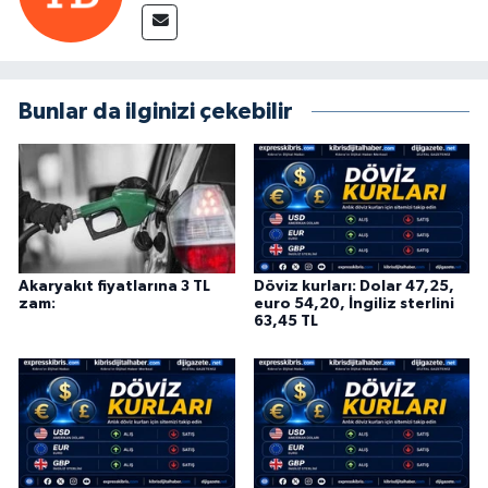
Bunlar da ilginizi çekebilir
Akaryakıt fiyatlarına 3 TL
Döviz kurları: Dolar 47,25,
zam:
euro 54,20, İngiliz sterlini
63,45 TL