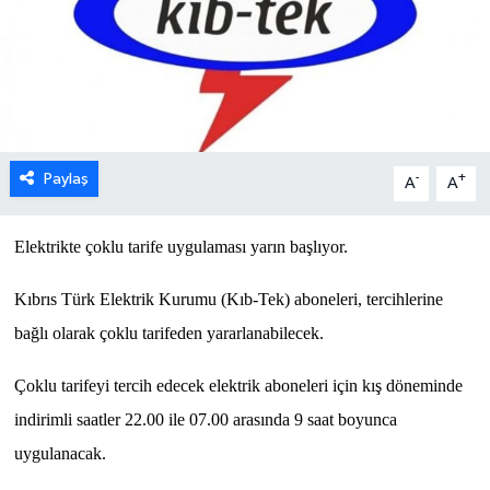
ESENTEPE
GAZİMAĞUSA
GİRNE
Paylaş
-
+
A
A
GÜNDEM
Elektrikte çoklu tarife uygulaması yarın başlıyor.
GÜNEY KIBRIS
Kıbrıs Türk Elektrik Kurumu (Kıb-Tek) aboneleri, tercihlerine
İÇ HABERLER
bağlı olarak çoklu tarifeden yararlanabilecek.
KÜLTÜR SANAT
Çoklu tarifeyi tercih edecek elektrik aboneleri için kış döneminde
indirimli saatler 22.00 ile 07.00 arasında 9 saat boyunca
LAPTA
uygulanacak.
LEFKOŞA