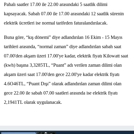
Pahalı saatler 17.00 ile 22.00 arasındaki 5 saatlik dilimi
kapsayacak. Sabah 07.00 ile 17.00 arasındaki 12 saatlik sürenin
MAGAZİN
elektrik ücretleri ise normal tarifeden faturalandırılacak.
Nöbetçi Eczaneler
Buna göre, “kış dönemi” diye adlandırılan 16 Ekim - 15 Mayıs
ÖZEL HABER
tarihleri arasında, “normal zaman” diye adlandırılan sabah saat
07.00'den akşam üzeri 17.00'ye kadar, elektrik fiyatı Kilowatt saat
SAĞLIK
(kwh) başına 3,3285TL, “Puant” adı verilen zaman dilimi olan
akşam üzeri saat 17.00'den gece 22.00'ye kadar elektrik fiyatı
SİYASET
4.6O46TL, “Puant Dışı” olarak adlandırılan zaman dilimi olan
SPOR
gece 22.00 ile sabah 07.00 saatleri arasında ise elektrik fiyatı
2,1941TL olarak uygulanacak.
TATLISU
TEKNOLOJİ