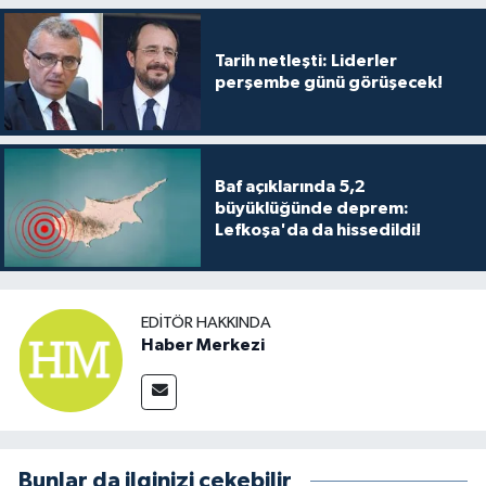
Tarih netleşti: Liderler
perşembe günü görüşecek!
Baf açıklarında 5,2
büyüklüğünde deprem:
Lefkoşa'da da hissedildi!
EDITÖR HAKKINDA
Haber Merkezi
Bunlar da ilginizi çekebilir