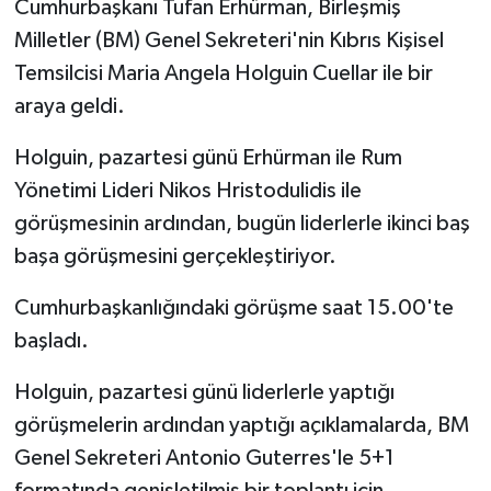
Cumhurbaşkanı Tufan Erhürman, Birleşmiş
Milletler (BM) Genel Sekreteri'nin Kıbrıs Kişisel
MAGAZİN
Temsilcisi Maria Angela Holguin Cuellar ile bir
araya geldi.
Nöbetçi Eczaneler
Holguin, pazartesi günü Erhürman ile Rum
ÖZEL HABER
Yönetimi Lideri Nikos Hristodulidis ile
SAĞLIK
görüşmesinin ardından, bugün liderlerle ikinci baş
başa görüşmesini gerçekleştiriyor.
SİYASET
Cumhurbaşkanlığındaki görüşme saat 15.00'te
SPOR
başladı.
TATLISU
Holguin, pazartesi günü liderlerle yaptığı
görüşmelerin ardından yaptığı açıklamalarda, BM
TEKNOLOJİ
Genel Sekreteri Antonio Guterres'le 5+1
formatında genişletilmiş bir toplantı için