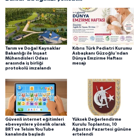
Tarım ve Doğal Kaynaklar
Kıbrıs Türk Pediatri Kurumu
Bakanlığı ile İnşaat
Asbaşkanı Güzoğlu'ndan
Mühendisleri Odası
Dünya Emzirme Haftası
arasında iş birliği
mesajı
protokolü imzalandı
Güvenli internet eğitimleri
Yüksek Değerlendirme
ebeveynlere yönelik olarak
Kurulu Toplantısı, 10
BRT ve Telsim YouTube
Ağustos Pazartesi gününe
kanalında başladı
ertelendi