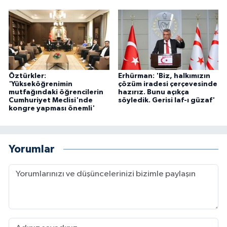
Öztürkler:
Erhürman: 'Biz, halkımızın
'Yükseköğrenimin
çözüm iradesi çerçevesinde
mutfağındaki öğrencilerin
hazırız. Bunu açıkça
Cumhuriyet Meclisi'nde
söyledik. Gerisi laf-ı güzaf'
kongre yapması önemli'
Yorumlar