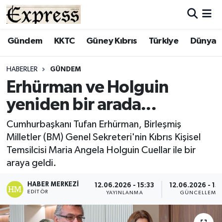
ALAYKÖY
Hava Durumu
Gündem
KKTC
Güney Kıbrıs
Türkiye
Dünya
ALSANCAK
Trafik Durumu
HABERLER
GÜNDEM
Erhürman ve Holguin
BİLİM
Süper Lig Puan Durumu ve Fikstür
yeniden bir arada...
ÇATALKÖY
Tüm Manşetler
Cumhurbaşkanı Tufan Erhürman, Birleşmiş
Milletler (BM) Genel Sekreteri'nin Kıbrıs Kişisel
DÜNYA
Son Dakika Haberleri
Temsilcisi Maria Angela Holguin Cuellar ile bir
araya geldi.
EĞİTİM
Haber Arşivi
HABER MERKEZI
12.06.2026 - 15:33
12.06.2026 - 15
EKONOMİ
EDITÖR
YAYINLANMA
GÜNCELLEME
ENGLISH