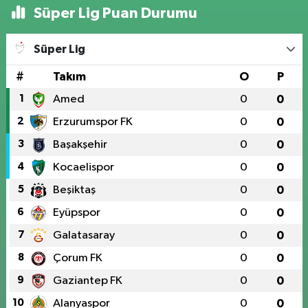
Süper Lig Puan Durumu
Süper Lig
#
Takım
O
P
1
Amed
0
0
2
Erzurumspor FK
0
0
3
Başakşehir
0
0
4
Kocaelispor
0
0
5
Beşiktaş
0
0
6
Eyüpspor
0
0
7
Galatasaray
0
0
8
Çorum FK
0
0
9
Gaziantep FK
0
0
10
Alanyaspor
0
0