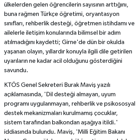
ülkelerden gelen öğrencilerin sayısının arttığını,
buna rağmen Türkçe öğretimi, oryantasyon
MAGAZİN
sınıfları, rehberlik desteği, öğretmen istihdamı ve
Nöbetçi Eczaneler
ailelerle iletişim konularında bilimsel bir adım
atılmadığını kaydetti; Girne'de dün bir okulda
ÖZEL HABER
yaşanan olayın, yıllardır konuyla ilgili dile getirilen
uyarıların ne kadar acil olduğunu gösterdiğini
SAĞLIK
savundu.
SİYASET
KTÖS Genel Sekreteri Burak Maviş yazılı
açıklamasında, 'Dil desteği almayan, uyum
SPOR
programı uygulanmayan, rehberlik ve psikososyal
TATLISU
destek mekanizmaları kurulmamış çocuklar,
sistem tarafından balkondan aşağıya itildi.'
TEKNOLOJİ
iddiasında bulundu. Maviş, 'Milli Eğitim Bakanı