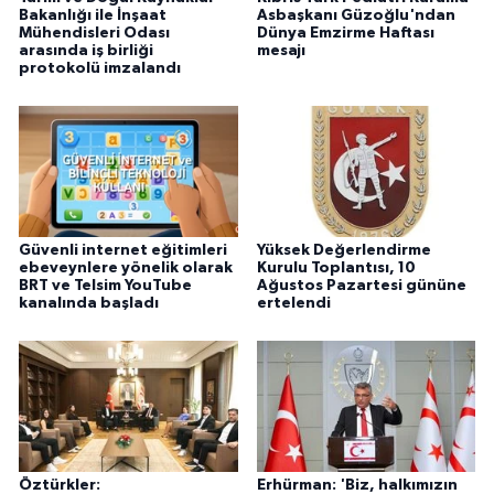
Bakanlığı ile İnşaat
Asbaşkanı Güzoğlu'ndan
Mühendisleri Odası
Dünya Emzirme Haftası
arasında iş birliği
mesajı
protokolü imzalandı
Güvenli internet eğitimleri
Yüksek Değerlendirme
ebeveynlere yönelik olarak
Kurulu Toplantısı, 10
BRT ve Telsim YouTube
Ağustos Pazartesi gününe
kanalında başladı
ertelendi
Öztürkler:
Erhürman: 'Biz, halkımızın