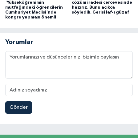
'Yükseköğrenimin
çözüm iradesi çerçevesinde
mutfağındaki öğrencilerin
hazırız. Bunu açıkça
Cumhuriyet Meclisi'nde
söyledik. Gerisi laf-ı güzaf'
kongre yapması önemli'
Yorumlar
Gönder