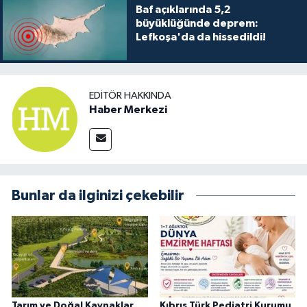
Baf açıklarında 5,2
büyüklüğünde deprem:
Lefkoşa'da da hissedildi!
EDITÖR HAKKINDA
Haber Merkezi
Bunlar da ilginizi çekebilir
Tarım ve Doğal Kaynaklar
Kıbrıs Türk Pediatri Kurumu