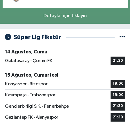
Detaylar için tıklayın
Süper Lig Fikstür
14 Ağustos, Cuma
Galatasaray - Çorum FK
21:30
15 Ağustos, Cumartesi
Konyaspor - Rizespor
19:00
Kasımpaşa - Trabzonspor
19:00
Gençlerbirliği S.K. - Fenerbahçe
21:30
Gaziantep FK - Alanyaspor
21:30