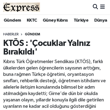
ALAYKÖY
Hava Durumu
Gündem
KKTC
Güney Kıbrıs
Türkiye
Dünya
ALSANCAK
Trafik Durumu
HABERLER
GÜNDEM
KTÖS : 'Çocuklar Yalnız
BİLİM
Süper Lig Puan Durumu ve Fikstür
Bırakıldı'
ÇATALKÖY
Tüm Manşetler
Kıbrıs Türk Öğretmenler Sendikası (KTÖS), farklı
ülkelerden gelen öğrencilerin sayısının arttığını,
DÜNYA
Son Dakika Haberleri
buna rağmen Türkçe öğretimi, oryantasyon
sınıfları, rehberlik desteği, öğretmen istihdamı ve
EĞİTİM
Haber Arşivi
ailelerle iletişim konularında bilimsel bir adım
atılmadığını kaydetti; Girne'de dün bir okulda
EKONOMİ
yaşanan olayın, yıllardır konuyla ilgili dile getirilen
uyarıların ne kadar acil olduğunu gösterdiğini
ENGLISH