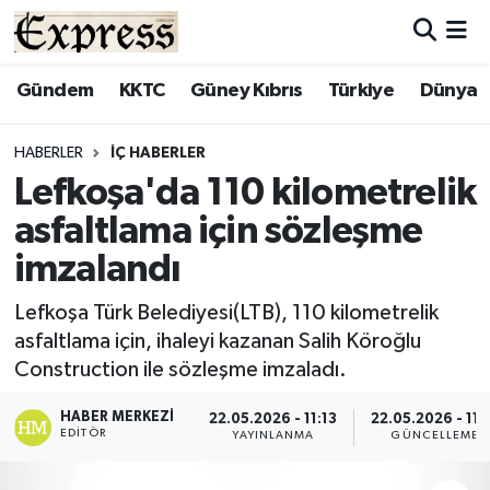
ALAYKÖY
Hava Durumu
Gündem
KKTC
Güney Kıbrıs
Türkiye
Dünya
ALSANCAK
Trafik Durumu
HABERLER
İÇ HABERLER
Lefkoşa'da 110 kilometrelik
BİLİM
Süper Lig Puan Durumu ve Fikstür
asfaltlama için sözleşme
ÇATALKÖY
Tüm Manşetler
imzalandı
DÜNYA
Son Dakika Haberleri
Lefkoşa Türk Belediyesi(LTB), 110 kilometrelik
asfaltlama için, ihaleyi kazanan Salih Köroğlu
EĞİTİM
Haber Arşivi
Construction ile sözleşme imzaladı.
EKONOMİ
HABER MERKEZI
22.05.2026 - 11:13
22.05.2026 - 11:
EDITÖR
YAYINLANMA
GÜNCELLEME
ENGLISH