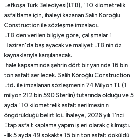
Lefkoşa Türk Belediyesi(LTB), 110 kilometrelik
dünyaya ilan etti'
MAGAZİN
asfaltlama için, ihaleyi kazanan Salih Köroğlu
Construction ile sözleşme imzaladı.
Nöbetçi Eczaneler
LTB'den verilen bilgiye göre, çalışmalar 1
Haziran'da başlayacak ve maliyet LTB'nin öz
ÖZEL HABER
kaynaklarıyla karşılanacak.
SAĞLIK
İhale kapsamında şehrin dört bir yanında 16 bin
ton asfalt serilecek. Salih Köroğlu Construction
SİYASET
Ltd. ile imzalanan sözleşmenin 74 Milyon TL (1
SPOR
milyon 212 bin 590 Sterlin) tutarında olduğu ve 5
ayda 110 kilometrelik asfalt serilmesinin
TATLISU
öngörüldüğü belirtildi. İhaleye, 2026 yılı 1'nci
Etap asfalt kaplama yapım işleri olarak çıkılmıştı.
TEKNOLOJİ
-İlk 5 ayda 49 sokakta 15 bin ton asfalt döküldü