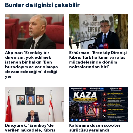
Bunlar da ilginizi çekebilir
Akpınar: 'Erenköy bir
Erhürman: 'Erenköy Direnişi
direnişin, yok edilmek
Kıbrıs Türk halkının varoluş
istenen bir halkın 'Ben
mücadelesinde dönüm
buradayım ve var olmaya
noktalarından biri'
devam edeceğim' dediği
yer
Dinçyürek: 'Erenköy'de
Kaldırıma düşen scooter
verilen mücadele, Kıbrıs
sürücüsü yaralandı