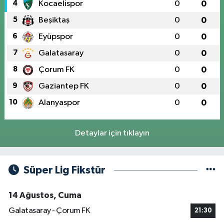
4
Kocaelispor
0
0
5
Beşiktaş
0
0
6
Eyüpspor
0
0
7
Galatasaray
0
0
8
Çorum FK
0
0
9
Gaziantep FK
0
0
10
Alanyaspor
0
0
Detaylar için tıklayın
Süper Lig Fikstür
14 Ağustos, Cuma
Galatasaray - Çorum FK
21:30