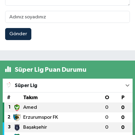
Gönder
Süper Lig Puan Durumu
Süper Lig
#
Takım
O
P
1
Amed
0
0
2
Erzurumspor FK
0
0
3
Başakşehir
0
0