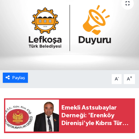
ESENTEPE
GAZİMAĞUSA
GİRNE
GÜNDEM
GÜNEY KIBRIS
Paylaş
-
+
A
A
İÇ HABERLER
KÜLTÜR SANAT
Emekli Astsubaylar
Derneği: 'Erenköy
LAPTA
Direnişi'yle Kıbrıs Türk
halkı özgürlüğünden
LEFKOŞA
vazgeçmeyeceğini