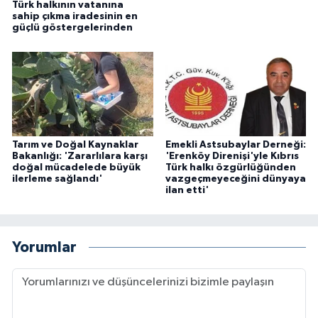
Türk halkının vatanına
sahip çıkma iradesinin en
güçlü göstergelerinden
Tarım ve Doğal Kaynaklar
Emekli Astsubaylar Derneği:
Bakanlığı: 'Zararlılara karşı
'Erenköy Direnişi'yle Kıbrıs
doğal mücadelede büyük
Türk halkı özgürlüğünden
ilerleme sağlandı'
vazgeçmeyeceğini dünyaya
ilan etti'
Yorumlar