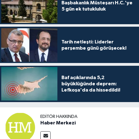
Başbakanlık Müsteşarı H.C.'ye
5 gün ek tutukluluk
Tarih netleşti: Liderler
perşembe günü görüşecek!
Baf açıklarında 5,2
büyüklüğünde deprem:
Lefkoşa'da da hissedildi!
EDITÖR HAKKINDA
Haber Merkezi