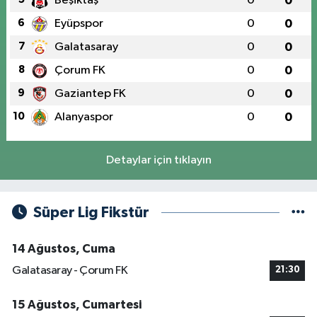
Beşiktaş
0
0
6
Eyüpspor
0
0
7
Galatasaray
0
0
8
Çorum FK
0
0
9
Gaziantep FK
0
0
10
Alanyaspor
0
0
Detaylar için tıklayın
Süper Lig Fikstür
14 Ağustos, Cuma
Galatasaray - Çorum FK
21:30
15 Ağustos, Cumartesi