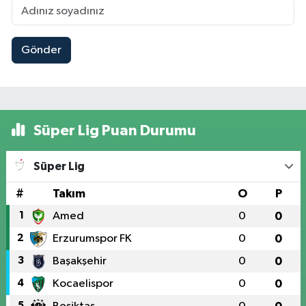
Gönder
Süper Lig Puan Durumu
Süper Lig
#
Takım
O
P
1
Amed
0
0
2
Erzurumspor FK
0
0
3
Başakşehir
0
0
4
Kocaelispor
0
0
5