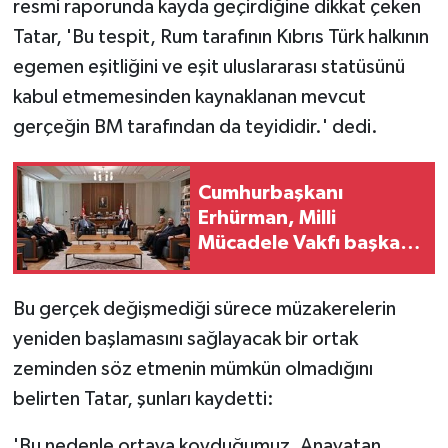
resmi raporunda kayda geçirdiğine dikkat çeken
Tatar, 'Bu tespit, Rum tarafının Kıbrıs Türk halkının
egemen eşitliğini ve eşit uluslararası statüsünü
kabul etmemesinden kaynaklanan mevcut
gerçeğin BM tarafından da teyididir.' dedi.
Cumhurbaşkanı
Erhürman, Milli
Mücadele Vakfı başkanı
ve yönetim kurulu
üyelerini kabul etti
Bu gerçek değişmediği sürece müzakerelerin
yeniden başlamasını sağlayacak bir ortak
zeminden söz etmenin mümkün olmadığını
belirten Tatar, şunları kaydetti:
'Bu nedenle ortaya koyduğumuz, Anavatan