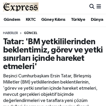
ALAYKÖY
Hava Durumu
Gündem
KKTC
Güney Kıbrıs
Türkiye
Dünya
ALSANCAK
Trafik Durumu
HABERLER
GÜNCEL
Tatar: 'BM yetkililerinden
BİLİM
Süper Lig Puan Durumu ve Fikstür
beklentimiz, görev ve yetki
ÇATALKÖY
Tüm Manşetler
sınırları içinde hareket
etmeleri'
DÜNYA
Son Dakika Haberleri
Beşinci Cumhurbaşkanı Ersin Tatar, Birleşmiş
EĞİTİM
Haber Arşivi
Milletler (BM) yetkililerinden beklentilerinin,
'görev ve yetki sınırları içinde hareket etmeleri,
EKONOMİ
mevcut gerçekleri objektif biçimde
değerlendirmeleri ve taraflara yeni çözüm
ENGLISH