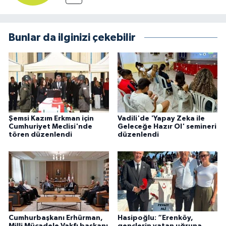
Bunlar da ilginizi çekebilir
Şemsi Kazım Erkman için
Vadili'de 'Yapay Zeka ile
Cumhuriyet Meclisi'nde
Geleceğe Hazır Ol' semineri
tören düzenlendi
düzenlendi
Cumhurbaşkanı Erhürman,
Hasipoğlu: “Erenköy,
Milli Mücadele Vakfı başkanı
gençlerin vatan uğruna