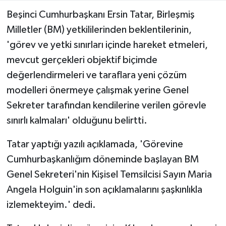
Beşinci Cumhurbaşkanı Ersin Tatar, Birleşmiş
MAGAZİN
Milletler (BM) yetkililerinden beklentilerinin,
'görev ve yetki sınırları içinde hareket etmeleri,
Nöbetçi Eczaneler
mevcut gerçekleri objektif biçimde
değerlendirmeleri ve taraflara yeni çözüm
ÖZEL HABER
modelleri önermeye çalışmak yerine Genel
SAĞLIK
Sekreter tarafından kendilerine verilen görevle
sınırlı kalmaları' olduğunu belirtti.
SİYASET
Tatar yaptığı yazılı açıklamada, 'Görevine
SPOR
Cumhurbaşkanlığım döneminde başlayan BM
Genel Sekreteri'nin Kişisel Temsilcisi Sayın Maria
TATLISU
Angela Holguin'in son açıklamalarını şaşkınlıkla
TEKNOLOJİ
izlemekteyim.' dedi.