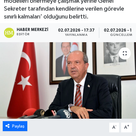
modelleri önermeye çalışmak yerine Genel
Sekreter tarafından kendilerine verilen görevle
ESENTEPE
sınırlı kalmaları' olduğunu belirtti.
GAZİMAĞUSA
HABER MERKEZI
02.07.2026 - 17:37
02.07.2026 - 17
EDITÖR
YAYINLANMA
GÜNCELLEME
GİRNE
GÜNDEM
GÜNEY KIBRIS
İÇ HABERLER
KÜLTÜR SANAT
LAPTA
Paylaş
-
+
A
A
LEFKOŞA