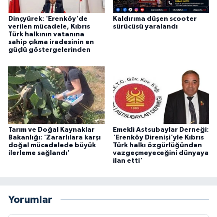
Dinçyürek: 'Erenköy'de
Kaldırıma düşen scooter
verilen mücadele, Kıbrıs
sürücüsü yaralandı
Türk halkının vatanına
sahip çıkma iradesinin en
güçlü göstergelerinden
Tarım ve Doğal Kaynaklar
Emekli Astsubaylar Derneği:
Bakanlığı: 'Zararlılara karşı
'Erenköy Direnişi'yle Kıbrıs
doğal mücadelede büyük
Türk halkı özgürlüğünden
ilerleme sağlandı'
vazgeçmeyeceğini dünyaya
ilan etti'
Yorumlar