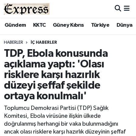
ALAYKÖY
Hava Durumu
Gündem
KKTC
Güney Kıbrıs
Türkiye
Dünya
ALSANCAK
Trafik Durumu
HABERLER
İÇ HABERLER
TDP, Ebola konusunda
BİLİM
Süper Lig Puan Durumu ve Fikstür
açıklama yaptı: 'Olası
ÇATALKÖY
Tüm Manşetler
risklere karşı hazırlık
düzeyi şeffaf şekilde
DÜNYA
Son Dakika Haberleri
ortaya konulmalı'
EĞİTİM
Haber Arşivi
Toplumcu Demokrasi Partisi (TDP) Sağlık
Komitesi, Ebola virüsüne ilişkin ülkede
EKONOMİ
doğrulanmış herhangi bir vaka bulunmadığını
ancak olası risklere karşı hazırlık düzeyinin şeffaf
ENGLISH