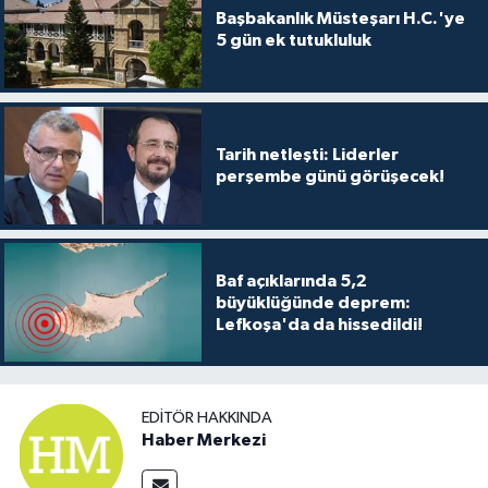
Başbakanlık Müsteşarı H.C.'ye
5 gün ek tutukluluk
Tarih netleşti: Liderler
perşembe günü görüşecek!
Baf açıklarında 5,2
büyüklüğünde deprem:
Lefkoşa'da da hissedildi!
EDITÖR HAKKINDA
Haber Merkezi