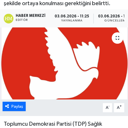
şekilde ortaya konulması gerektiğini belirtti.
ESENTEPE
HABER MERKEZI
03.06.2026 - 11:25
03.06.2026 - 12
EDITÖR
YAYINLANMA
GÜNCELLEME
GAZİMAĞUSA
GİRNE
GÜNDEM
GÜNEY KIBRIS
İÇ HABERLER
KÜLTÜR SANAT
Paylaş
-
+
A
A
LAPTA
Toplumcu Demokrasi Partisi (TDP) Sağlık
LEFKOŞA