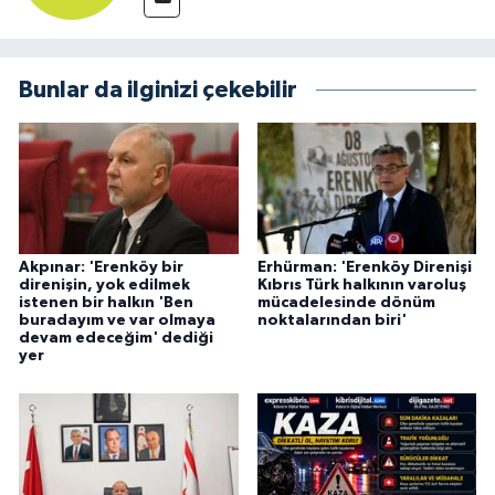
Bunlar da ilginizi çekebilir
Akpınar: 'Erenköy bir
Erhürman: 'Erenköy Direnişi
direnişin, yok edilmek
Kıbrıs Türk halkının varoluş
istenen bir halkın 'Ben
mücadelesinde dönüm
buradayım ve var olmaya
noktalarından biri'
devam edeceğim' dediği
yer