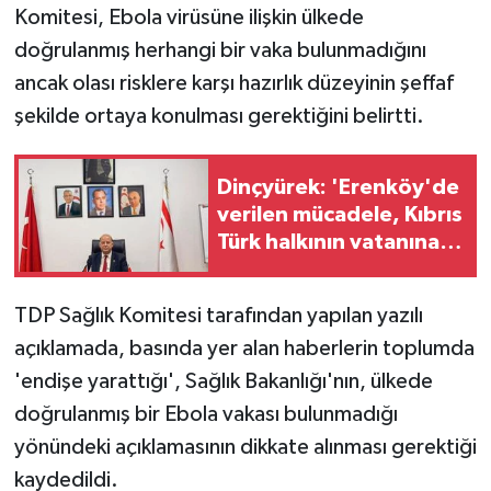
Komitesi, Ebola virüsüne ilişkin ülkede
doğrulanmış herhangi bir vaka bulunmadığını
MAGAZİN
ancak olası risklere karşı hazırlık düzeyinin şeffaf
Nöbetçi Eczaneler
şekilde ortaya konulması gerektiğini belirtti.
ÖZEL HABER
Dinçyürek: 'Erenköy'de
verilen mücadele, Kıbrıs
SAĞLIK
Türk halkının vatanına
sahip çıkma iradesinin
SİYASET
en güçlü
TDP Sağlık Komitesi tarafından yapılan yazılı
göstergelerinden
SPOR
açıklamada, basında yer alan haberlerin toplumda
'endişe yarattığı', Sağlık Bakanlığı'nın, ülkede
TATLISU
doğrulanmış bir Ebola vakası bulunmadığı
TEKNOLOJİ
yönündeki açıklamasının dikkate alınması gerektiği
kaydedildi.