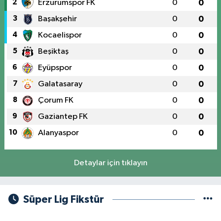
2
Erzurumspor FK
0
0
3
Başakşehir
0
0
4
Kocaelispor
0
0
5
Beşiktaş
0
0
6
Eyüpspor
0
0
7
Galatasaray
0
0
8
Çorum FK
0
0
9
Gaziantep FK
0
0
10
Alanyaspor
0
0
Detaylar için tıklayın
Süper Lig Fikstür