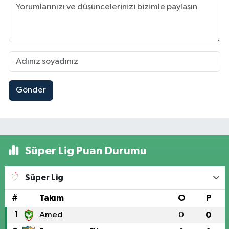
Gönder
Süper Lig Puan Durumu
Süper Lig
#
Takım
O
P
1
Amed
0
0