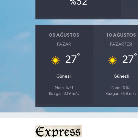
%52
MAGAZİN
Nöbetçi Eczaneler
09 AĞUSTOS
10 AĞUSTOS
PAZAR
PAZARTESI
ÖZEL HABER
°
°
27
27
SAĞLIK
Güneşli
Güneşli
SİYASET
Nem: %71
Nem: %65
SPOR
Rüzgar: 8.19 m/s
Rüzgar: 7.89 m/s
TATLISU
TEKNOLOJİ