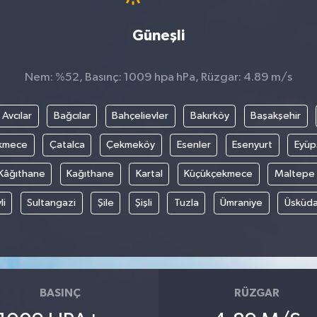
Güneşli
Nem: %52, Basınç: 1009 hpa hPa, Rüzgar: 4.89 m/s
Avcılar
Bağcılar
Bahçelievler
Bakırköy
Başakşehir
kmece
Çatalca
Çekmeköy
Esenler
Esenyurt
Eyüp
Kâğıthane
Kağıthane
Kartal
Küçükçekmece
Maltepe
li
Sultangazi
Şile
Şişli
Tuzla
Ümraniye
Üsküda
BASINÇ
RÜZGAR