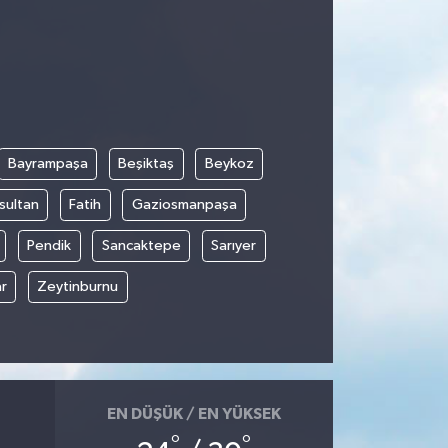
Bayrampaşa
Beşiktaş
Beykoz
sultan
Fatih
Gaziosmanpaşa
Pendik
Sancaktepe
Sarıyer
r
Zeytinburnu
EN DÜŞÜK / EN YÜKSEK
°
°