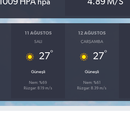
1009 HPA
4.89 M/S
hpa
11 AĞUSTOS
12 AĞUSTOS
SALI
ÇARŞAMBA
°
°
27
27
Güneşli
Güneşli
Nem: %69
Nem: %61
Rüzgar: 8.19 m/s
Rüzgar: 8.39 m/s