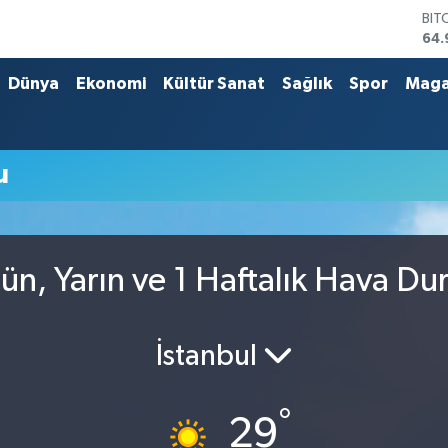
BIT
64.
DO
47,
Dünya
Ekonomi
Kültür Sanat
Sağlık
Spor
Maga
EU
55,
STE
64,
u
GRA
666
BİS
13.
n, Yarın ve 1 Haftalık Hava D
İstanbul
°
29