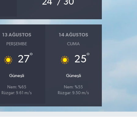
24
/ 30
13 AĞUSTOS
14 AĞUSTOS
PERŞEMBE
CUMA
°
°
27
25
Güneşli
Güneşli
Nem: %65
Nem: %55
Rüzgar: 9.61 m/s
Rüzgar: 9.50 m/s