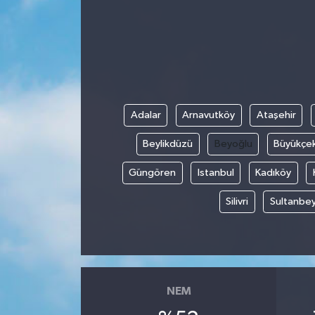
ESENTEPE
GAZİMAĞUSA
GİRNE
Adalar
Arnavutköy
Ataşehir
GÜNDEM
Beylikdüzü
Beyoğlu
Büyükçe
GÜNEY KIBRIS
Güngören
Istanbul
Kadıköy
Silivri
Sultanbey
İÇ HABERLER
KÜLTÜR SANAT
LAPTA
NEM
LEFKOŞA