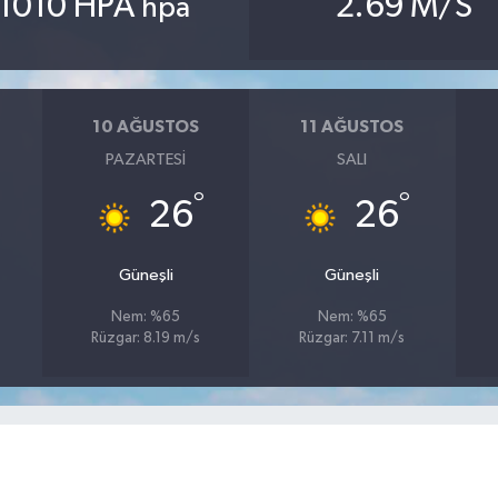
1010 HPA
2.69 M/S
hpa
10 AĞUSTOS
11 AĞUSTOS
PAZARTESI
SALI
°
°
26
26
Güneşli
Güneşli
Nem: %65
Nem: %65
Rüzgar: 8.19 m/s
Rüzgar: 7.11 m/s