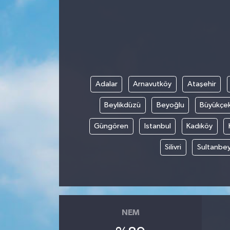
ESENTEPE
GAZİMAĞUSA
GİRNE
Adalar
Arnavutköy
Ataşehir
GÜNDEM
Beylikdüzü
Beyoğlu
Büyükçe
GÜNEY KIBRIS
Güngören
Istanbul
Kadıköy
Silivri
Sultanbey
İÇ HABERLER
KÜLTÜR SANAT
LAPTA
NEM
LEFKOŞA