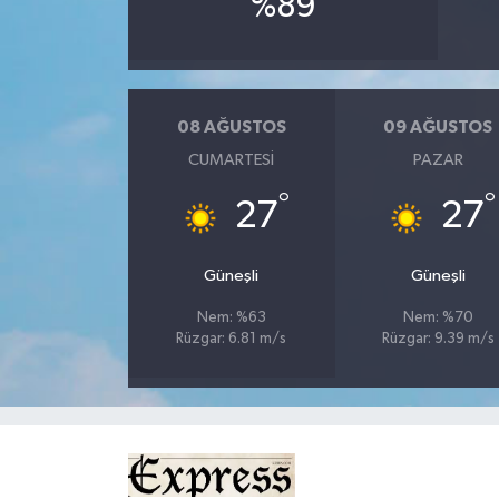
%89
MAGAZİN
Nöbetçi Eczaneler
08 AĞUSTOS
09 AĞUSTOS
CUMARTESI
PAZAR
ÖZEL HABER
°
°
27
27
SAĞLIK
Güneşli
Güneşli
SİYASET
Nem: %63
Nem: %70
SPOR
Rüzgar: 6.81 m/s
Rüzgar: 9.39 m/s
TATLISU
TEKNOLOJİ