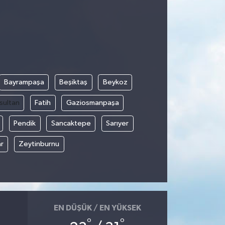
Bayrampaşa
Beşiktaş
Beykoz
sultan
Fatih
Gaziosmanpaşa
Pendik
Sancaktepe
Sarıyer
r
Zeytinburnu
EN DÜŞÜK / EN YÜKSEK
°
°