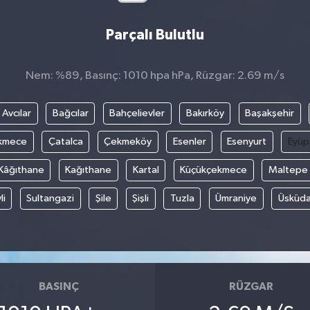
Parçalı Bulutlu
Nem: %89, Basınç: 1010 hpa hPa, Rüzgar: 2.69 m/s
Avcılar
Bağcılar
Bahçelievler
Bakırköy
Başakşehir
kmece
Çatalca
Çekmeköy
Esenler
Esenyurt
Eyüp
Kâğıthane
Kağıthane
Kartal
Küçükçekmece
Maltepe
li
Sultangazi
Şile
Şişli
Tuzla
Ümraniye
Üsküda
BASINÇ
RÜZGAR