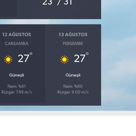
23
/ 31
12 AĞUSTOS
13 AĞUSTOS
ÇARŞAMBA
PERŞEMBE
°
°
27
27
Güneşli
Güneşli
Nem: %61
Nem: %60
Rüzgar: 7.69 m/s
Rüzgar: 9.00 m/s