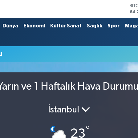
BIT
64.
DO
47,
Dünya
Ekonomi
Kültür Sanat
Sağlık
Spor
Maga
EU
55,
STE
64,
u
GRA
651
BİS
13.
arın ve 1 Haftalık Hava Durum
İstanbul
°
23