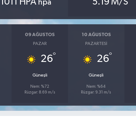
1011 HPA
5.19 M/S
hpa
09 AĞUSTOS
10 AĞUSTOS
PAZAR
PAZARTESI
°
°
26
26
Güneşli
Güneşli
Nem: %72
Nem: %64
Rüzgar: 8.69 m/s
Rüzgar: 9.31 m/s