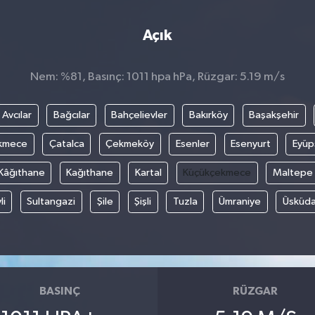
Açık
Nem: %81, Basınç: 1011 hpa hPa, Rüzgar: 5.19 m/s
Avcılar
Bağcılar
Bahçelievler
Bakırköy
Başakşehir
kmece
Çatalca
Çekmeköy
Esenler
Esenyurt
Eyüp
Kâğıthane
Kağıthane
Kartal
Küçükçekmece
Maltepe
li
Sultangazi
Şile
Şişli
Tuzla
Ümraniye
Üsküda
BASINÇ
RÜZGAR