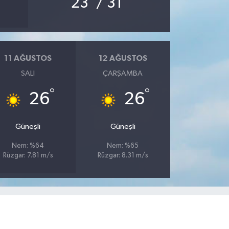
23
/ 31
11 AĞUSTOS
12 AĞUSTOS
SALI
ÇARŞAMBA
°
°
26
26
Güneşli
Güneşli
Nem: %64
Nem: %65
Rüzgar: 7.81 m/s
Rüzgar: 8.31 m/s