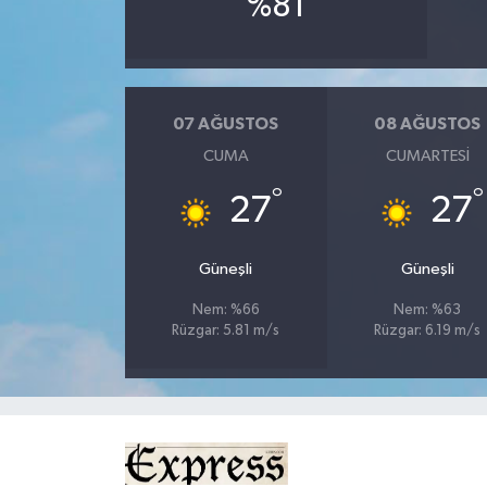
%81
MAGAZİN
Nöbetçi Eczaneler
07 AĞUSTOS
08 AĞUSTOS
CUMA
CUMARTESI
ÖZEL HABER
°
°
27
27
SAĞLIK
Güneşli
Güneşli
SİYASET
Nem: %66
Nem: %63
SPOR
Rüzgar: 5.81 m/s
Rüzgar: 6.19 m/s
TATLISU
TEKNOLOJİ