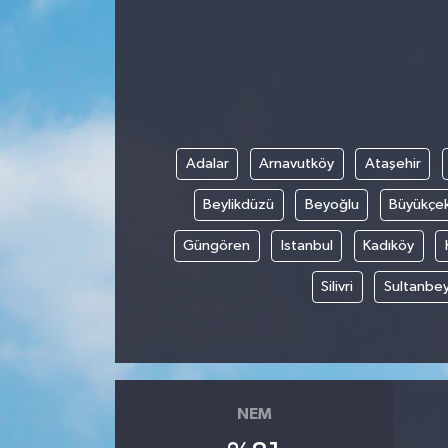
ESENTEPE
GAZİMAĞUSA
GİRNE
Adalar
Arnavutköy
Ataşehir
GÜNDEM
Beylikdüzü
Beyoğlu
Büyükçe
GÜNEY KIBRIS
Güngören
Istanbul
Kadıköy
Silivri
Sultanbey
İÇ HABERLER
KÜLTÜR SANAT
LAPTA
NEM
LEFKOŞA