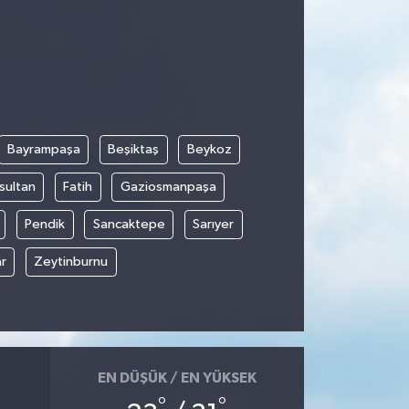
Bayrampaşa
Beşiktaş
Beykoz
sultan
Fatih
Gaziosmanpaşa
Pendik
Sancaktepe
Sarıyer
r
Zeytinburnu
EN DÜŞÜK / EN YÜKSEK
°
°