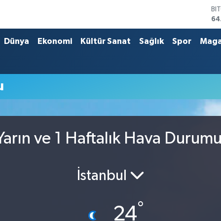
BI
64
DO
47
Dünya
Ekonomi
Kültür Sanat
Sağlık
Spor
Maga
EU
55
ST
64
u
GR
65
Bİ
13
arın ve 1 Haftalık Hava Durum
İstanbul
°
24