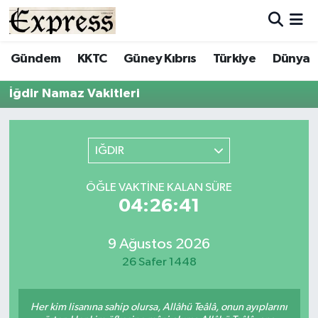
ALAYKÖY
Hava Durumu
Gündem
KKTC
Güney Kıbrıs
Türkiye
Dünya
ALSANCAK
Trafik Durumu
İğdir Namaz Vakitleri
BİLİM
Süper Lig Puan Durumu ve Fikstür
IĞDIR
ÇATALKÖY
Tüm Manşetler
ÖĞLE VAKTINE KALAN SÜRE
DÜNYA
Son Dakika Haberleri
04:26:41
EĞİTİM
Haber Arşivi
9 Ağustos 2026
26 Safer 1448
EKONOMİ
ENGLISH
Her kim lisanına sahip olursa, Allâhü Teâlâ, onun ayıplarını