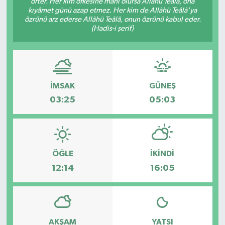
örter. Her kim öfkesine mâni olursa Allâhü Teâlâ, ona
kıyâmet günü azap etmez. Her kim de Allâhü Teâlâ'ya
ESENTEPE
özrünü arz ederse Allâhü Teâlâ, onun özrünü kabul eder.
(Hadis-i şerif)
GAZİMAĞUSA
GİRNE
İMSAK
GÜNEŞ
GÜNDEM
03:25
05:03
GÜNEY KIBRIS
İÇ HABERLER
ÖĞLE
İKINDI
12:14
16:05
KÜLTÜR SANAT
LAPTA
AKŞAM
YATSI
LEFKOŞA