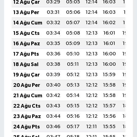
12 Ağu Çar
03:29
05:05
12:14
16:03
19:13
13 Ağu Per
03:31
05:06
12:14
16:03
19:11
14 Ağu Cum
03:32
05:07
12:14
16:02
19:10
15 Ağu Cts
03:34
05:08
12:13
16:01
19:09
16 Ağu Paz
03:35
05:09
12:13
16:01
19:07
17 Ağu Pts
03:36
05:10
12:13
16:00
19:06
18 Ağu Sal
03:38
05:11
12:13
16:00
19:05
19 Ağu Çar
03:39
05:12
12:13
15:59
19:03
20 Ağu Per
03:40
05:13
12:12
15:58
19:02
21 Ağu Cum
03:42
05:14
12:12
15:58
19:00
22 Ağu Cts
03:43
05:15
12:12
15:57
18:59
23 Ağu Paz
03:44
05:16
12:12
15:56
18:57
24 Ağu Pts
03:46
05:17
12:11
15:55
18:56