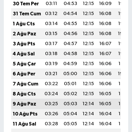
TİCARET
30 Tem Per
03:11
04:53
12:15
16:09
19:27
31 Tem Cum
03:12
04:54
12:15
16:08
19:26
YAŞAM
1 Ağu Cts
03:14
04:55
12:15
16:08
19:25
2 Ağu Paz
03:15
04:56
12:15
16:08
19:24
3 Ağu Pts
03:17
04:57
12:15
16:07
19:23
4 Ağu Sal
03:18
04:58
12:15
16:07
19:22
5 Ağu Çar
03:19
04:59
12:15
16:06
19:21
6 Ağu Per
03:21
05:00
12:15
16:06
19:20
7 Ağu Cum
03:22
05:01
12:15
16:06
19:19
8 Ağu Cts
03:24
05:02
12:15
16:05
19:17
9 Ağu Paz
03:25
05:03
12:14
16:05
19:16
10 Ağu Pts
03:26
05:04
12:14
16:04
19:15
11 Ağu Sal
03:28
05:05
12:14
16:04
19:14