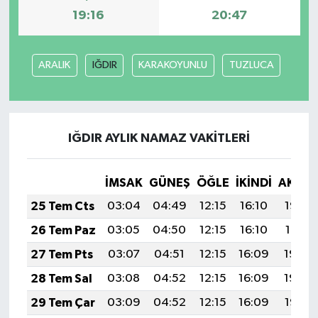
19:16
20:47
MAGAZİN
ARALIK
IĞDIR
KARAKOYUNLU
TUZLUCA
Nöbetçi Eczaneler
ÖZEL HABER
IĞDIR AYLIK NAMAZ VAKITLERI
SAĞLIK
SİYASET
İMSAK
GÜNEŞ
ÖĞLE
İKINDI
AKŞA
25 Tem Cts
03:04
04:49
12:15
16:10
19:32
SPOR
26 Tem Paz
03:05
04:50
12:15
16:10
19:31
TATLISU
27 Tem Pts
03:07
04:51
12:15
16:09
19:30
28 Tem Sal
03:08
04:52
12:15
16:09
19:29
TEKNOLOJİ
29 Tem Çar
03:09
04:52
12:15
16:09
19:28