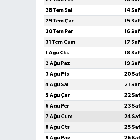
28 Tem Sal
14 Sa
MAGAZİN
29 Tem Çar
15 Sa
Nöbetçi Eczaneler
30 Tem Per
16 Sa
31 Tem Cum
17 Sa
ÖZEL HABER
1 Ağu Cts
18 Sa
SAĞLIK
2 Ağu Paz
19 Sa
3 Ağu Pts
20 Sa
SİYASET
4 Ağu Sal
21 Sa
SPOR
5 Ağu Çar
22 Sa
6 Ağu Per
23 Sa
TATLISU
7 Ağu Cum
24 Sa
TEKNOLOJİ
8 Ağu Cts
25 Sa
9 Ağu Paz
26 Sa