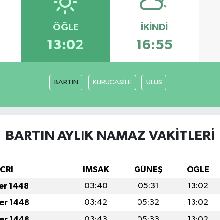
ÖĞLE
İKINDI
13:02
16:55
BARTIN
KURUCAŞİLE
ULUS
BARTIN AYLIK NAMAZ VAKITLERI
İCRİ
İMSAK
GÜNEŞ
ÖĞLE
fer 1448
03:40
05:31
13:02
fer 1448
03:42
05:32
13:02
fer 1448
03:43
05:33
13:02