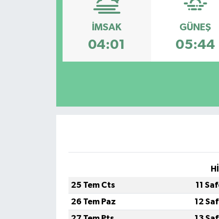
ESENTEPE
İMSAK
GÜNEŞ
GAZİMAĞUSA
04:01
05:44
GİRNE
GÜNDEM
GÜNEY KIBRIS
İÇ HABERLER
KÜLTÜR SANAT
H
25 Tem Cts
11 Sa
LAPTA
26 Tem Paz
12 Sa
LEFKOŞA
27 Tem Pts
13 Sa