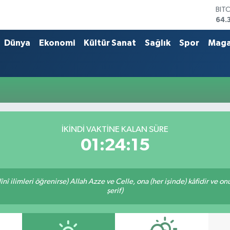
BIT
64.
DO
47,
Dünya
Ekonomi
Kültür Sanat
Sağlık
Spor
Maga
EU
55,
STE
64,
GRA
657
BİS
13.
İKINDI VAKTINE KALAN SÜRE
01:24:15
î ilimleri öğrenirse) Allah Azze ve Celle, ona (her işinde) kâfidir ve on
şerif)