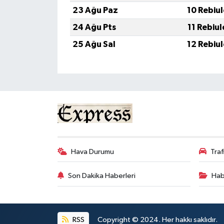
23 Ağu Paz
10 Rebiu
24 Ağu Pts
11 Rebiu
25 Ağu Sal
12 Rebiu
Hava Durumu
Tra
Son Dakika Haberleri
Hab
RSS
Copyright © 2024. Her hakkı saklıdır.